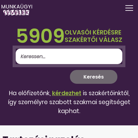
5909
OLVASÓI KÉRDÉSRE
SZAKÉRTŐI VÁLASZ
Ha előfizetőnk,
kérdezhet
is szakértőinktől,
így személyre szabott szakmai segítséget
kaphat.