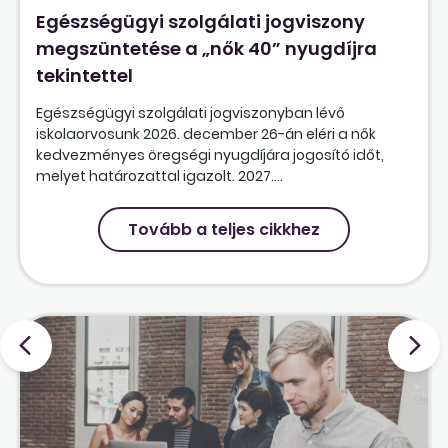
Egészségügyi szolgálati jogviszony
megszüntetése a „nők 40” nyugdíjra
tekintettel
Egészségügyi szolgálati jogviszonyban lévő
iskolaorvosunk 2026. december 26-án eléri a nők
kedvezményes öregségi nyugdíjára jogosító időt,
melyet határozattal igazolt. 2027....
Tovább a teljes cikkhez