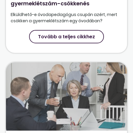
gyermeklétszám-csökkenés
Elküldhető-e óvodapedagógus csupán azért, mert
csökken a gyermeklétszám egy óvodában?
Tovább a teljes cikkhez