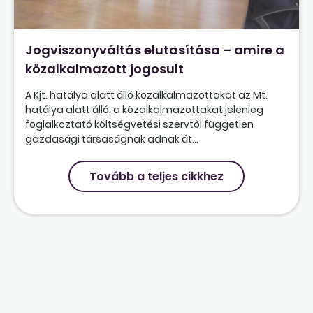
Jogviszonyváltás elutasítása – amire a
közalkalmazott jogosult
A Kjt. hatálya alatt álló közalkalmazottakat az Mt.
hatálya alatt álló, a közalkalmazottakat jelenleg
foglalkoztató költségvetési szervtől független
gazdasági társaságnak adnak át...
Tovább a teljes cikkhez