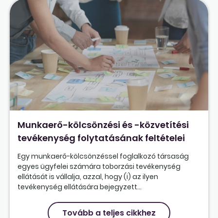
Munkaerő-kölcsönzési és -közvetítési
tevékenység folytatásának feltételei
Egy munkaerő-kölcsönzéssel foglalkozó társaság
egyes ügyfelei számára toborzási tevékenység
ellátását is vállalja, azzal, hogy (i) az ilyen
tevékenység ellátására bejegyzett...
Tovább a teljes cikkhez