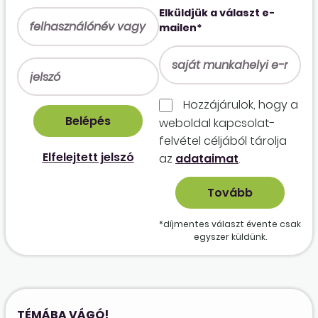
Elküldjük a választ e-
mailen*
Hozzájárulok, hogy a
weboldal kapcso­lat­
felvétel céljából tárolja
Elfelejtett jelszó
az
adataimat
.
*díjmentes választ évente csak
egyszer küldünk.
TÉMÁBA VÁGÓ!