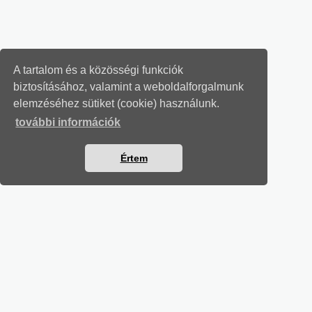
A tartalom és a közösségi funkciók
biztosításához, valamint a weboldalforgalmunk
elemzéséhez sütiket (cookie) használunk.
további információk
Értem
MUNKAÜGYI LEVELEK