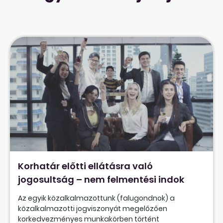
Korhatár előtti ellátásra való
jogosultság – nem felmentési indok
Az egyik közalkalmazottunk (falugondnok) a
közalkalmazotti jogviszonyát megelőzően
korkedvezményes munkakörben történt