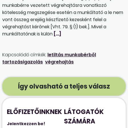
munkabérre vezetett végrehajtásra vonatkozó
kötelesség megszegése esetén a munkáltató a le nem
vont összeg erejéig készfizető kezesként felel a
végrehajtást kérőnek [Vht. 79. § (1) bek.]. Mivel a
munkáltatónak is külön
[…]
Kapcsolódó címkék:
letiltás munkabérből
tartozásigazolás
végrehajtás
Így olvasható a teljes válasz
ELŐFIZETŐINKNEK
LÁTOGATÓK
SZÁMÁRA
Jelentkezzen be!