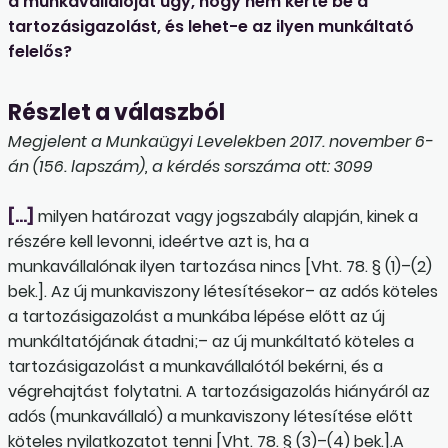
a munkavállalóját úgy, hogy nem kérte be a
tartozásigazolást, és lehet-e az ilyen munkáltató
felelős?
Részlet a válaszból
Megjelent a Munkaügyi Levelekben 2017. november 6-
án (156. lapszám), a kérdés sorszáma ott: 3099
[…]
milyen határozat vagy jogszabály alapján, kinek a
részére kell levonni, ideértve azt is, ha a
munkavállalónak ilyen tartozása nincs [Vht. 78. § (1)–(2)
bek.]. Az új munkaviszony létesítésekor– az adós köteles
a tartozásigazolást a munkába lépése előtt az új
munkáltatójának átadni;– az új munkáltató köteles a
tartozásigazolást a munkavállalótól bekérni, és a
végrehajtást folytatni. A tartozásigazolás hiányáról az
adós (munkavállaló) a munkaviszony létesítése előtt
köteles nyilatkozatot tenni [Vht. 78. § (3)–(4) bek.].A