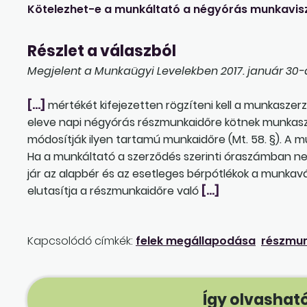
Kötelezhet-e a munkáltató a négyórás munkavis
Részlet a válaszból
Megjelent a Munkaügyi Levelekben 2017. január 30-á
[…]
mértékét kifejezetten rögzíteni kell a munkaszer
eleve napi négyórás részmunkaidőre kötnek munkasz
módosítják ilyen tartamú munkaidőre (Mt. 58. §). A m
Ha a munkáltató a szerződés szerinti óraszámban nem 
jár az alapbér és az esetleges bérpótlékok a munkaválla
elutasítja a részmunkaidőre való
[…]
Kapcsolódó címkék:
felek megállapodása
részmu
Így olvasható