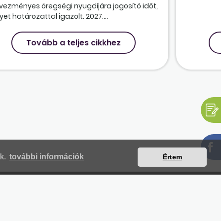
vezményes öregségi nyugdíjára jogosító időt,
et határozattal igazolt. 2027....
Tovább a teljes cikkhez
nk.
további információk
Értem
mjegyzék
Magunkról
Impresszum
Kapcsolat
yilatkozat