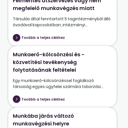
Felmentés átszervezés vagy nem
megfelelő munkavégzés miatt
Társulás által fenntartott 5 tagintézményből álló
óvodával kapcsolatban, intézményi...
Tovább a teljes cikkhez
Munkaerő-kölcsönzési és -
közvetítési tevékenység
folytatásának feltételei
Egy munkaerő-kölcsönzéssel foglalkozó
társaság egyes ügyfelei számára toborzási...
Tovább a teljes cikkhez
Munkába járás változó
munkavégzési helyre