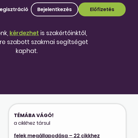
egisztráció
Bejelentkezés
Előfizetés
őnk,
kérdezhet
is szakértőinktől,
re szabott szakmai segítséget
kaphat.
TÉMÁBA VÁGÓ!
a cikkhez társul
felek megállapodása – 22 cikkhez