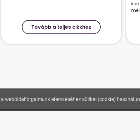
ked
mely
Tovább a teljes cikkhez
nt a weboldalforgalmunk elemzéséhez sütiket (cookie) használu
Hogyan használjam?
Tartalo
Adatkezelési tájékoztató
Jogn