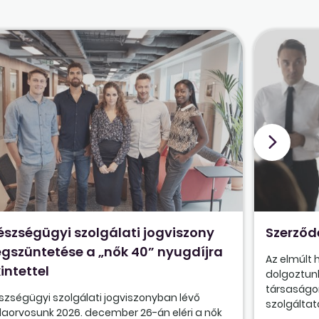
észségügyi szolgálati jogviszony
Szerződ
gszüntetése a „nők 40” nyugdíjra
Az elmúlt
intettel
dolgoztunk
társaságon
szségügyi szolgálati jogviszonyban lévő
szolgáltatá
olaorvosunk 2026. december 26-án eléri a nők