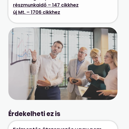
részmunkaidő – 147 cikkhez
új Mt. – 1706 cikkhez
Érdekelheti ez is