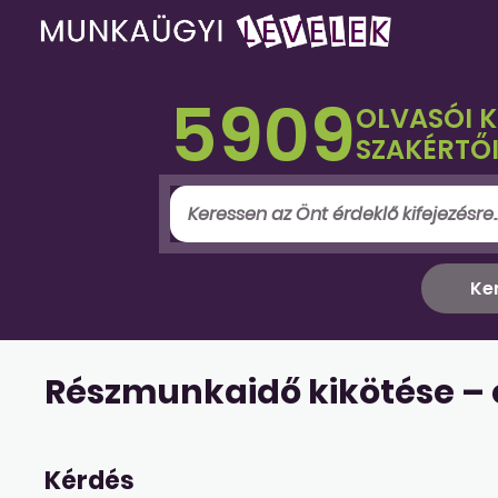
5909
OLVASÓI 
SZAKÉRTŐI
Részmunkaidő kikötése –
Kérdés