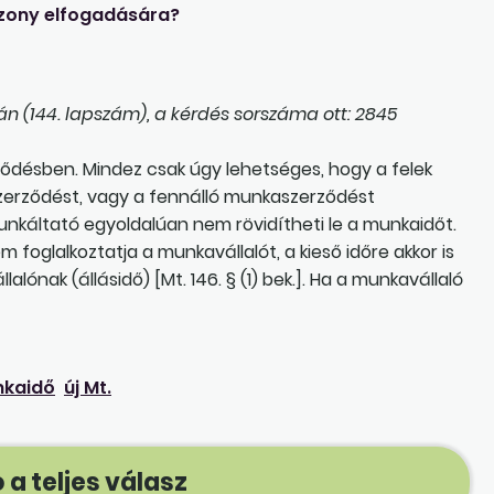
zony elfogadására?
n (144. lapszám), a kérdés sorszáma ott: 2845
ződésben. Mindez csak úgy lehetséges, hogy a felek
erződést, vagy a fennálló munkaszerződést
unkáltató egyoldalúan nem rövidítheti le a munkaidőt.
foglalkoztatja a munkavállalót, a kieső időre akkor is
lónak (állásidő) [Mt. 146. § (1) bek.]. Ha a munkavállaló
nkaidő
új Mt.
 a teljes válasz