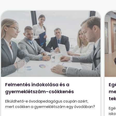
Felmentés indokolása és a
Eg
gyermeklétszám-csökkenés
me
tek
Elküldhető-e óvodapedagógus csupán azért,
mert csökken a gyermeklétszám egy óvodában?
Egé
isk