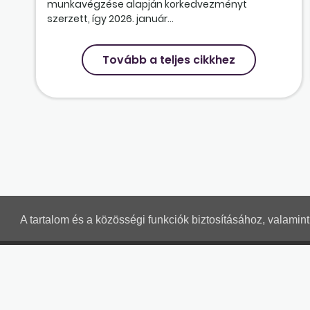
munkavégzése alapján korkedvezményt
szerzett, így 2026. január...
Tovább a teljes cikkhez
A tartalom és a közösségi funkciók biztosításához, valami
MUNKAÜGYI LEVELEK