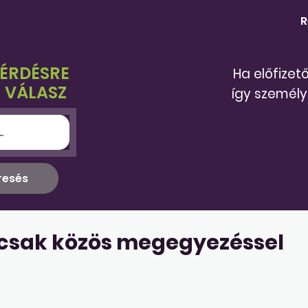
R
KÉRDÉSRE
Ha előfizet
 VÁLASZ
így személy
 csak közös megegyezéssel