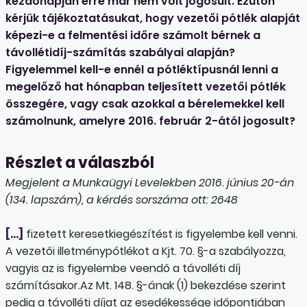
kezdőnapján erre már nem volt jogosult. Ezúton
kérjük tájékoztatásukat, hogy vezetői pótlék alapját
képezi-e a felmentési időre számolt bérnek a
távollétidíj-számítás szabályai alapján?
Figyelemmel kell-e ennél a pótléktípusnál lenni a
megelőző hat hónapban teljesített vezetői pótlék
összegére, vagy csak azokkal a bérelemekkel kell
számolnunk, amelyre 2016. február 2-ától jogosult?
Részlet a válaszból
Megjelent a Munkaügyi Levelekben 2016. június 20-án
(134. lapszám), a kérdés sorszáma ott: 2648
[…]
fizetett keresetkiegészítést is figyelembe kell venni.
A vezetői illetménypótlékot a Kjt. 70. §-a szabályozza,
vagyis az is figyelembe veendő a távolléti díj
számításakor.Az Mt. 148. §-ának (1) bekezdése szerint
pedig a távolléti díjat az esedékessége időpontjában