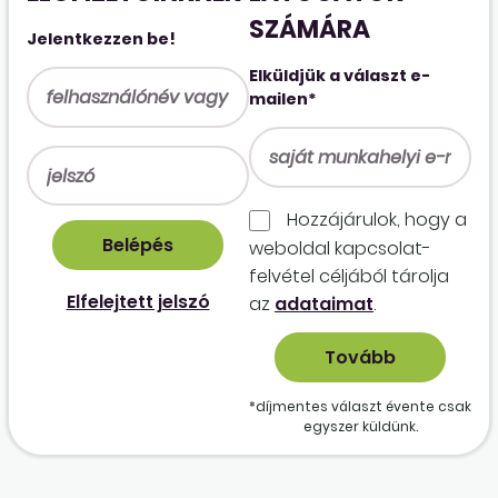
SZÁMÁRA
Jelentkezzen be!
Elküldjük a választ e-
mailen*
Hozzájárulok, hogy a
weboldal kapcso­lat­
felvétel céljából tárolja
Elfelejtett jelszó
az
adataimat
.
*díjmentes választ évente csak
egyszer küldünk.