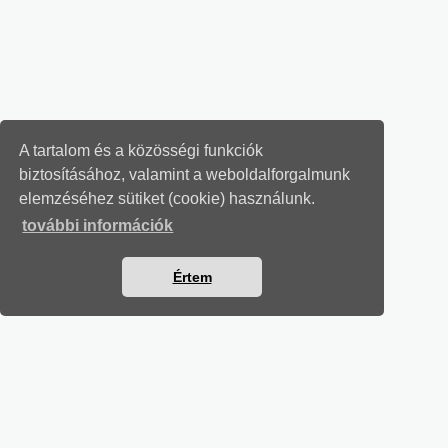
A tartalom és a közösségi funkciók
biztosításához, valamint a weboldalforgalmunk
elemzéséhez sütiket (cookie) használunk.
további információk
Értem