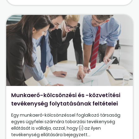
Munkaerő-kölcsönzési és -közvetítési
tevékenység folytatásának feltételei
Egy munkaerő-kölcsönzéssel foglalkozó társaság
egyes ügyfelei számára toborzási tevékenység
ellátását is vállalja, azzal, hogy (i) az ilyen
tevékenység ellátására bejegyzett...