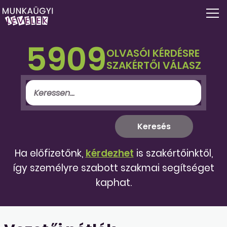
5909
OLVASÓI KÉRDÉSRE
SZAKÉRTŐI VÁLASZ
Ha előfizetőnk,
kérdezhet
is szakértőinktől,
így személyre szabott szakmai segítséget
kaphat.