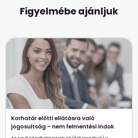
Figyelmébe ajánljuk
Korhatár előtti ellátásra való
jogosultság – nem felmentési indok
Az egyik közalkalmazottunk (falugondnok) a