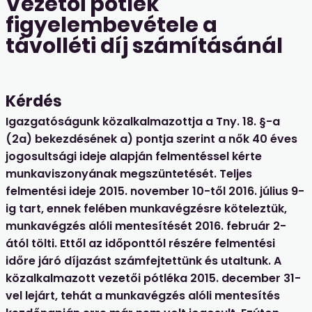
Vezetői pótlék
figyelembevétele a
távolléti díj számításánál
Kérdés
Igazgatóságunk közalkalmazottja a Tny. 18. §-a
(2a) bekezdésének a) pontja szerint a nők 40 éves
jogosultsági ideje alapján felmentéssel kérte
munkaviszonyának megszüntetését. Teljes
felmentési ideje 2015. november 10-től 2016. július 9-
ig tart, ennek felében munkavégzésre köteleztük,
munkavégzés alóli mentesítését 2016. február 2-
ától tölti. Ettől az időponttól részére felmentési
időre járó díjazást számfejtettünk és utaltunk. A
közalkalmazott vezetői pótléka 2015. december 31-
vel lejárt, tehát a munkavégzés alóli mentesítés