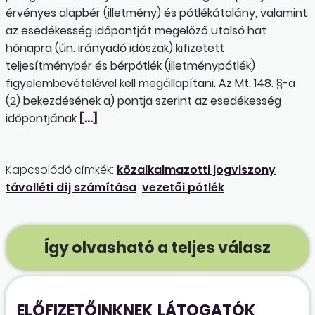
érvényes alapbér (illetmény) és pótlékátalány, valamint
az esedékesség időpontját megelőző utolsó hat
hónapra (ún. irányadó időszak) kifizetett
teljesítménybér és bérpótlék (illetménypótlék)
figyelembevételével kell megállapítani. Az Mt. 148. §-a
(2) bekezdésének a) pontja szerint az esedékesség
időpontjának
[…]
Kapcsolódó címkék:
közalkalmazotti jogviszony
távolléti díj számítása
vezetői pótlék
Így olvasható a teljes válasz
ELŐFIZETŐINKNEK
LÁTOGATÓK