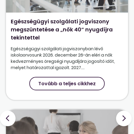
Egészségügyi szolgálati jogviszony
megszüntetése a „nők 40” nyugdíjra
tekintettel
Egészségügyi szolgálati jogviszonyban lévő
iskolaorvosunk 2026. december 26-án eléri a nők
kedvezményes öregségi nyugdíjára jogosító időt,
melyet határozattal igazolt. 2027....
Tovább a teljes cikkhez