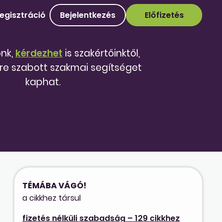
egisztráció
Bejelentkezés
Előfizetés
őnk,
kérdezhet
is szakértőinktől,
re szabott szakmai segítséget
kaphat.
TÉMÁBA VÁGÓ!
a cikkhez társul
fizetés nélküli szabadság – 129 cikkhez