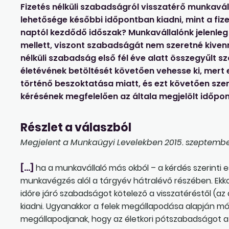
Fizetés nélküli szabadságról visszatérő munkav
lehetősége későbbi időpontban kiadni, mint a fi
naptól kezdődő időszak? Munkavállalónk jelenle
mellett, viszont szabadságát nem szeretné kivenn
nélküli szabadság első fél éve alatt összegyűl
életévének betöltését követően vehesse ki, mer
történő beszoktatása miatt, és ezt követően sze
kérésének megfelelően az általa megjelölt időp
Részlet a válaszból
Megjelent a Munkaügyi Levelekben 2015. szeptember 
[…]
ha a munkavállaló más okból – a kérdés szerinti 
munkavégzés alól a tárgyév hátralévő részében. Ekk
időre járó szabadságot kötelező a visszatéréstől (az
kiadni. Ugyanakkor a felek megállapodása alapján mód
megállapodjanak, hogy az életkori pótszabadságot 