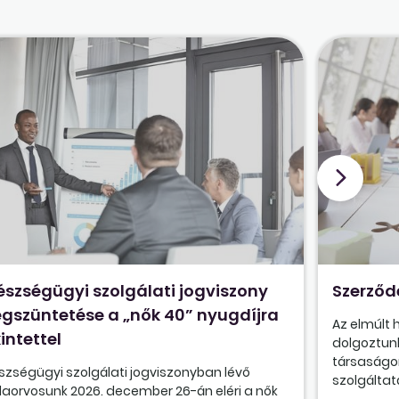
észségügyi szolgálati jogviszony
Szerződ
gszüntetése a „nők 40” nyugdíjra
Az elmúlt
intettel
dolgoztunk
társaságon
szségügyi szolgálati jogviszonyban lévő
szolgáltatá
olaorvosunk 2026. december 26-án eléri a nők