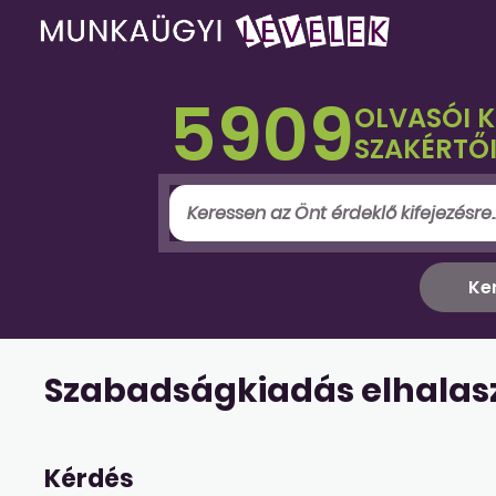
5909
OLVASÓI 
SZAKÉRTŐI
Szabadságkiadás elhalasz
Kérdés