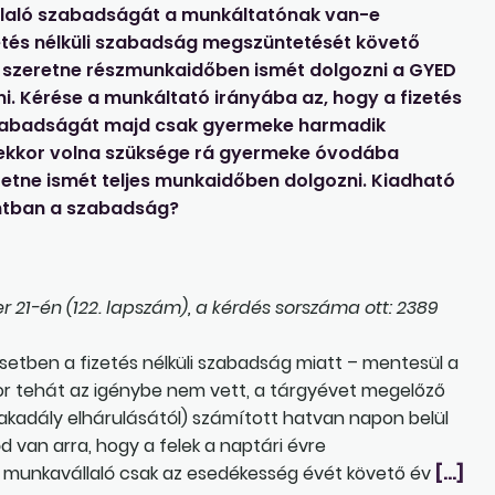
állaló szabadságát a munkáltatónak van-e
zetés nélküli szabadság megszüntetését követő
g szeretne részmunkaidőben ismét dolgozni a GYED
i. Kérése a munkáltató irányába az, hogy a fizetés
t szabadságát majd csak gyermeke harmadik
t ekkor volna szüksége rá gyermeke óvodába
retne ismét teljes munkaidőben dolgozni. Kiadható
ontban a szabadság?
21-én (122. lapszám), a kérdés sorszáma ott: 2389
esetben a fizetés nélküli szabadság miatt – mentesül a
or tehát az igénybe nem vett, a tárgyévet megelőző
 akadály elhárulásától) számított hatvan napon belül
 van arra, hogy a felek a naptári évre
a munkavállaló csak az esedékesség évét követő év
[…]