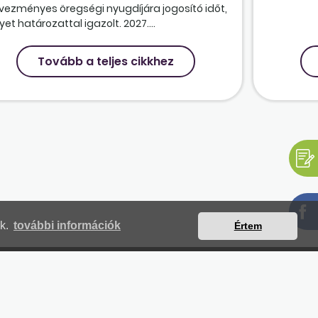
vezményes öregségi nyugdíjára jogosító időt,
et határozattal igazolt. 2027....
Tovább a teljes cikkhez
nk.
további információk
Értem
mjegyzék
Magunkról
Impresszum
Kapcsolat
yilatkozat