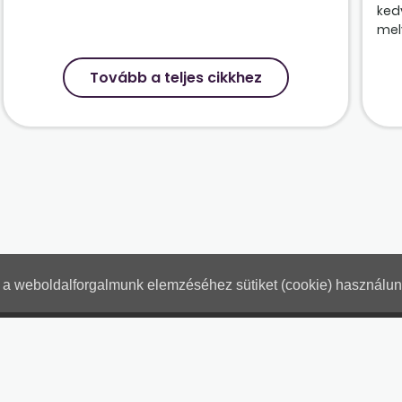
ked
mely
Tovább a teljes cikkhez
nt a weboldalforgalmunk elemzéséhez sütiket (cookie) használu
Hogyan használjam?
Tartalo
Adatkezelési tájékoztató
Jogn