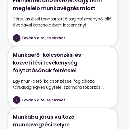
Felmentés átszervezés vagy nem
megfelelő munkavégzés miatt
Társulás által fenntartott 5 tagintézményből álló
óvodával kapcsolatban, intézményi...
Tovább a teljes cikkhez
Munkaerő-kölcsönzési és -
közvetítési tevékenység
folytatásának feltételei
Egy munkaerő-kölcsönzéssel foglalkozó
társaság egyes ügyfelei számára toborzási...
Tovább a teljes cikkhez
Munkába járás változó
munkavégzési helyre