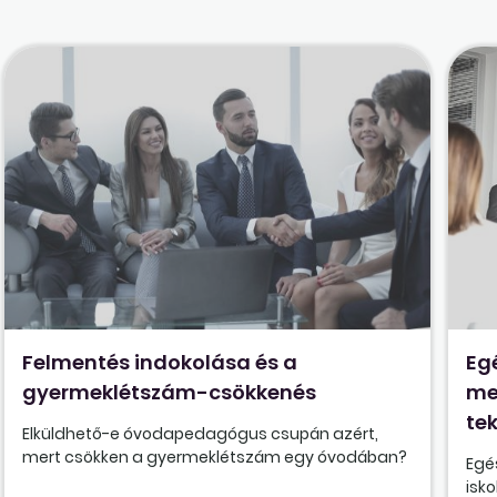
Felmentés indokolása és a
Eg
gyermeklétszám-csökkenés
me
tek
Elküldhető-e óvodapedagógus csupán azért,
mert csökken a gyermeklétszám egy óvodában?
Egé
isk