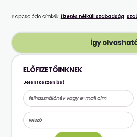
Kapcsolódó címkék:
fizetés nélküli szabadság
sza
Így olvasható
ELŐFIZETŐINKNEK
Jelentkezzen be!