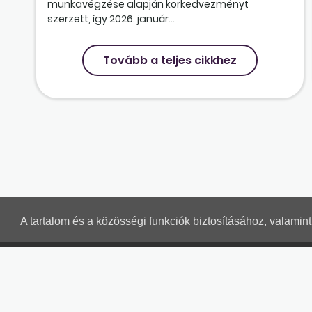
munkavégzése alapján korkedvezményt
szerzett, így 2026. január...
Tovább a teljes cikkhez
A tartalom és a közösségi funkciók biztosításához, valami
MUNKAÜGYI LEVELEK