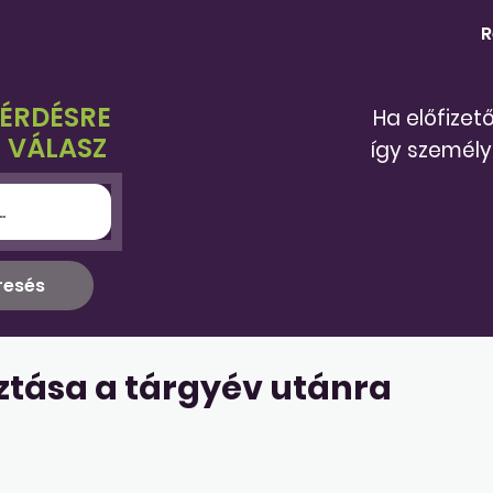
R
KÉRDÉSRE
Ha előfizet
 VÁLASZ
így személy
tása a tárgyév utánra