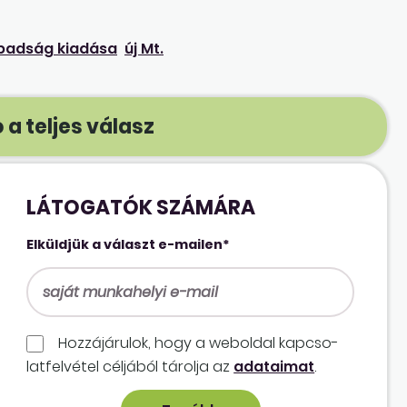
badság kiadása
új Mt.
 a teljes válasz
LÁTOGATÓK SZÁMÁRA
Elküldjük a választ e-mailen*
Hozzájárulok, hogy a weboldal kapcso­
lat­felvétel céljából tárolja az
adataimat
.