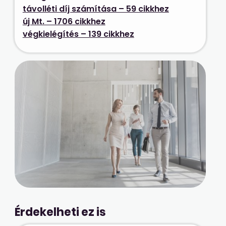
távolléti díj számítása – 59 cikkhez
új Mt. – 1706 cikkhez
végkielégítés – 139 cikkhez
Érdekelheti ez is