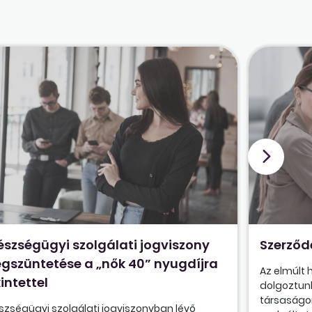
észségügyi szolgálati jogviszony
Szerződ
gszüntetése a „nők 40” nyugdíjra
Az elmúlt
intettel
dolgoztunk
társaságon
szségügyi szolgálati jogviszonyban lévő