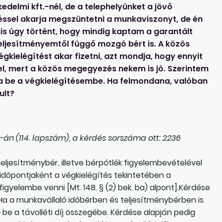
elmi kft.-nél, de a telephelyünket a jövő
sel akarja megszüntetni a munkaviszonyt, de én
s úgy történt, hogy mindig kaptam a garantált
eljesítményemtől függő mozgó bért is. A közös
ielégítést akar fizetni, azt mondja, hogy ennyit
el, mert a közös megegyezés nekem is jó. Szerintem
ja be a végkielégítésembe. Ha felmondana, valóban
ult?
án (114. lapszám), a kérdés sorszáma ott: 2236
teljesítménybér, illetve bérpótlék figyelembevételével
ég időpontjaként a végkielégítés tekintetében a
igyelembe venni [Mt. 148. § (2) bek. ba) alpont].Kérdése
Ha a munkavállaló időbérben és teljesítménybérben is
be a távolléti díj összegébe. Kérdése alapján pedig