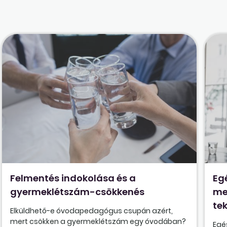
Felmentés indokolása és a
Eg
gyermeklétszám-csökkenés
me
tek
Elküldhető-e óvodapedagógus csupán azért,
mert csökken a gyermeklétszám egy óvodában?
Egé