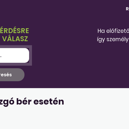
R
KÉRDÉSRE
Ha előfizet
 VÁLASZ
így személy
zgó bér esetén