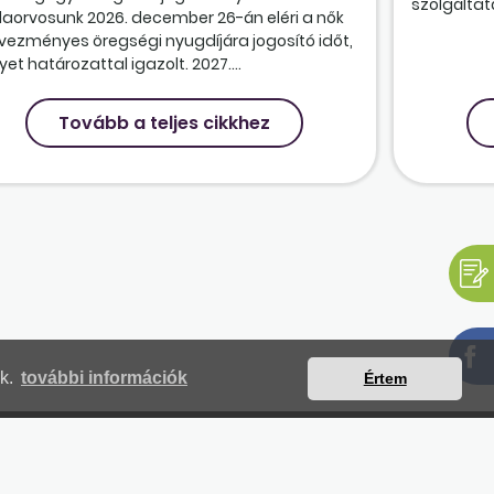
szolgáltatá
olaorvosunk 2026. december 26-án eléri a nők
vezményes öregségi nyugdíjára jogosító időt,
et határozattal igazolt. 2027....
Tovább a teljes cikkhez
nk.
további információk
Értem
mjegyzék
Magunkról
Impresszum
Kapcsolat