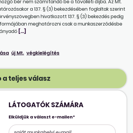
mozgó bér nem számítandó be a távolléti díjba. Az Mt.
atározásakor a 137. § (3) bekezdésében foglaltak szerint
 törvényszövegben hivatkozott 137. § (3) bekezdés pedig
ér formájában meghatározni csak a munkaszerződésbe
irányadó
[…]
tása
új Mt.
végkielégítés
 a teljes válasz
LÁTOGATÓK SZÁMÁRA
Elküldjük a választ e-mailen*