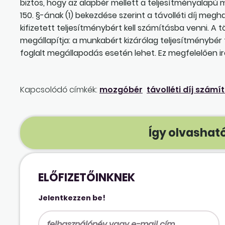
biztos, hogy az alapbér mellett a teljesítményalapú 
150. §-ának (1) bekezdése szerint a távolléti díj megh
kifizetett teljesítménybért kell számításba venni. A
megállapítja: a munkabért kizárólag teljesítményb
foglalt megállapodás esetén lehet. Ez megfelelően 
Kapcsolódó címkék:
mozgóbér
távolléti díj számí
Így olvasható
ELŐFIZETŐINKNEK
Jelentkezzen be!