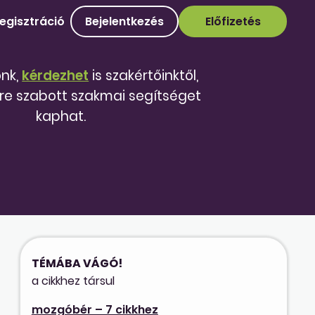
egisztráció
Bejelentkezés
Előfizetés
őnk,
kérdezhet
is szakértőinktől,
re szabott szakmai segítséget
kaphat.
TÉMÁBA VÁGÓ!
a cikkhez társul
mozgóbér – 7 cikkhez