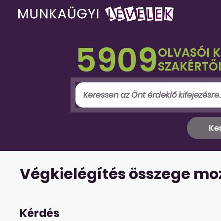
5909
OLVASÓI 
SZAKÉRTŐI
Végkielégítés összege mo
Kérdés