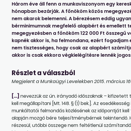
Három éve áll fenn a munkaviszonyom egy keresked
hónapban bezárják. A főnököm közös megegyezés
nem akarok belemenni. A bérezésem eddig ugyani
bérminimumnak megfelelő alapbért és emellett t
megegyezésben a főnököm 122 000 Ft összegű végk
kapnék akkor is, ha felmondana, ezért fogadjam 
nem tisztességes, hogy csak az alapbért számít
akkor is csak ekkora végkielégítésre lennék jogos
Részlet a válaszból
Megjelent a Munkaügyi Levelekben 2015. március 16-
[…]
nevezzük az ún. irányadó időszaknak – kifizetett 
kell megállapítani [Mt. 148. § (1) bek.]. Az esedékess
munkáltatói felmondás közlésének az időpontját kell f
alapján mozgó bére teljesítménybérnek tekintendő. 
részesül, utóbbi összege nem feltétlenül számítandó 