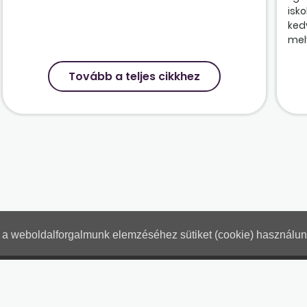
isk
ked
mely
Tovább a teljes cikkhez
nt a weboldalforgalmunk elemzéséhez sütiket (cookie) használu
Hogyan használjam?
Tartalo