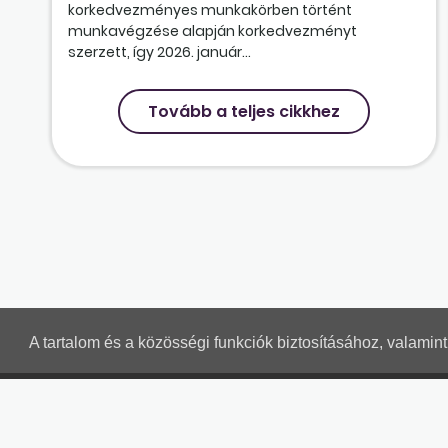
korkedvezményes munkakörben történt
munkavégzése alapján korkedvezményt
szerzett, így 2026. január...
Tovább a teljes cikkhez
A tartalom és a közösségi funkciók biztosításához, valami
MUNKAÜGYI LEVELEK