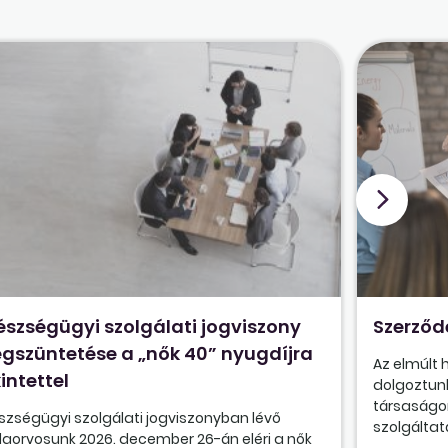
észségügyi szolgálati jogviszony
Szerződ
gszüntetése a „nők 40” nyugdíjra
Az elmúlt
intettel
dolgoztunk
társaságon
szségügyi szolgálati jogviszonyban lévő
szolgáltatá
olaorvosunk 2026. december 26-án eléri a nők