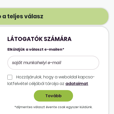
 a teljes válasz
LÁTOGATÓK SZÁMÁRA
Elküldjük a választ e-mailen*
Hozzájárulok, hogy a weboldal kapcso­
lat­felvétel céljából tárolja az
adataimat
.
*díjmentes választ évente csak egyszer küldünk.