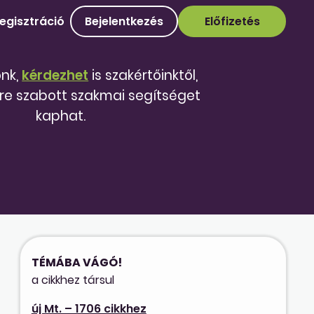
egisztráció
Bejelentkezés
Előfizetés
őnk,
kérdezhet
is szakértőinktől,
re szabott szakmai segítséget
kaphat.
TÉMÁBA VÁGÓ!
a cikkhez társul
új Mt. – 1706 cikkhez