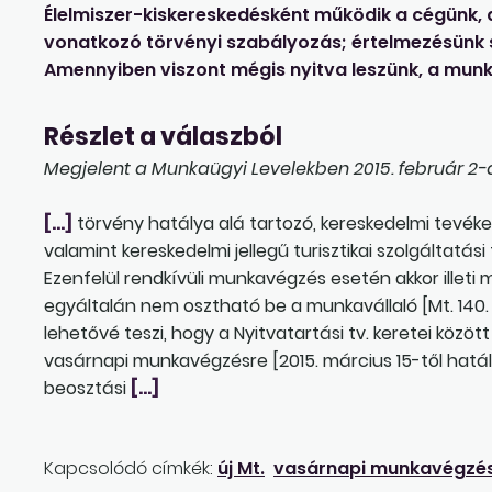
Élelmiszer-kiskereskedésként működik a cégünk,
vonatkozó törvényi szabályozás; értelmezésünk 
Amennyiben viszont mégis nyitva leszünk, a munk
Részlet a válaszból
Megjelent a Munkaügyi Levelekben 2015. február 2-á
[…]
törvény hatálya alá tartozó, kereskedelmi tevéke
valamint kereskedelmi jellegű turisztikai szolgáltatá
Ezenfelül rendkívüli munkavégzés esetén akkor illet
egyáltalán nem osztható be a munkavállaló [Mt. 140. § (
lehetővé teszi, hogy a Nyitvatartási tv. keretei közö
vasárnapi munkavégzésre [2015. március 15-től hatályos M
beosztási
[…]
Kapcsolódó címkék:
új Mt.
vasárnapi munkavégzé