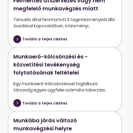
Felmentés átszervezés vagy nem
megfelelő munkavégzés miatt
Társulás által fenntartott 5 tagintézményből álló
óvodával kapcsolatban, intézményi...
Tovább a teljes cikkhez
Munkaerő-kölcsönzési és -
közvetítési tevékenység
folytatásának feltételei
Egy munkaerő-kölcsönzéssel foglalkozó
társaság egyes ügyfelei számára toborzási...
Tovább a teljes cikkhez
Munkába járás változó
munkavégzési helyre