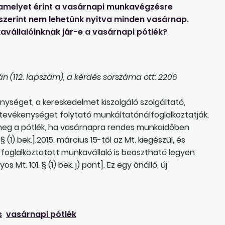
 amelyet érint a vasárnapi munkavégzésre
szerint nem lehetünk nyitva minden vasárnap.
avállalóinknak jár-e a vasárnapi pótlék?
n (112. lapszám), a kérdés sorszáma ott: 2206
nységet, a kereskedelmet kiszolgáló szolgáltató,
si tevékenységet folytató munkáltatónálfoglalkoztatják.
i meg a pótlék, ha vasárnapra rendes munkaidőben
1) bek.].2015. március 15-től az Mt. kiegészül, és
tt foglalkoztatott munkavállaló is beosztható legyen
t. 101. § (1) bek. j) pont]. Ez egy önálló, új
s
vasárnapi pótlék