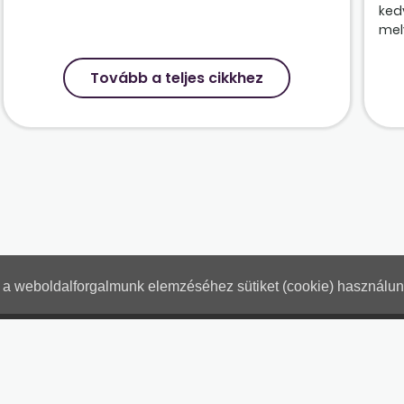
ked
mely
Tovább a teljes cikkhez
nt a weboldalforgalmunk elemzéséhez sütiket (cookie) használu
Hogyan használjam?
Tartalo
Adatkezelési tájékoztató
Jogn