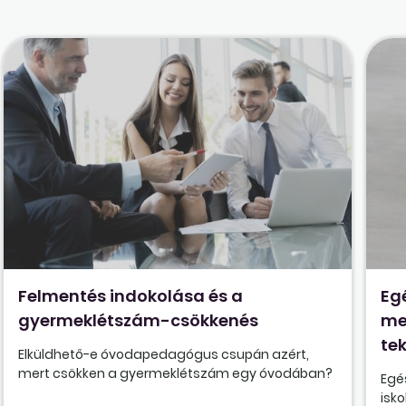
Felmentés indokolása és a
Eg
gyermeklétszám-csökkenés
me
tek
Elküldhető-e óvodapedagógus csupán azért,
mert csökken a gyermeklétszám egy óvodában?
Egé
isk