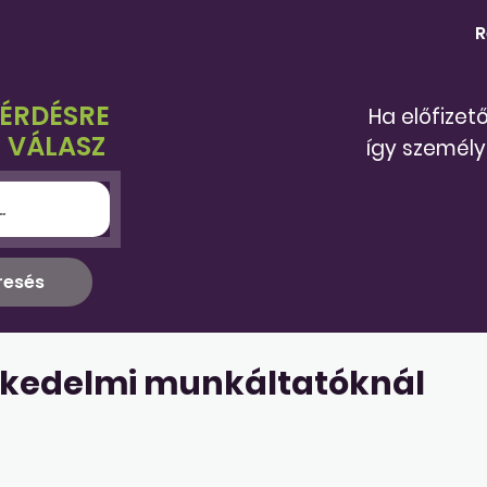
R
KÉRDÉSRE
Ha előfizet
 VÁLASZ
így személy
eskedelmi munkáltatóknál