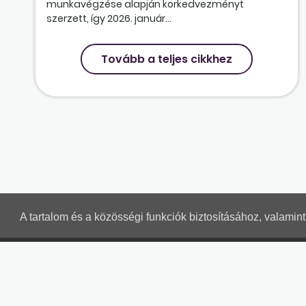
munkavégzése alapján korkedvezményt
szerzett, így 2026. január...
Tovább a teljes cikkhez
A tartalom és a közösségi funkciók biztosításához, valami
MUNKAÜGYI LEVELEK