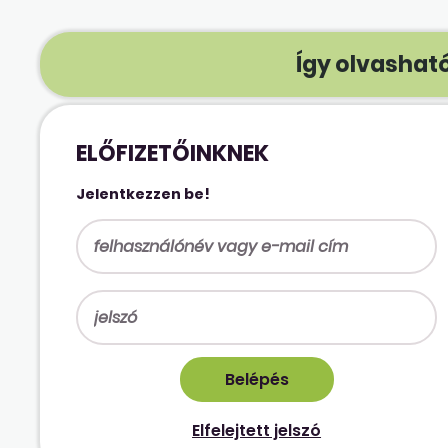
Így olvasható
ELŐFIZETŐINKNEK
Jelentkezzen be!
Elfelejtett jelszó