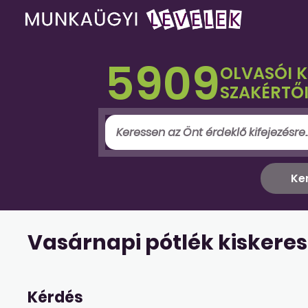
5909
OLVASÓI 
SZAKÉRTŐI
Vasárnapi pótlék kisker
Kérdés