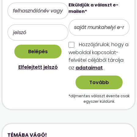
Elküldjük a választ e-
mailen*
Hozzájárulok, hogy a
weboldal kapcso­lat­
felvétel céljából tárolja
Elfelejtett jelszó
az
adataimat
.
*díjmentes választ évente csak
egyszer küldünk.
TÉMÁBA VÁGÓ!