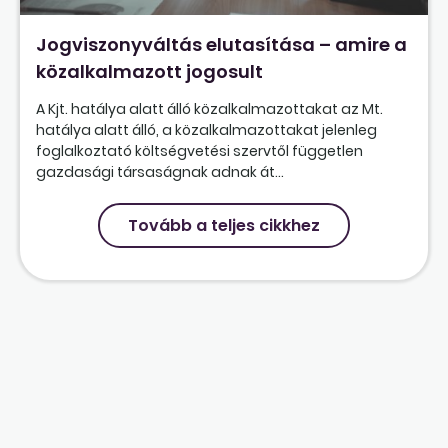
Jogviszonyváltás elutasítása – amire a
közalkalmazott jogosult
A Kjt. hatálya alatt álló közalkalmazottakat az Mt.
hatálya alatt álló, a közalkalmazottakat jelenleg
foglalkoztató költségvetési szervtől független
gazdasági társaságnak adnak át...
Tovább a teljes cikkhez