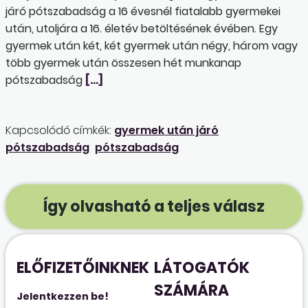
járó pótszabadság a 16 évesnél fiatalabb gyermekei
után, utoljára a 16. életév betöltésének évében. Egy
gyermek után két, két gyermek után négy, három vagy
több gyermek után összesen hét munkanap
pótszabadság
[…]
Kapcsolódó címkék:
gyermek után járó
pótszabadság
pótszabadság
Így olvasható a teljes válasz
ELŐFIZETŐINKNEK
LÁTOGATÓK
SZÁMÁRA
Jelentkezzen be!