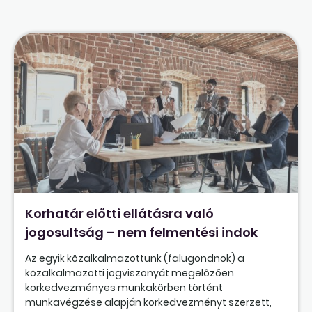
Korhatár előtti ellátásra való
jogosultság – nem felmentési indok
Az egyik közalkalmazottunk (falugondnok) a
közalkalmazotti jogviszonyát megelőzően
korkedvezményes munkakörben történt
munkavégzése alapján korkedvezményt szerzett,