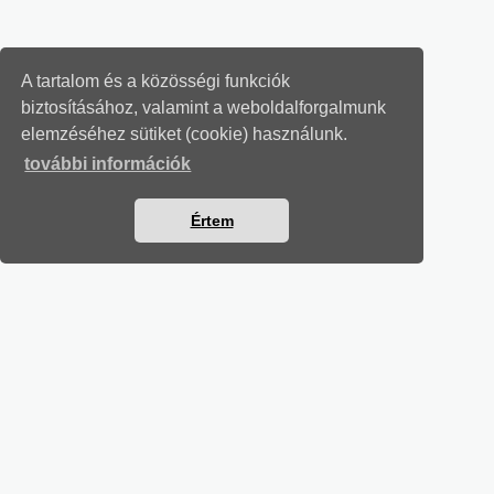
A tartalom és a közösségi funkciók
biztosításához, valamint a weboldalforgalmunk
elemzéséhez sütiket (cookie) használunk.
további információk
Értem
MUNKAÜGYI LEVELEK