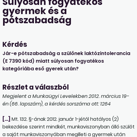
Súlyosan fogyatékos
gyermek és a
pótszabadság
Kérdés
Jár-e pótszabadság a szülőnek laktózintolerancia
(E 7390 kód) miatt súlyosan fogyatékos
kategóriába eső gyerek után?
Részlet a válaszból
Megjelent a Munkaügyi Levelekben 2012. március 19-
én (66. lapszám), a kérdés sorszáma ott: 1264
[…]
Mt. 132. §-ának 2012. január 1-jétől hatályos (2)
bekezdése szerint mindkét, munkaviszonyban álló szülőt
a saját munkaviszonyában megilleti a gyermek után