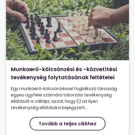
Munkaerő-kölcsönzési és -közvetítési
tevékenység folytatásának feltételei
Egy munkaerő-kölcsönzéssel foglalkozó társaság
egyes ügyfelei számára toborzási tevékenység
ellátását is vállalja, azzal, hogy (i) az ilyen
tevékenység ellátására bejegyzett...
Tovább a teljes cikkhez