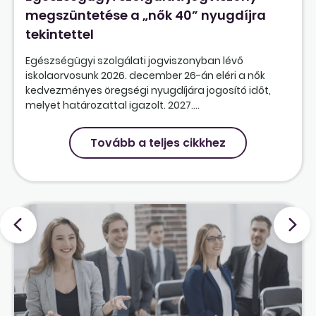
megszüntetése a „nők 40” nyugdíjra
tekintettel
Egészségügyi szolgálati jogviszonyban lévő
iskolaorvosunk 2026. december 26-án eléri a nők
kedvezményes öregségi nyugdíjára jogosító időt,
melyet határozattal igazolt. 2027....
Tovább a teljes cikkhez