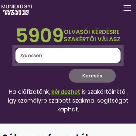
5909
OLVASÓI KÉRDÉSRE
SZAKÉRTŐI VÁLASZ
Ha előfizetőnk,
kérdezhet
is szakértőinktől,
így személyre szabott szakmai segítséget
kaphat.