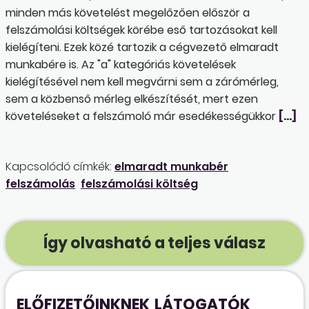
minden más követelést megelőzően először a
felszámolási költségek körébe eső tartozásokat kell
kielégíteni. Ezek közé tartozik a cégvezető elmaradt
munkabére is. Az "a" kategóriás követelések
kielégítésével nem kell megvárni sem a zárómérleg,
sem a közbenső mérleg elkészítését, mert ezen
követeléseket a felszámoló már esedékességükkor
[…]
Kapcsolódó címkék:
elmaradt munkabér
felszámolás
felszámolási költség
Így olvasható a teljes válasz
ELŐFIZETŐINKNEK
LÁTOGATÓK