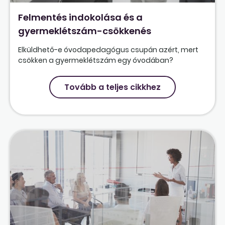
Felmentés indokolása és a
gyermeklétszám-csökkenés
Elküldhető-e óvodapedagógus csupán azért, mert
csökken a gyermeklétszám egy óvodában?
Tovább a teljes cikkhez