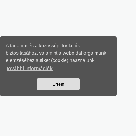
A tartalom és a közösségi funkciók
biztosításához, valamint a weboldalforgalmunk
elemzéséhez sütiket (cookie) használunk.
további információk
Értem