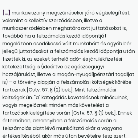
[…]
munkaviszony megszűnésekor járó végkielégítést,
valamint a kollektív szerződésben, illetve a
munkaszerződésben meghatározott juttatásokat is,
továbbá ha a felszámolás kezdő időpontját
megelőzően esedékessé vált munkabért és egyéb bér
jellegű juttatásokat a felszámolás kezdő időpontja után
fizették ki, az ezeket terhelő adó- és járulékfizetési
kötelezettség is (ideértve az egészségügyi
hozzájárulást, illetve a magán-nyugdíjpénztári tagdíjat
is) – a törvény alapján a felszámolási költségek körébe
tartoznak [Cstv. 57. § (2) bek.]. Mint felszámolási
költségek ún. "a" kategóriás követelésnek minősülnek,
vagyis megelőznek minden más követelést a
tartozások kielégítése során [Cstv. 57. § (1) bek.]. Ennek
értelmében, amennyiben a felszámolás során a
felszámolás alatt lévő munkáltató akár a vagyona
értékesítéséből, akár más úton bevételre tesz szert,