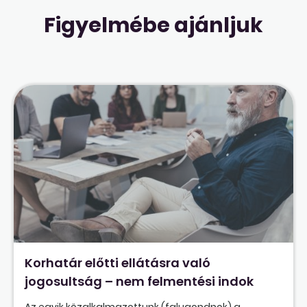
Figyelmébe ajánljuk
Korhatár előtti ellátásra való
jogosultság – nem felmentési indok
Az egyik közalkalmazottunk (falugondnok) a