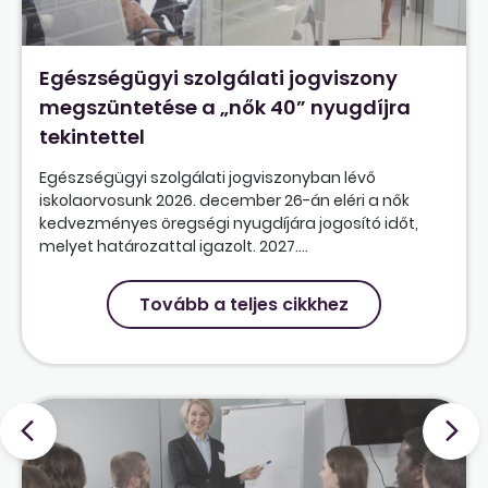
Egészségügyi szolgálati jogviszony
megszüntetése a „nők 40” nyugdíjra
tekintettel
Egészségügyi szolgálati jogviszonyban lévő
iskolaorvosunk 2026. december 26-án eléri a nők
kedvezményes öregségi nyugdíjára jogosító időt,
melyet határozattal igazolt. 2027....
Tovább a teljes cikkhez