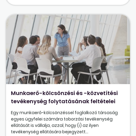
Munkaerő-kölcsönzési és -közvetítési
tevékenység folytatásának feltételei
Egy munkaerő-kölcsönzéssel foglalkozó társaság
egyes ügyfelei számára toborzási tevékenység
ellátását is vállalja, azzal, hogy (i) az ilyen
tevékenység ellátására bejegyzett...