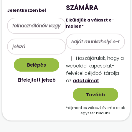
SZÁMÁRA
Jelentkezzen be!
Elküldjük a választ e-
mailen*
Hozzájárulok, hogy a
weboldal kapcso­lat­
felvétel céljából tárolja
Elfelejtett jelszó
az
adataimat
.
*díjmentes választ évente csak
egyszer küldünk.