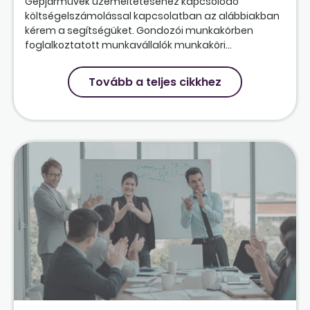
Gépjárművek üzemeltetéséhez kapcsolódó
költségelszámolással kapcsolatban az alábbiakban
kérem a segítségüket. Gondozói munkakörben
foglalkoztatott munkavállalók munkaköri...
Tovább a teljes cikkhez