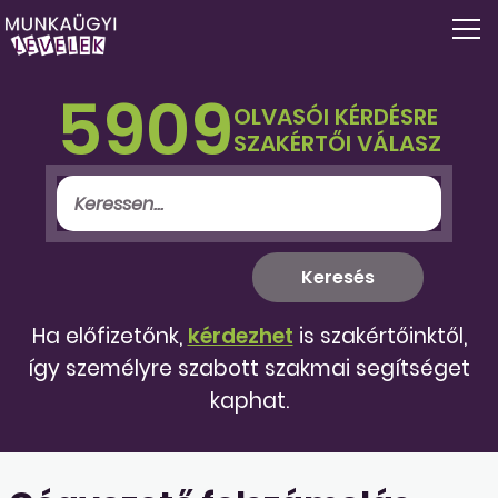
5909
OLVASÓI KÉRDÉSRE
SZAKÉRTŐI VÁLASZ
Ha előfizetőnk,
kérdezhet
is szakértőinktől,
így személyre szabott szakmai segítséget
kaphat.