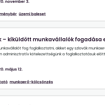
0. november 3.
ó ebben az esetben?
ítménybér
üzemi baleset
k – kiküldött munkavállalók fogadása 
avállalót fog foglalkoztatni, akiket egy szlovák munkae
adminisztratív kötelezettségünk a foglalkoztatásuk előtt, 
0. május 12.
tató
munkaerő-kölcsönzés