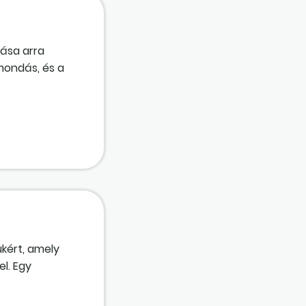
ása arra
mondás, és a
ása)?
kért, amely
l. Egy
ét és fél
g szerint nem