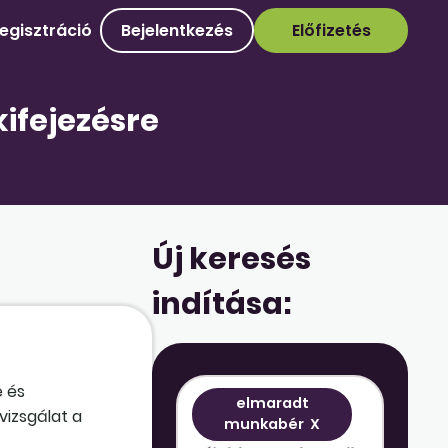
egisztráció
Bejelentkezés
Előfizetés
ifejezésre
Új keresés
indítása:
e és
elmaradt
vizsgálat a
munkabér
X
ermek után járó