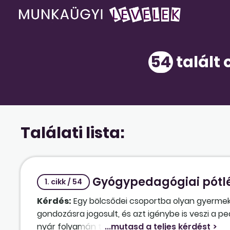
54
talált 
Találati lista:
Gyógypedagógiai pótlé
1. cikk / 54
Kérdés:
Egy bölcsődei csoportba olyan gyermek is 
gondozásra jogosult, és azt igénybe is veszi a p
nyár folyamán történt, a vizsgálati eredményt 