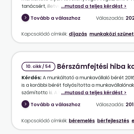
tanácsért, illetve amennyiben a megbízó cég ne
kötelezően kiadandó szünet is, szintén kérdés, h
Tovább a válaszhoz
Válaszadás:
202
Kapcsolódó címkék:
díjazás
munkaközi szünet
Bérszámfejtési hiba ko
10. cikk / 54
Kérdés:
A munkáltató a munkavállaló bérét 2016
is a korábbi bérét folyósította a munkavállalónak
számította ki. A hibát 2019 márciusában ismerte f
Tovább a válaszhoz
Válaszadás:
201
Kapcsolódó címkék:
béremelés
bérfejlesztés