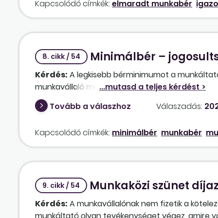
Kapcsolódó címkék:
elmaradt munkabér
igazo
Minimálbér – jogosults
8. cikk / 54
Kérdés:
A legkisebb bérminimumot a munkáltató
munkavállaló mégsem kapja meg, hova lehet ford
Tovább a válaszhoz
Válaszadás:
202
Kapcsolódó címkék:
minimálbér
munkabér
mu
Munkaközi szünet díjaz
9. cikk / 54
Kérdés:
A munkavállalónak nem fizetik a kötelez
munkáltató olyan tevékenységet végez, amire való