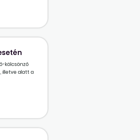
esetén
rő-kölcsönző
illetve alatt a