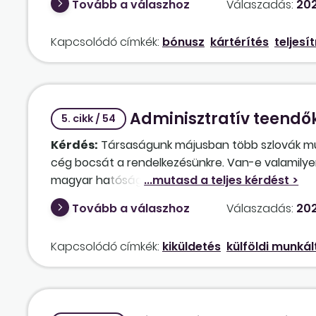
Tovább a válaszhoz
Válaszadás:
202
jár. Az Mt. 169. §-ának (1) bekezdése az irányad
Kapcsolódó címkék:
bónusz
kártérítés
teljes
Adminisztratív teendő
5. cikk / 54
Kérdés:
Társaságunk májusban több szlovák munk
cég bocsát a rendelkezésünkre. Van-e valamilyen 
magyar hatóságok felé?
Tovább a válaszhoz
Válaszadás:
202
Kapcsolódó címkék:
kiküldetés
külföldi munkál