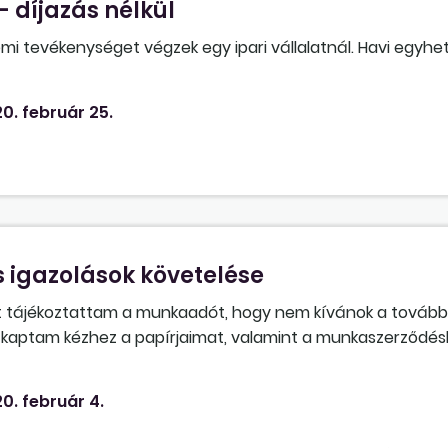
 díjazás nélkül
 tevékenységet végzek egy ipari vállalatnál. Havi egyhe
 ki. Kihez lehet fordulni?
0. február 25.
igazolások követelése
t tájékoztattam a munkaadót, hogy nem kívánok a tovább
m kaptam kézhez a papírjaimat, valamint a munkaszerződés
ozzá a múlt havi munkabéremhez. Mi lenne a teendőm ezek
0. február 4.