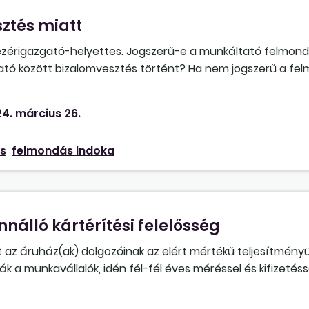
ztés miatt
vezérigazgató-helyettes. Jogszerű-e a munkáltató felmond
ató között bizalomvesztés történt? Ha nem jogszerű a fel
ámíthat (pénzbeli kártérítés vagy munkaviszony helyreállít
4. március 26.
s
felmondás indoka
nálló kártérítési felelősség
 az áruház(ak) dolgozóinak az elért mértékű teljesítményü
 a munkavállalók, idén fél-fél éves méréssel és kifizetésse
zemi balesetet szenvedett a munkaidejében az áruházban, k
szt még a "nem beteg" időszakra sem kapta meg, mert a cé