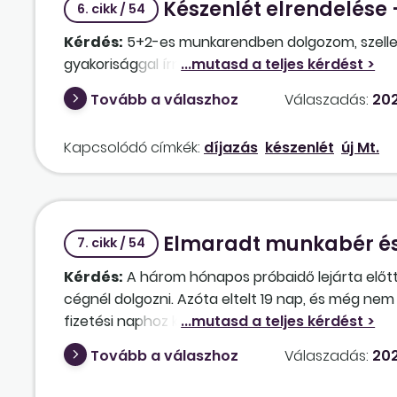
Készenlét elrendelése –
6. cikk / 54
Kérdés:
5+2-es munkarendben dolgozom, szellemi
gyakorisággal írnak elő készenlétet, de nem fizetik
Tovább a válaszhoz
Válaszadás:
202
Kapcsolódó címkék:
díjazás
készenlét
új Mt.
Elmaradt munkabér és 
7. cikk / 54
Kérdés:
A három hónapos próbaidő lejárta előt
cégnél dolgozni. Azóta eltelt 19 nap, és még ne
fizetési naphoz képest 8 napja nem jutottam h
Tovább a válaszhoz
Válaszadás:
202