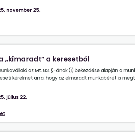
fizetésre kerülni? A vizsgálat időpontjától? A szakértői v
5. november 25.
A fejlesztés kezdetétől? (Jelen esetben ez három eltérő i
a „kimaradt” a keresetből
unkavállaló az Mt. 83. §-ának (1) bekezdése alapján a mun
reseti kérelmet arra, hogy az elmaradt munkabérét is megté
tás esetén, erre vonatkozó kereseti kérelem hiányában, kváz
lmaradt munkabérét? Vagy ha erre nem adott elő kereseti
5. július 22.
 időre, kereseti kérelem hiányában a bíróság nem is tudja
alapján azt gondoljuk, hogy elmaradt munkabérre vonatkoz
et
hető a munkaviszony helyreállítására kötelező ítélet ese
vetkeztetni.