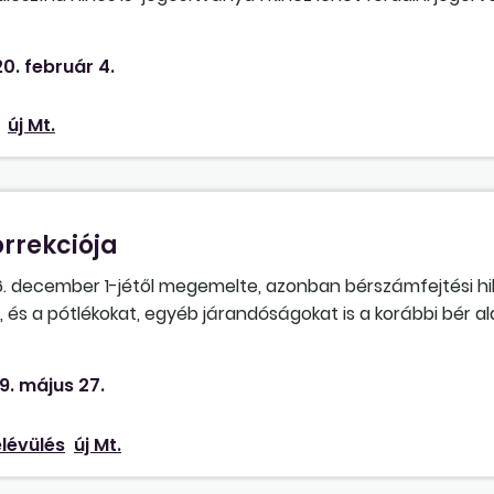
m végezheti azt a tevékenységet (hűtőházi raktározás), 
ova lehet fordulni panasszal/kéréssel?
0. február 4.
új Mt.
rrekciója
. december 1-jétől megemelte, azonban bérszámfejtési hi
, és a pótlékokat, egyéb járandóságokat is a korábbi bér a
el, azt korrigálnia szükséges. Hogyan járjon el?
9. május 27.
elévülés
új Mt.