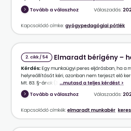
gyógypedagógiai pótléknak mely időponttól kell ki
Tovább a válaszhoz
Válaszadás:
202
intézmény részére való rendelkezésre állásától? 
Kapcsolódó címke:
gyógypedagógiai pótlék
Elmaradt bérigény – h
2. cikk / 54
Kérdés:
Egy munkaügyi peres eljárásban, ha a m
helyreállítását kéri, azonban nem terjeszt elő ke
Mt. 83. §-ának (3) bekezdése alapján, helyreállí
automatikusan meg kell-e téríteni számára az e
Tovább a válaszhoz
Válaszadás:
202
munkaviszony megszűnése és a helyreállítás közti
a munkáltatót? A Pp. 521. §-ának (3) bekezdése 
Kapcsolódó címkék:
elmaradt munkabér
keres
kérelem hiányában a munkáltató erre nem kötelez
§-ából nem lehet azonban erre egyértelműen kö