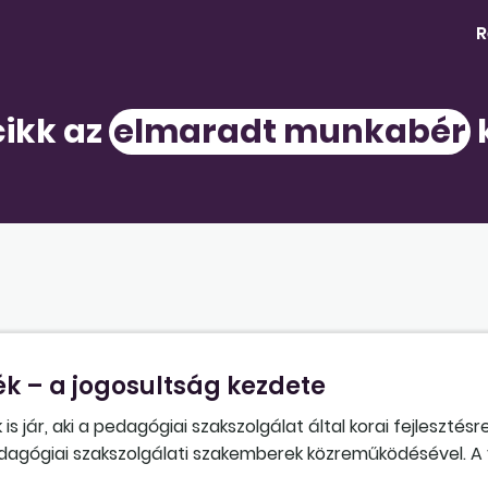
R
cikk az
elmaradt munkabér
k
k – a jogosultság kezdete
jár, aki a pedagógiai szakszolgálat által korai fejlesztésr
edagógiai szakszolgálati szakemberek közreműködésével. A 
szeptemberben kapta meg az intézmény. A bölcsődei kisgy