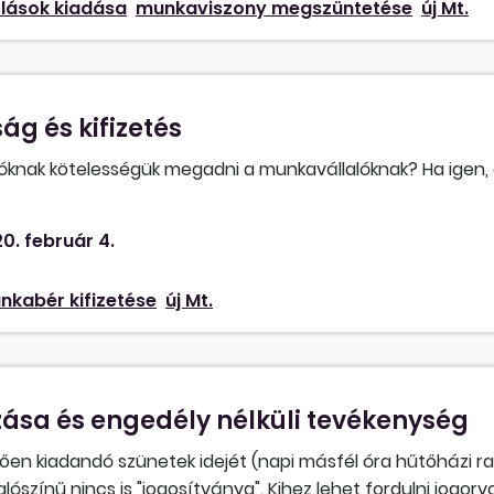
lások kiadása
munkaviszony megszüntetése
új Mt.
ág és kifizetés
knak kötelességük megadni a munkavállalóknak? Ha igen, 
ulni jogorvoslatért?
0. február 4.
nkabér kifizetése
új Mt.
ása és engedély nélküli tevékenység
ően kiadandó szünetek idejét (napi másfél óra hűtőházi ra
színű nincs is "jogosítványa". Kihez lehet fordulni jogorv