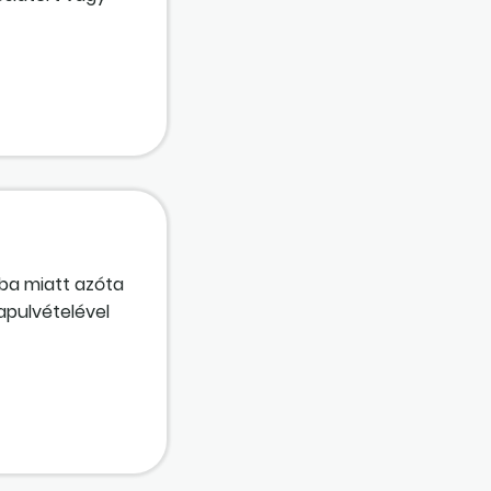
aminek része a
ba miatt azóta
lapulvételével