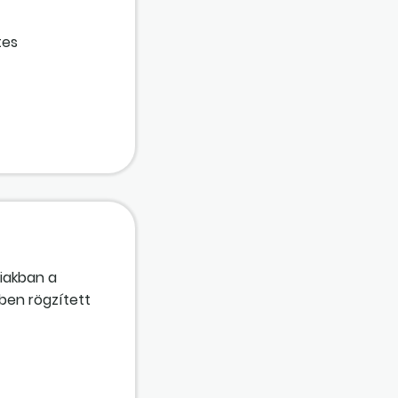
tes
iakban a
ben rögzített
 után?