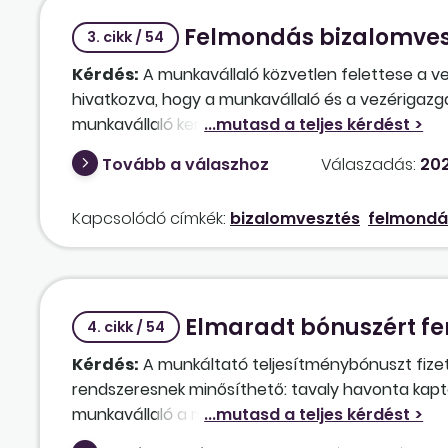
Felmondás bizalomves
3. cikk / 54
Kérdés:
A munkavállaló közvetlen felettese a 
hivatkozva, hogy a munkavállaló és a vezérigazg
munkavállaló keresetet indít, milyen ítéletre sz
Tovább a válaszhoz
Válaszadás:
202
Kapcsolódó címkék:
bizalomvesztés
felmondá
Elmaradt bónuszért fen
4. cikk / 54
Kérdés:
A munkáltató teljesítménybónuszt fizet
rendszeresnek minősíthető: tavaly havonta kapták
munkavállaló a munkáltató által is elismerten ü
hónapig volt baleseti táppénzen (100%). A bónu