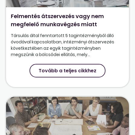
Felmentés átszervezés vagy nem
megfelelő munkavégzés miatt
Társulás által fenntartott 5 tagintézményből álló
óvodával kapcsolatban, intézményi átszervezés
következtében az egyik tagintézményben
megszűnik a bölcsődei ellátás, mely...
Tovább a teljes cikkhez