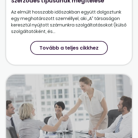
Szerződés típusának megítélése
Az elmúlt hosszabb időszakban együtt dolgoztunk
egy meghatározott személlyel, aki „A” társaságon
keresztül nyújtott számunkra szolgáltatásokat (külső
szolgáltatóként, és...
Tovább a teljes cikkhez