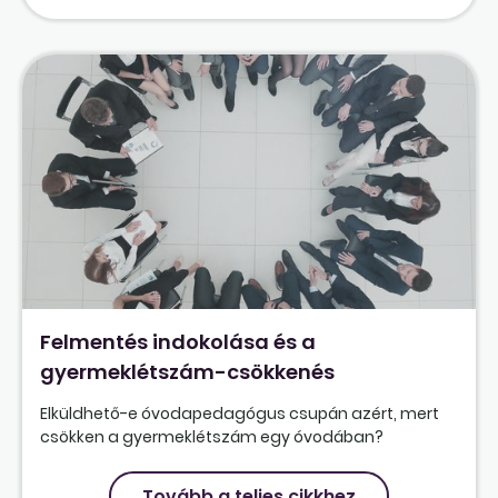
Felmentés indokolása és a
gyermeklétszám-csökkenés
Elküldhető-e óvodapedagógus csupán azért, mert
csökken a gyermeklétszám egy óvodában?
Tovább a teljes cikkhez