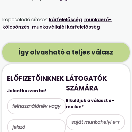
Kapcsolódó címkék:
kárfelelősség
munkaerő-
kölcsönzés
munkavállalói kárfelelősség
Így olvasható a teljes válasz
ELŐFIZETŐINKNEK
LÁTOGATÓK
SZÁMÁRA
Jelentkezzen be!
Elküldjük a választ e-
mailen*