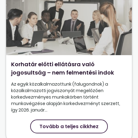
Korhatár előtti ellátásra való
jogosultság – nem felmentési indok
Az egyik közalkalmazottunk (falugondnok) a
közalkalmazotti jogviszonyát megelőzően
korkedvezményes munkakörben történt
munkavégzése alapján korkedvezményt szerzett,
így 2026. január...
Tovább a teljes cikkhez