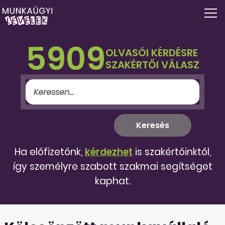
5909
OLVASÓI KÉRDÉSRE
SZAKÉRTŐI VÁLASZ
Ha előfizetőnk,
kérdezhet
is szakértőinktől,
így személyre szabott szakmai segítséget
kaphat.