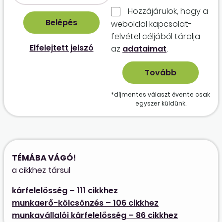
Hozzájárulok, hogy a
weboldal kapcso­lat­
felvétel céljából tárolja
Elfelejtett jelszó
az
adataimat
.
*díjmentes választ évente csak
egyszer küldünk.
TÉMÁBA VÁGÓ!
a cikkhez társul
kárfelelősség – 111 cikkhez
munkaerő-kölcsönzés – 106 cikkhez
munkavállalói kárfelelősség – 86 cikkhez