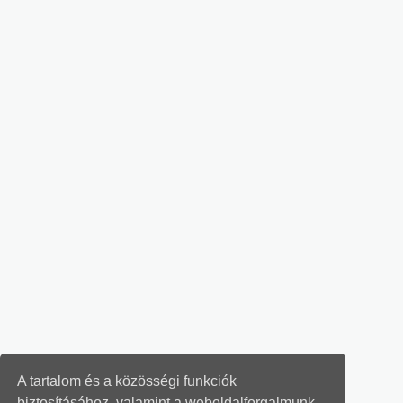
A tartalom és a közösségi funkciók
biztosításához, valamint a weboldalforgalmunk