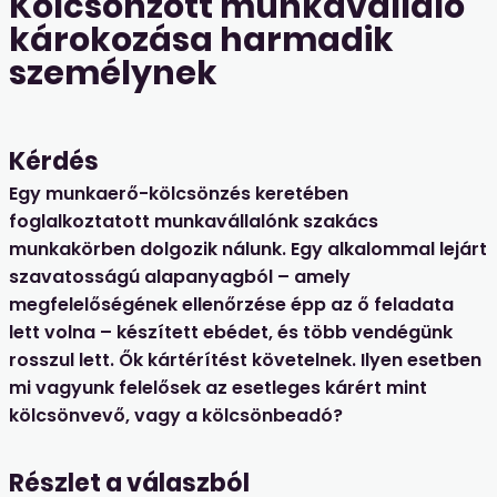
Kölcsönzött munkavállaló
károkozása harmadik
személynek
Kérdés
Egy munkaerő-kölcsönzés keretében
foglalkoztatott munkavállalónk szakács
munkakörben dolgozik nálunk. Egy alkalommal lejárt
szavatosságú alapanyagból – amely
megfelelőségének ellenőrzése épp az ő feladata
lett volna – készített ebédet, és több vendégünk
rosszul lett. Ők kártérítést követelnek. Ilyen esetben
mi vagyunk felelősek az esetleges kárért mint
kölcsönvevő, vagy a kölcsönbeadó?
Részlet a válaszból