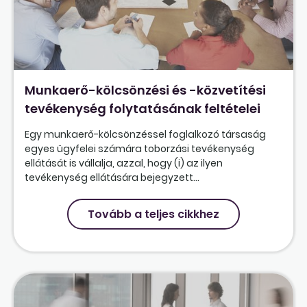
Munkaerő-kölcsönzési és -közvetítési
tevékenység folytatásának feltételei
Egy munkaerő-kölcsönzéssel foglalkozó társaság
egyes ügyfelei számára toborzási tevékenység
ellátását is vállalja, azzal, hogy (i) az ilyen
tevékenység ellátására bejegyzett...
Tovább a teljes cikkhez