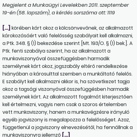
Megjelent a Munkaügyi Levelekben 2011. szeptember
19-én (58. lapszám), a kérdés sorszáma ott: 1119
[…]
körében kárt okoz a kölcsönvevőnek, az alkalmazott
károkozásáért való felelősség szabályait kell alkalmazni,
a Ptk. 348. § (1) bekezdése szerint [Mt. 193/O. § (1) bek.]. A
Ptk. fenti szabálya szerint, ha az alkalmazott a
munkaviszonyával összefüggésben harmadik
személynek kárt okoz, jogszabály eltérő rendelkezése
hiányában a károsulttal szemben a munkáltató felelős.
E szabályt kell alkalmazni akkor is, ha szövetkezet tagja
okoz a tagsági viszonyával összefüggésben harmadik
személynek kárt. Az alkalmazott fogalmát kiterjesztően
kell értelmezni, vagyis nem csak a szoros értelemben
vett munkaviszony, hanem a munkavégzésre irányuló
egyéb jogviszony is megalapozza a felelősséget. Azaz,
függetlenül a jogviszony elnevezésétől, ha fennállnak a
munkaviszonyra jellemző
[…]