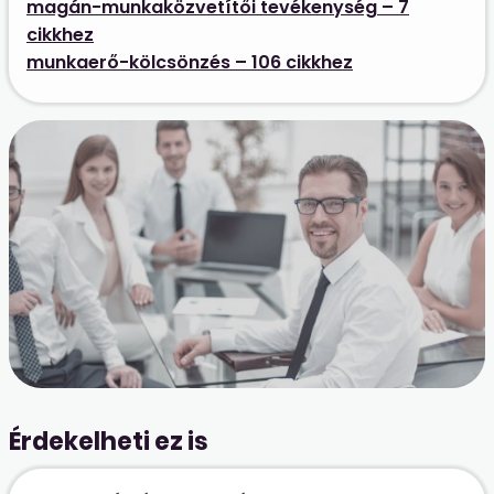
magán-munkaközvetítői tevékenység – 7
cikkhez
munkaerő-kölcsönzés – 106 cikkhez
Érdekelheti ez is