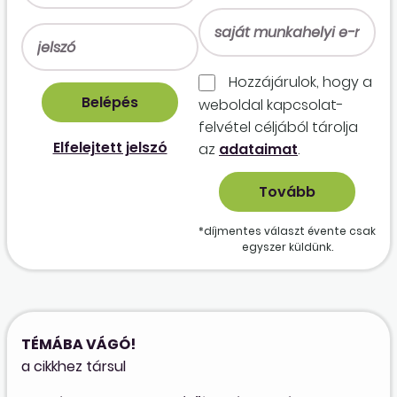
Hozzájárulok, hogy a
weboldal kapcso­lat­
felvétel céljából tárolja
Elfelejtett jelszó
az
adataimat
.
*díjmentes választ évente csak
egyszer küldünk.
TÉMÁBA VÁGÓ!
a cikkhez társul