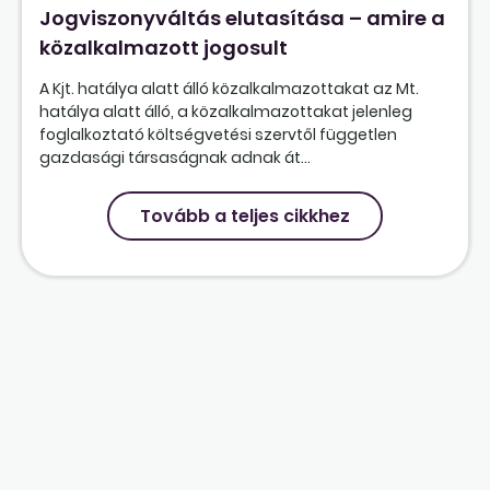
Jogviszonyváltás elutasítása – amire a
közalkalmazott jogosult
A Kjt. hatálya alatt álló közalkalmazottakat az Mt.
hatálya alatt álló, a közalkalmazottakat jelenleg
foglalkoztató költségvetési szervtől független
gazdasági társaságnak adnak át...
Tovább a teljes cikkhez