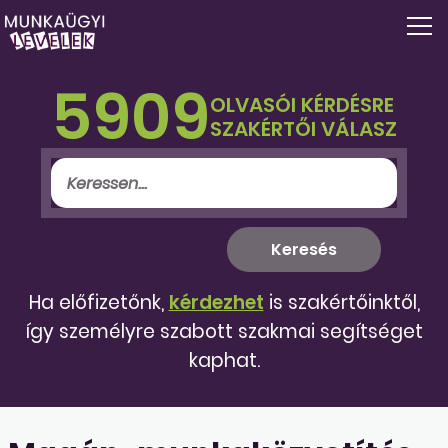
5909
OLVASÓI KÉRDÉSRE
SZAKÉRTŐI VÁLASZ
Ha előfizetőnk,
kérdezhet
is szakértőinktől,
így személyre szabott szakmai segítséget
kaphat.