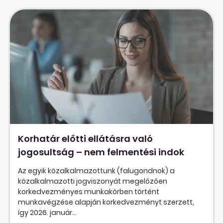
Korhatár előtti ellátásra való
jogosultság – nem felmentési indok
Az egyik közalkalmazottunk (falugondnok) a
közalkalmazotti jogviszonyát megelőzően
korkedvezményes munkakörben történt
munkavégzése alapján korkedvezményt szerzett,
így 2026. január...