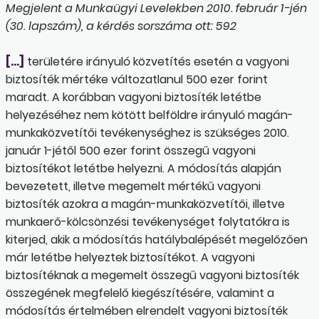
Megjelent a Munkaügyi Levelekben 2010. február 1-jén
(30. lapszám), a kérdés sorszáma ott: 592
[…]
területére irányuló közvetítés esetén a vagyoni
biztosíték mértéke változatlanul 500 ezer forint
maradt. A korábban vagyoni biztosíték letétbe
helyezéséhez nem kötött belföldre irányuló magán-
munkaközvetítői tevékenységhez is szükséges 2010.
január 1-jétől 500 ezer forint összegű vagyoni
biztosítékot letétbe helyezni. A módosítás alapján
bevezetett, illetve megemelt mértékű vagyoni
biztosíték azokra a magán-munkaközvetítői, illetve
munkaerő-kölcsönzési tevékenységet folytatókra is
kiterjed, akik a módosítás hatálybalépését megelőzően
már letétbe helyeztek biztosítékot. A vagyoni
biztosítéknak a megemelt összegű vagyoni biztosíték
összegének megfelelő kiegészítésére, valamint a
módosítás értelmében elrendelt vagyoni biztosíték