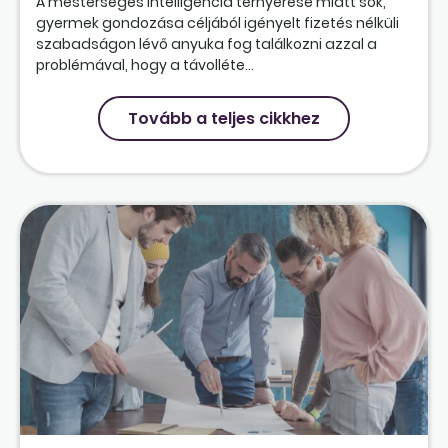
A mesterséges intelligencia térnyerése miatt sok,
gyermek gondozása céljából igényelt fizetés nélküli
szabadságon lévő anyuka fog találkozni azzal a
problémával, hogy a távolléte...
Tovább a teljes cikkhez