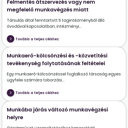
Felmentés átszervezés vagy nem
megfelelő munkavégzés miatt
Társulás által fenntartott 5 tagintézményből álló
óvodával kapcsolatban, intézményi...
Tovább a teljes cikkhez
Munkaerő-kölcsönzési és -közvetítési
tevékenység folytatásának feltételei
Egy munkaerő-kölcsönzéssel foglalkozó társaság egyes
ügyfelei számára toborzási...
Tovább a teljes cikkhez
Munkába járás változó munkavégzési
helyre
Gépjárművek üzemeltetéséhez kapcsolódó