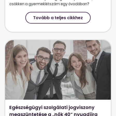
csökken a gyermeklétszám egy óvodában?
Tovább a teljes cikkhez
Egészségügyi szolgálati jogviszony
megszüntetése a „nők 40” nyugdíjra