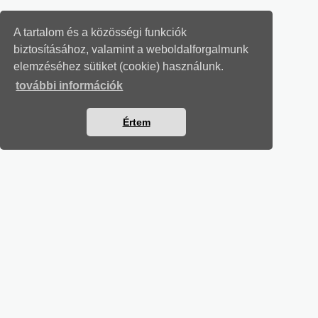
A tartalom és a közösségi funkciók
biztosításához, valamint a weboldalforgalmunk
elemzéséhez sütiket (cookie) használunk.
további információk
Értem
MUNKAÜGYI LEVELEK