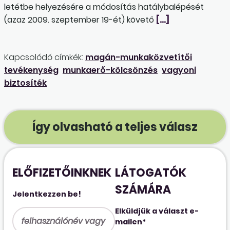
letétbe helyezésére a módosítás hatálybalépését
(azaz 2009. szeptember 19-ét) követő
[…]
Kapcsolódó címkék:
magán-munkaközvetítői
tevékenység
munkaerő-kölcsönzés
vagyoni
biztosíték
Így olvasható a teljes válasz
ELŐFIZETŐINKNEK
LÁTOGATÓK
SZÁMÁRA
Jelentkezzen be!
Elküldjük a választ e-
mailen*