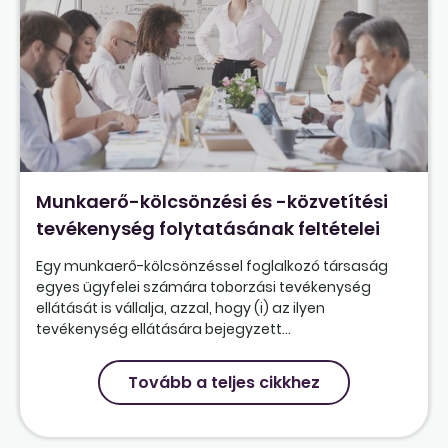
Munkaerő-kölcsönzési és -közvetítési
tevékenység folytatásának feltételei
Egy munkaerő-kölcsönzéssel foglalkozó társaság
egyes ügyfelei számára toborzási tevékenység
ellátását is vállalja, azzal, hogy (i) az ilyen
tevékenység ellátására bejegyzett...
Tovább a teljes cikkhez