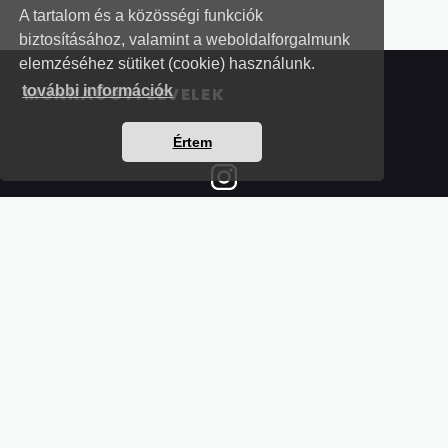
A tartalom és a közösségi funkciók
biztosításához, valamint a weboldalforgalmunk
elemzéséhez sütiket (cookie) használunk.
további információk
MUNKAÜGYI LEVELEK
Értem
Részletek a bankkártyás fizetésről
Kérdések és válaszok a bankkártyás fizetésről
Hogyan használjam?