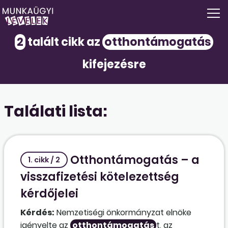
2
talált cikk az
otthontámogatás
kifejezésre
Találati lista:
Otthontámogatás – a
1. cikk / 2
visszafizetési kötelezettség
kérdőjelei
Kérdés:
Nemzetiségi önkormányzat elnöke
igényelte az
otthontámogatás
t, az