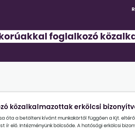
R
lkorúakkal foglalkozó közalk
ozó közalkalmazottak erkölcsi bizonyít
ozása óta a betölteni kívánt munkakörtől függően a Kjt. eltér
st ír elő. Intézményünk bölcsőde. A hatósági erkölcsi bizo
jt. 20. §-ára kell hivatkoznunk, függetlenül a munkaválla