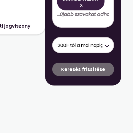
s munkakörei
X
ésére hivatkozás
táros,
i jogviszony
i? Gazdasági
zemeltetési