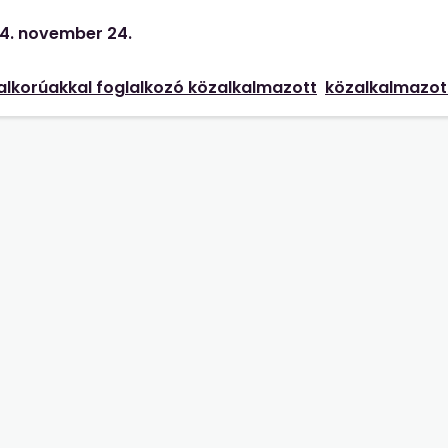
 hivatkoznunk az egyes bekezdésekre? Intézményünk egye
4. november 24.
s munkakör) esetén a Kjt. 20. §-a (1), (2d) és (2e) bekezd
dajka, intézményi takarító és kisegítő, gépkocsivezető, rak
talkorúakkal foglalkozó közalkalmazott
közalkalmazott
legendő a Kjt. 20. §-ának (1) és (5) bekezdésére hivatkozn
 pénztáros, könyvelő, humánpolitikai előadó, műszaki és ü
. 20. §-ának (1) és (5) bekezdésére utalnunk?