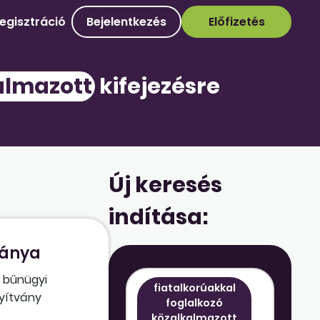
egisztráció
Bejelentkezés
Előfizetés
almazott
kifejezésre
Új keresés
indítása:
ványa
ő bűnügyi
fiatalkorúakkal
nyítvány
foglalkozó
ló
közalkalmazott