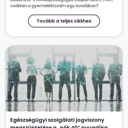
csökken a gyermeklétszám egy óvodában?
Tovább a teljes cikkhez
Egészségügyi szolgálati jogviszony
megszüntetése a „nők 40” nyugdíjra