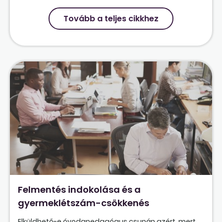
Tovább a teljes cikkhez
Felmentés indokolása és a
gyermeklétszám-csökkenés
Elküldhető-e óvodapedagógus csupán azért, mert