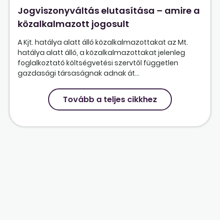
Jogviszonyváltás elutasítása – amire a
közalkalmazott jogosult
A Kjt. hatálya alatt álló közalkalmazottakat az Mt.
hatálya alatt álló, a közalkalmazottakat jelenleg
foglalkoztató költségvetési szervtől független
gazdasági társaságnak adnak át...
Tovább a teljes cikkhez