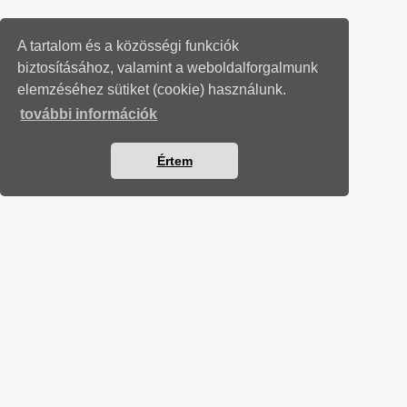
A tartalom és a közösségi funkciók
biztosításához, valamint a weboldalforgalmunk
elemzéséhez sütiket (cookie) használunk.
további információk
Értem
MUNKAÜGYI LEVELEK