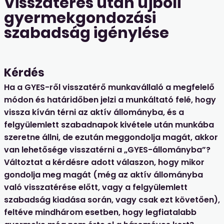
Visszatérés után újbóli
gyermekgondozási
szabadság igénylése
Kérdés
Ha a GYES-ről visszatérő munkavállaló a megfelelő
módon és határidőben jelzi a munkáltató felé, hogy
vissza kíván térni az aktív állományba, és a
felgyülemlett szabadnapok kivétele után munkába
szeretne állni, de ezután meggondolja magát, akkor
van lehetősége visszatérni a „GYES-állományba”?
Változtat a kérdésre adott válaszon, hogy mikor
gondolja meg magát (még az aktív állományba
való visszatérése előtt, vagy a felgyülemlett
szabadság kiadása során, vagy csak ezt követően),
feltéve mindhárom esetben, hogy legfiatalabb