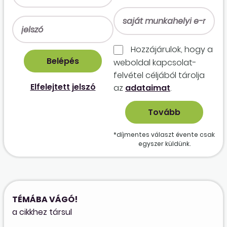
Hozzájárulok, hogy a
weboldal kapcso­lat­
felvétel céljából tárolja
Elfelejtett jelszó
az
adataimat
.
*díjmentes választ évente csak
egyszer küldünk.
TÉMÁBA VÁGÓ!
a cikkhez társul