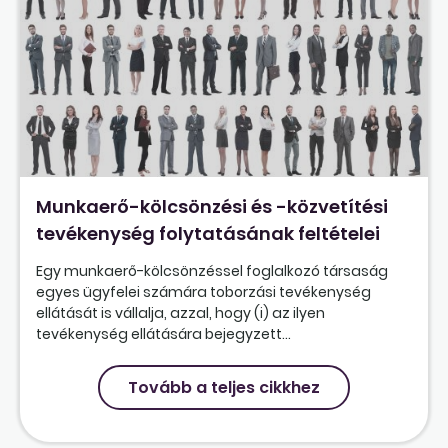
Munkaerő-kölcsönzési és -közvetítési
tevékenység folytatásának feltételei
Egy munkaerő-kölcsönzéssel foglalkozó társaság
egyes ügyfelei számára toborzási tevékenység
ellátását is vállalja, azzal, hogy (i) az ilyen
tevékenység ellátására bejegyzett...
Tovább a teljes cikkhez