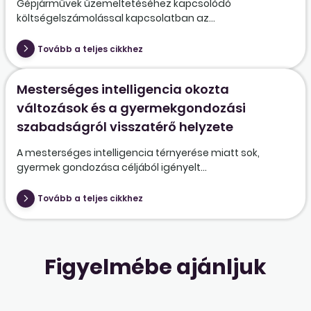
Gépjárművek üzemeltetéséhez kapcsolódó
költségelszámolással kapcsolatban az...
Tovább a teljes cikkhez
Mesterséges intelligencia okozta
változások és a gyermekgondozási
szabadságról visszatérő helyzete
A mesterséges intelligencia térnyerése miatt sok,
gyermek gondozása céljából igényelt...
Tovább a teljes cikkhez
Figyelmébe ajánljuk