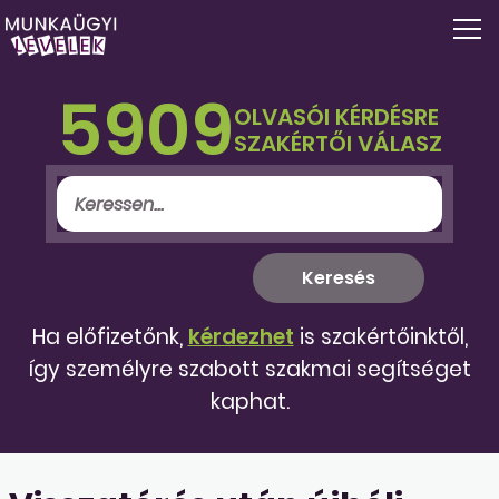
5909
OLVASÓI KÉRDÉSRE
SZAKÉRTŐI VÁLASZ
Ha előfizetőnk,
kérdezhet
is szakértőinktől,
így személyre szabott szakmai segítséget
kaphat.