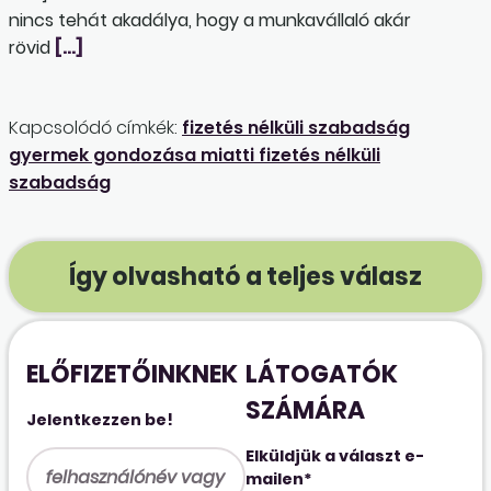
nincs tehát akadálya, hogy a munkavállaló akár
rövid
[…]
Kapcsolódó címkék:
fizetés nélküli szabadság
gyermek gondozása miatti fizetés nélküli
szabadság
Így olvasható a teljes válasz
ELŐFIZETŐINKNEK
LÁTOGATÓK
SZÁMÁRA
Jelentkezzen be!
Elküldjük a választ e-
mailen*