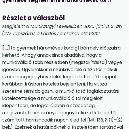
gyermeke még nem érte el a hároméves kort?
Részlet a válaszból
Megjelent a Munkaügyi Levelekben 2025. június 3-án
(277. lapszám), a kérdés sorszáma ott: 5332
[…]
(a gyermek hároméves koráig) bármely időszakra
kérhető. Ahogy annak sincs akadálya, hogy a
munkavállaló több részletben (megszakítással) vegye
igénybe. Ugyanakkor a munkavállaló a fizetés nélküli
szabadság igénybevételét legalább tizenöt nappal
korábban írásban köteles bejelenteni. Ha vissza
szeretne térni dolgozni, a munkáltató foglalkoztatási
kötelezettsége a munkavállaló által megjelölt
időpontban, de legkorábban a szabadság
megszüntetésére irányuló jognyilatkozat közlésétől
számított harmincadik napon éled fel [Mt. 133. § (1)–(2)
bek.]. Ezeknek a határidőknek a tiszteletben tartásával