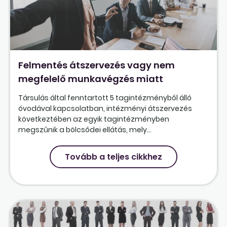
Felmentés átszervezés vagy nem
megfelelő munkavégzés miatt
Társulás által fenntartott 5 tagintézményből álló
óvodával kapcsolatban, intézményi átszervezés
következtében az egyik tagintézményben
megszűnik a bölcsődei ellátás, mely...
Tovább a teljes cikkhez