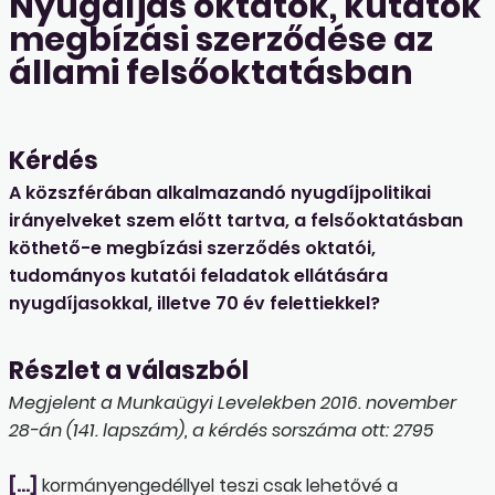
Nyugdíjas oktatók, kutatók
megbízási szerződése az
állami felsőoktatásban
Kérdés
A közszférában alkalmazandó nyugdíjpolitikai
irányelveket szem előtt tartva, a felsőoktatásban
köthető-e megbízási szerződés oktatói,
tudományos kutatói feladatok ellátására
nyugdíjasokkal, illetve 70 év felettiekkel?
Részlet a válaszból
Megjelent a Munkaügyi Levelekben 2016. november
28-án (141. lapszám), a kérdés sorszáma ott: 2795
[…]
kormányengedéllyel teszi csak lehetővé a