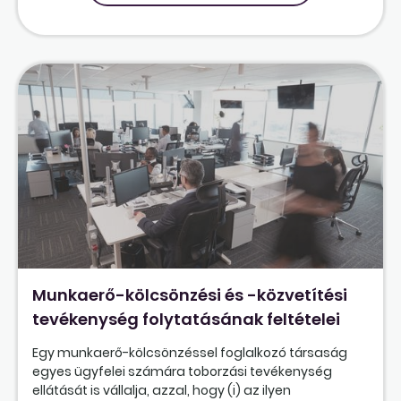
Munkaerő-kölcsönzési és -közvetítési
tevékenység folytatásának feltételei
Egy munkaerő-kölcsönzéssel foglalkozó társaság
egyes ügyfelei számára toborzási tevékenység
ellátását is vállalja, azzal, hogy (i) az ilyen