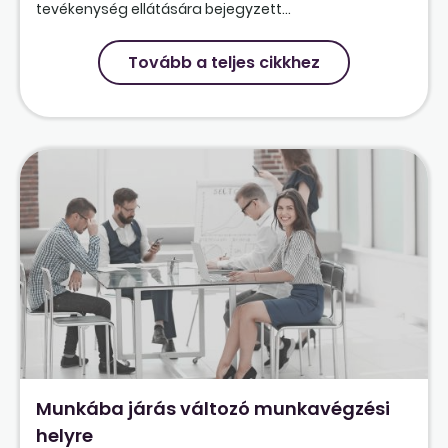
tevékenység ellátására bejegyzett...
Tovább a teljes cikkhez
Munkába járás változó munkavégzési
helyre