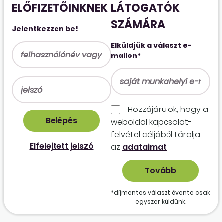
ELŐFIZETŐINKNEK
LÁTOGATÓK
SZÁMÁRA
Jelentkezzen be!
Elküldjük a választ e-
mailen*
Hozzájárulok, hogy a
weboldal kapcso­lat­
felvétel céljából tárolja
Elfelejtett jelszó
az
adataimat
.
*díjmentes választ évente csak
egyszer küldünk.