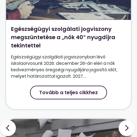
Egészségügyi szolgálati jogviszony
megszüntetése a „nők 40” nyugdíjra
tekintettel
Egészségügyi szolgálati jogviszonyban lévő
iskolaorvosunk 2026. december 26-án eléri a nők
kedvezményes öregségi nyugdíjára jogosító időt,
melyet határozattal igazolt. 2027....
Tovább a teljes cikkhez