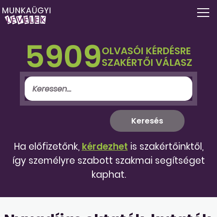
5909
OLVASÓI KÉRDÉSRE
SZAKÉRTŐI VÁLASZ
Ha előfizetőnk,
kérdezhet
is szakértőinktől,
így személyre szabott szakmai segítséget
kaphat.