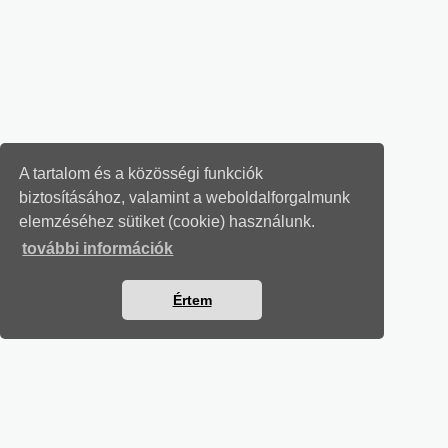
A tartalom és a közösségi funkciók
biztosításához, valamint a weboldalforgalmunk
elemzéséhez sütiket (cookie) használunk.
további információk
Értem