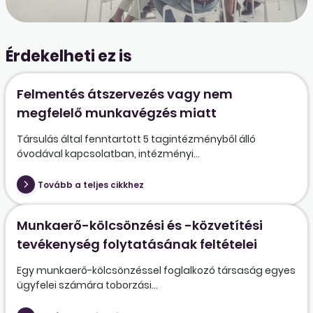
Érdekelheti ez is
Felmentés átszervezés vagy nem
megfelelő munkavégzés miatt
Társulás által fenntartott 5 tagintézményből álló
óvodával kapcsolatban, intézményi...
Tovább a teljes cikkhez
Munkaerő-kölcsönzési és -közvetítési
tevékenység folytatásának feltételei
Egy munkaerő-kölcsönzéssel foglalkozó társaság egyes
ügyfelei számára toborzási...