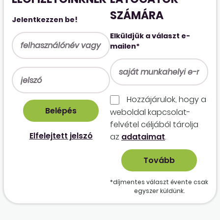
SZÁMÁRA
Jelentkezzen be!
Elküldjük a választ e-
mailen*
Hozzájárulok, hogy a
weboldal kapcso­lat­
felvétel céljából tárolja
Elfelejtett jelszó
az
adataimat
.
*díjmentes választ évente csak
egyszer küldünk.