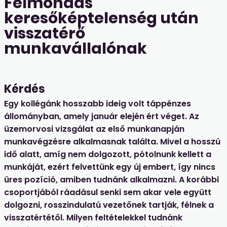
Felmondás
keresőképtelenség után
visszatérő
munkavállalónak
Kérdés
Egy kollégánk hosszabb ideig volt táppénzes
állományban, amely január elején ért véget. Az
üzemorvosi vizsgálat az első munkanapján
munkavégzésre alkalmasnak találta. Mivel a hosszú
idő alatt, amíg nem dolgozott, pótolnunk kellett a
munkáját, ezért felvettünk egy új embert, így nincs
üres pozíció, amiben tudnánk alkalmazni. A korábbi
csoportjából ráadásul senki sem akar vele együtt
dolgozni, rosszindulatú vezetőnek tartják, félnek a
visszatértétől. Milyen feltételekkel tudnánk