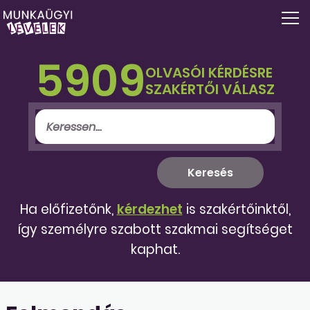
5909
OLVASÓI KÉRDÉSRE
SZAKÉRTŐI VÁLASZ
Ha előfizetőnk,
kérdezhet
is szakértőinktől,
így személyre szabott szakmai segítséget
kaphat.