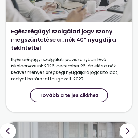
Egészségügyi szolgálati jogviszony
megszüntetése a „nők 40” nyugdíjra
tekintettel
Egészségügyi szolgálati jogviszonyban lévő
iskolaorvosunk 2026. december 26-án eléri a nők
kedvezményes öregségi nyugdíjára jogosító időt,
melyet határozattal igazolt. 2027....
Tovább a teljes cikkhez