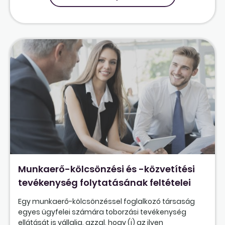
Munkaerő-kölcsönzési és -közvetítési
tevékenység folytatásának feltételei
Egy munkaerő-kölcsönzéssel foglalkozó társaság
egyes ügyfelei számára toborzási tevékenység
ellátását is vállalja, azzal, hogy (i) az ilyen