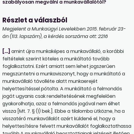
szabályosan megválni a munkavállalótól?
Részlet a válaszból
Megjelent a Munkaügyi Levelekben 2015. február 23-
án (113. lapszám), a kérdés sorszáma ott: 2216
[…]
amint újra munkaképes a munkavállaló, a korábbi
feltételek szerint köteles a munkáltató tovább
foglalkoztatni. Ezért amiatt sem lehet jogszerűen
megszüntetni a munkaviszonyt, hogy a munkáltató a
munkavállaló távolléte alatt munkaerejét
helyettesítéssel pótolta. A munkáltató a felmondás
jogát ugyanis csak rendeltetésének megfelelően
gyakorolhatja, azaz a felmondás jogával nem élhet
vissza [Mt. 7. § (1) bek.]. Ebbe a tilalomba ütközne, ha a
visszatérő munkavállalót azért küldené el, hogy a
helyettesítésre felvett munkavállalót foglalkoztathassa
tovább.A munkavállaló beosztottjainak jelzéseit illetően,