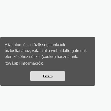
A tartalom és a közösségi funkciók
biztosításához, valamint a weboldalforgalmunk
elemzéséhez sütiket (cookie) használunk.
további információk
Értem