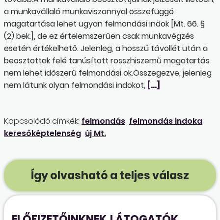
a munkavállaló munkaviszonnyal összefüggő
magatartása lehet ugyan felmondási indok [Mt. 66. §
(2) bek.], de ez értelemszerűen csak munkavégzés
esetén értékelhető. Jelenleg, a hosszú távollét után a
beosztottak felé tanúsított rosszhiszemű magatartás
nem lehet időszerű felmondási ok.Összegezve, jelenleg
nem látunk olyan felmondási indokot,
[…]
Kapcsolódó címkék:
felmondás
felmondás indoka
keresőképtelenség
új Mt.
Így olvasható a teljes válasz
ELŐFIZETŐINKNEK
LÁTOGATÓK