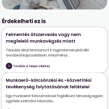
Érdekelheti ez is
Felmentés átszervezés vagy nem
megfelelő munkavégzés miatt
Társulás által fenntartott 5 tagintézményből álló
óvodával kapcsolatban, intézményi...
Tovább a teljes cikkhez
Munkaerő-kölcsönzési és -közvetítési
tevékenység folytatásának feltételei
Egy munkaerő-kölcsönzéssel foglalkozó társaság egyes
ügyfelei számára toborzási...