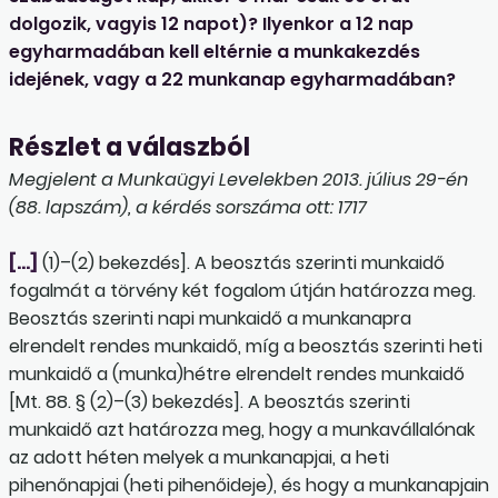
dolgozik, vagyis 12 napot)? Ilyenkor a 12 nap
egyharmadában kell eltérnie a munkakezdés
idejének, vagy a 22 munkanap egyharmadában?
Részlet a válaszból
Megjelent a Munkaügyi Levelekben 2013. július 29-én
(88. lapszám), a kérdés sorszáma ott: 1717
[…]
(1)–(2) bekezdés]. A beosztás szerinti munkaidő
fogalmát a törvény két fogalom útján határozza meg.
Beosztás szerinti napi munkaidő a munkanapra
elrendelt rendes munkaidő, míg a beosztás szerinti heti
munkaidő a (munka)hétre elrendelt rendes munkaidő
[Mt. 88. § (2)–(3) bekezdés]. A beosztás szerinti
munkaidő azt határozza meg, hogy a munkavállalónak
az adott héten melyek a munkanapjai, a heti
pihenőnapjai (heti pihenőideje), és hogy a munkanapjain