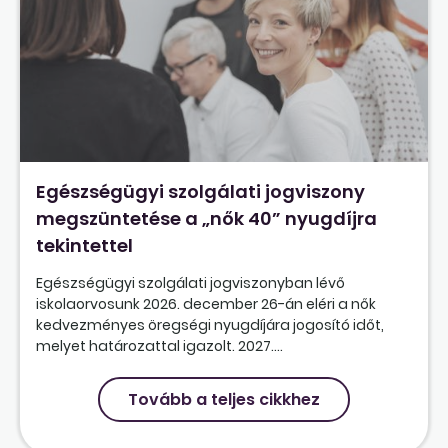
Egészségügyi szolgálati jogviszony
megszüntetése a „nők 40” nyugdíjra
tekintettel
Egészségügyi szolgálati jogviszonyban lévő
iskolaorvosunk 2026. december 26-án eléri a nők
kedvezményes öregségi nyugdíjára jogosító időt,
melyet határozattal igazolt. 2027....
Tovább a teljes cikkhez