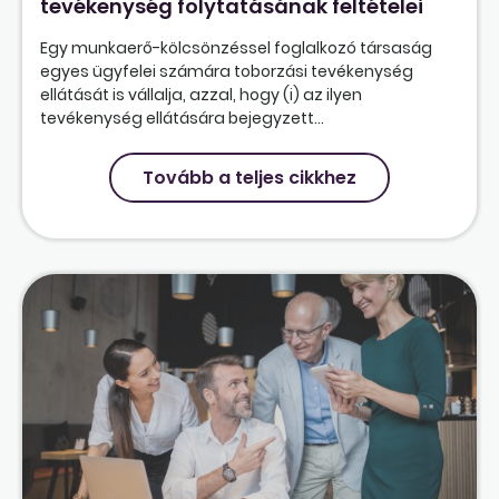
tevékenység folytatásának feltételei
Egy munkaerő-kölcsönzéssel foglalkozó társaság
egyes ügyfelei számára toborzási tevékenység
ellátását is vállalja, azzal, hogy (i) az ilyen
tevékenység ellátására bejegyzett...
Tovább a teljes cikkhez