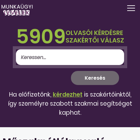
5909
OLVASÓI KÉRDÉSRE
SZAKÉRTŐI VÁLASZ
Ha előfizetőnk,
kérdezhet
is szakértőinktől,
így személyre szabott szakmai segítséget
kaphat.