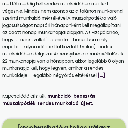
mettől meddig kell rendes munkaidőben munkát
végeznie. Mindez nem azonos az általános munkarend
szerinti munkaidő mértékével.A műszakpótlékra való
jogosultságot naptári hónaponként kell megállapítani,
az adott hónap munkanapjai alapján. Az vizsgálandó,
hogy a munkavállaló az érintett hónapban mely
napokon milyen időponttal kezdett (volna) rendes
munkaidőben dolgozni. Amennyiben a munkavállalónak
22 munkanapja van a hónapban, akkor legalább 8 olyan
munkanapja kell, hogy legyen, amikor a rendes
munkaideje – legalább négyórás eltéréssel
[…]
Kapcsolódó címkék:
munkaidő-beosztás
műszakpótlék
rendes munkaidő
új Mt.
Így olvasható a teljes válasz