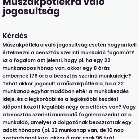
Műszakpótlékra való
jogosultság
Kérdés
Műszakpótlékra való jogosultság esetén hogyan kell
értelmezni a beosztás szerinti munkaidő fogalmát?
Ez a fogalom azt jelenti, hogy pl. ha egy 22
munkanapos hónap van, akkor egy 8 órás
embernek 176 óra a beosztás szerinti munkaideje?
Tehát akkor jogosult a műszakpótlékra, ha a 22
munkanap egyharmadában eltér a munkakezdés
ideje, és a legkorábbi és a legkésőbbi kezdési
időpont között legalább négy óra eltérés van? Vagy
a beosztás szerinti munkaidő fogalma szerint az a
munkaidő, amelyet a dolgozónak beosztottak egy
adott hónapra (pl. 22 munkanap van, de 10 nap
szabadságot kap, akkor ő már csak 96 órát