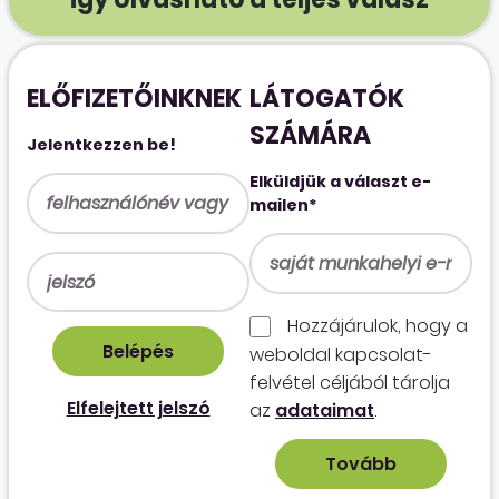
ELŐFIZETŐINKNEK
LÁTOGATÓK
SZÁMÁRA
Jelentkezzen be!
Elküldjük a választ e-
mailen*
Hozzájárulok, hogy a
weboldal kapcso­lat­
felvétel céljából tárolja
Elfelejtett jelszó
az
adataimat
.