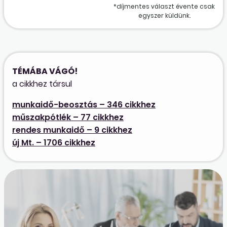
*díjmentes választ évente csak
egyszer küldünk.
TÉMÁBA VÁGÓ!
a cikkhez társul
munkaidő-beosztás – 346 cikkhez
műszakpótlék – 77 cikkhez
rendes munkaidő – 9 cikkhez
új Mt. – 1706 cikkhez