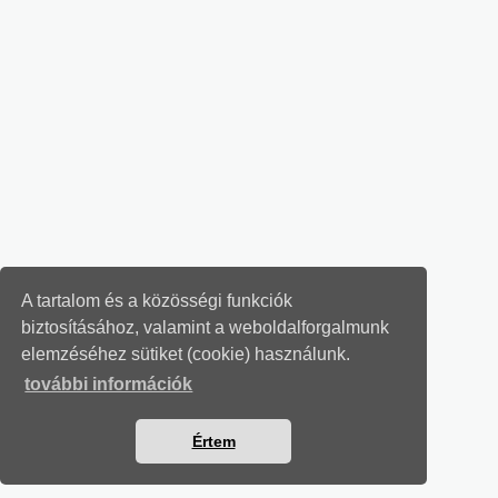
A tartalom és a közösségi funkciók
biztosításához, valamint a weboldalforgalmunk
elemzéséhez sütiket (cookie) használunk.
további információk
Értem