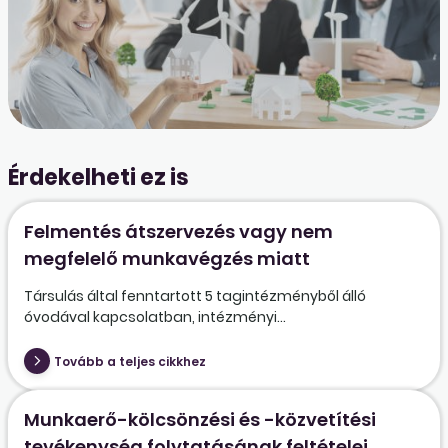
Érdekelheti ez is
Felmentés átszervezés vagy nem
megfelelő munkavégzés miatt
Társulás által fenntartott 5 tagintézményből álló
óvodával kapcsolatban, intézményi...
Tovább a teljes cikkhez
Munkaerő-kölcsönzési és -közvetítési
tevékenység folytatásának feltételei