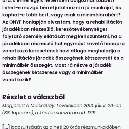
óra, s ennél egyik héten sem dolgozhat többet?
Lehet-e mozgó bérrel jutalmazni a jó munkáját, és
kaphat-e több bért, vagy csak a minimálórabért?
Az ONYF honlapján olvastam, hogy a rehabilitációs
járadékban részesülő, keresőtevékenységet
folytató személy ellátását meg kell szüntetni, ha a
járadékban részesülő hat egymást követő hónapra
vonatkozó keresetének havi átlaga meghaladja a
rehabilitációs járadék összegének kétszeresét és a
minimálbér összegét. Most rá nézve a járadék
összegének kétszerese vagy a minimálbér
vonatkozik?
Részlet a válaszból
Megjelent a Munkaügyi Levelekben 2013. július 29-én
(88. lapszám), a kérdés sorszáma ott: 1715
[…]
jogosultságát az a heti 20 órás részmunkaidőben