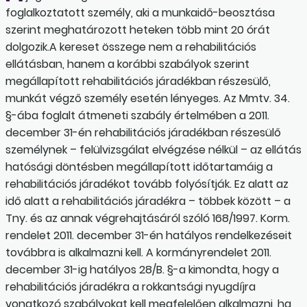
foglalkoztatott személy, aki a munkaidő-beosztása
szerint meghatározott heteken több mint 20 órát
dolgozik.A kereset összege nem a rehabilitációs
ellátásban, hanem a korábbi szabályok szerint
megállapított rehabilitációs járadékban részesülő,
munkát végző személy esetén lényeges. Az Mmtv. 34.
§-ába foglalt átmeneti szabály értelmében a 2011.
december 31-én rehabilitációs járadékban részesülő
személynek – felülvizsgálat elvégzése nélkül – az ellátás
hatósági döntésben megállapított időtartamáig a
rehabilitációs járadékot tovább folyósítják. Ez alatt az
idő alatt a rehabilitációs járadékra – többek között – a
Tny. és az annak végrehajtásáról szóló 168/1997. Korm.
rendelet 2011. de­cember 31-én hatályos rendelkezéseit
továbbra is alkalmazni kell. A kormányrendelet 2011.
december 31-ig hatályos 28/B. §-a kimondta, hogy a
rehabilitációs járadékra a rokkantsági nyugdíjra
vonatkozó szabályokat kell megfelelően alkalmazni, ha