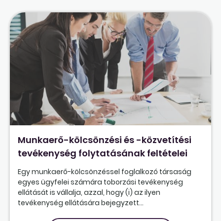
Munkaerő-kölcsönzési és -közvetítési
tevékenység folytatásának feltételei
Egy munkaerő-kölcsönzéssel foglalkozó társaság
egyes ügyfelei számára toborzási tevékenység
ellátását is vállalja, azzal, hogy (i) az ilyen
tevékenység ellátására bejegyzett...