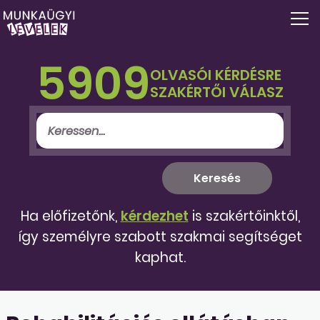
5909
OLVASÓI KÉRDÉSRE
SZAKÉRTŐI VÁLASZ
Ha előfizetőnk,
kérdezhet
is szakértőinktől,
így személyre szabott szakmai segítséget
kaphat.