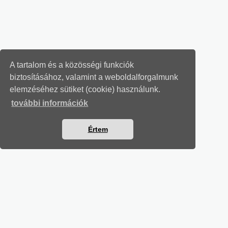
A tartalom és a közösségi funkciók
biztosításához, valamint a weboldalforgalmunk
elemzéséhez sütiket (cookie) használunk.
további információk
Értem