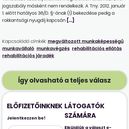
jogszabály másként nem rendelkezik. A Tny. 2012. január
1. előtt hatályos 36/D. §-ának (1) bekezdése pedig a
rokkantsági nyugdíj kapcsán
[…]
Kapcsolódó címkék:
megváltozott munkaképességű
munkavállaló
munkavégzés
rehabilitációs ellátás
rehabilitációs járadék
Így olvasható a teljes válasz
ELŐFIZETŐINKNEK
LÁTOGATÓK
SZÁMÁRA
Jelentkezzen be!
Elküldjük a választ e-