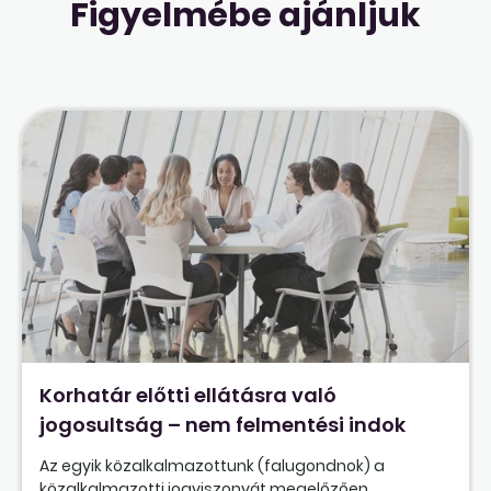
Figyelmébe ajánljuk
Korhatár előtti ellátásra való
jogosultság – nem felmentési indok
Az egyik közalkalmazottunk (falugondnok) a
közalkalmazotti jogviszonyát megelőzően