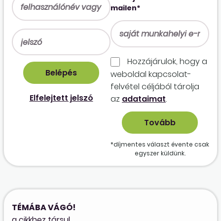
mailen*
Hozzájárulok, hogy a
weboldal kapcso­lat­
felvétel céljából tárolja
Elfelejtett jelszó
az
adataimat
.
*díjmentes választ évente csak
egyszer küldünk.
TÉMÁBA VÁGÓ!
a cikkhez társul