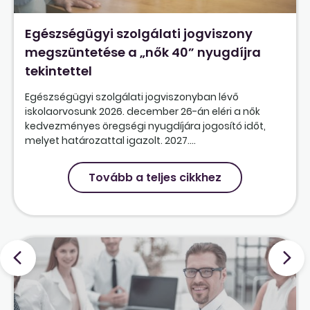
Egészségügyi szolgálati jogviszony
megszüntetése a „nők 40” nyugdíjra
tekintettel
Egészségügyi szolgálati jogviszonyban lévő
iskolaorvosunk 2026. december 26-án eléri a nők
kedvezményes öregségi nyugdíjára jogosító időt,
melyet határozattal igazolt. 2027....
Tovább a teljes cikkhez