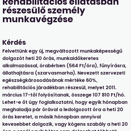
Rehabilitációs ellátásban
részesülő személy
munkavégzése
Kérdés
Felvettünk egy új, megváltozott munkaképességű
dolgozót heti 20 órás, munkaidőkeretes
alkalmazással, órabérben (564 Ft/óra), fűnyírásra,
állathajtásra (szarvasmarha). Nevezett szervezeti
egészségkárosodásának mértéke 60%,
rehabilitációs járadékban részesül, melyet 2011.
március 17-től folyósítanak, összege 107 810 Ft/hó.
Lehet-e őt úgy foglalkoztatni, hogy egyik hónapban
meghaladja pár órával a ledolgozott óra a heti 20
órás keretet, a másik hónapban annyival
kevesebbet dolgozik, vagy kógens szabály a heti 20