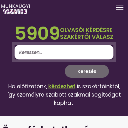
5909
OLVASÓI KÉRDÉSRE
SZAKÉRTŐI VÁLASZ
Ha előfizetőnk,
kérdezhet
is szakértőinktől,
így személyre szabott szakmai segítséget
kaphat.