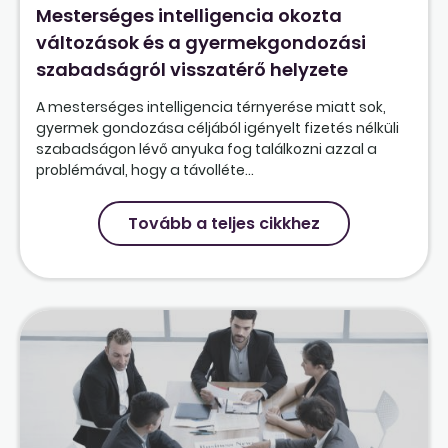
Mesterséges intelligencia okozta
változások és a gyermekgondozási
szabadságról visszatérő helyzete
A mesterséges intelligencia térnyerése miatt sok,
gyermek gondozása céljából igényelt fizetés nélküli
szabadságon lévő anyuka fog találkozni azzal a
problémával, hogy a távolléte...
Tovább a teljes cikkhez