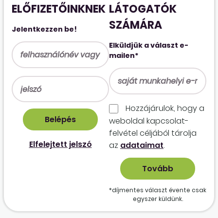
ELŐFIZETŐINKNEK
LÁTOGATÓK
SZÁMÁRA
Jelentkezzen be!
Elküldjük a választ e-
mailen*
Hozzájárulok, hogy a
weboldal kapcso­lat­
felvétel céljából tárolja
Elfelejtett jelszó
az
adataimat
.
*díjmentes választ évente csak
egyszer küldünk.