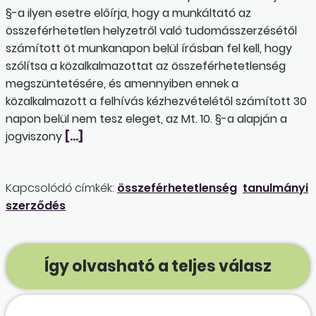
§-a ilyen esetre előírja, hogy a munkáltató az
összeférhetetlen helyzetről való tudomásszerzésétől
számított öt munkanapon belül írásban fel kell, hogy
szólítsa a közalkalmazottat az összeférhetetlenség
megszüntetésére, és amennyiben ennek a
közalkalmazott a felhívás kézhezvételétől számított 30
napon belül nem tesz eleget, az Mt. 10. §-a alapján a
jogviszony
[…]
Kapcsolódó címkék:
összeférhetetlenség
tanulmányi
szerződés
Így olvasható a teljes válasz