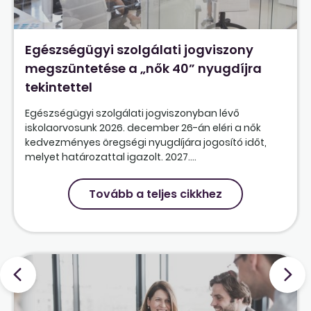
Egészségügyi szolgálati jogviszony
megszüntetése a „nők 40” nyugdíjra
tekintettel
Egészségügyi szolgálati jogviszonyban lévő
iskolaorvosunk 2026. december 26-án eléri a nők
kedvezményes öregségi nyugdíjára jogosító időt,
melyet határozattal igazolt. 2027....
Tovább a teljes cikkhez