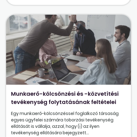
Munkaerő-kölcsönzési és -közvetítési
tevékenység folytatásának feltételei
Egy munkaerő-kölcsönzéssel foglalkozó társaság
egyes ügyfelei számára toborzási tevékenység
ellátását is vállalja, azzal, hogy (i) az ilyen
tevékenység ellátására bejegyzett...