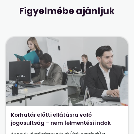
Figyelmébe ajánljuk
Korhatár előtti ellátásra való
jogosultság – nem felmentési indok
Az egyik közalkalmazottunk (falugondnok) a