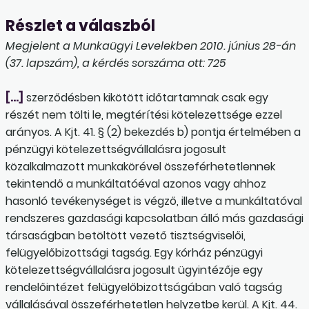
Részlet a válaszból
Megjelent a Munkaügyi Levelekben 2010. június 28-án
(37. lapszám), a kérdés sorszáma ott: 725
[…]
szerződésben kikötött időtartamnak csak egy
részét nem tölti le, megtérítési kötelezettsége ezzel
arányos. A Kjt. 41. § (2) bekezdés b) pontja értelmében a
pénzügyi kötelezettségvállalásra jogosult
közalkalmazott munkakörével összeférhetetlennek
tekintendő a munkáltatóéval azonos vagy ahhoz
hasonló tevékenységet is végző, illetve a munkáltatóval
rendszeres gazdasági kapcsolatban álló más gazdasági
társaságban betöltött vezető tisztségviselői,
felügyelőbizottsági tagság. Egy kórház pénzügyi
kötelezettségvállalásra jogosult ügyintézője egy
rendelőintézet felügyelőbizottságában való tagság
vállalásával összeférhetetlen helyzetbe kerül. A Kjt. 44.