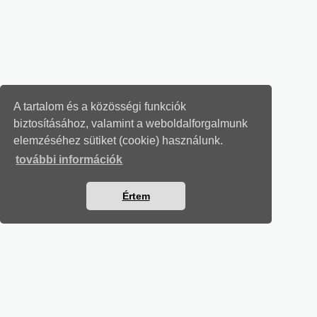
A tartalom és a közösségi funkciók
biztosításához, valamint a weboldalforgalmunk
elemzéséhez sütiket (cookie) használunk.
további információk
Értem