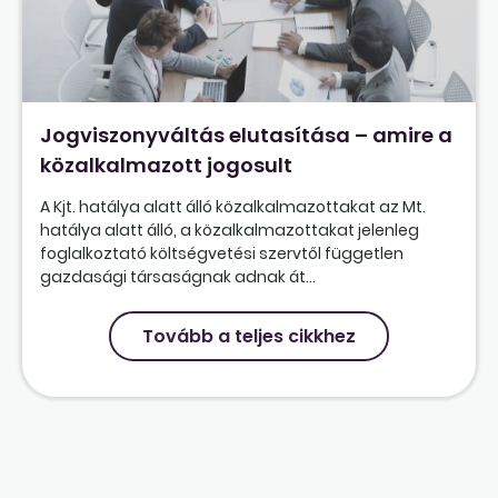
Jogviszonyváltás elutasítása – amire a
közalkalmazott jogosult
A Kjt. hatálya alatt álló közalkalmazottakat az Mt.
hatálya alatt álló, a közalkalmazottakat jelenleg
foglalkoztató költségvetési szervtől független
gazdasági társaságnak adnak át...
Tovább a teljes cikkhez