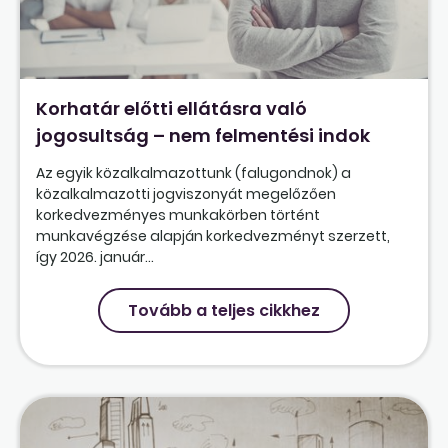
Korhatár előtti ellátásra való
jogosultság – nem felmentési indok
Az egyik közalkalmazottunk (falugondnok) a
közalkalmazotti jogviszonyát megelőzően
korkedvezményes munkakörben történt
munkavégzése alapján korkedvezményt szerzett,
így 2026. január...
Tovább a teljes cikkhez