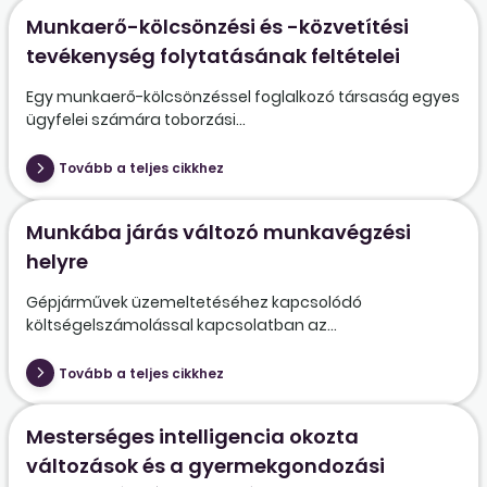
Munkaerő-kölcsönzési és -közvetítési
tevékenység folytatásának feltételei
Egy munkaerő-kölcsönzéssel foglalkozó társaság egyes
ügyfelei számára toborzási...
Tovább a teljes cikkhez
Munkába járás változó munkavégzési
helyre
Gépjárművek üzemeltetéséhez kapcsolódó
költségelszámolással kapcsolatban az...
Tovább a teljes cikkhez
Mesterséges intelligencia okozta
változások és a gyermekgondozási