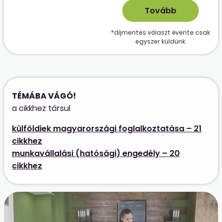
*díjmentes választ évente csak
egyszer küldünk.
TÉMÁBA VÁGÓ!
a cikkhez társul
külföldiek magyarországi foglalkoztatása – 21
cikkhez
munkavállalási (hatósági) engedély – 20
cikkhez