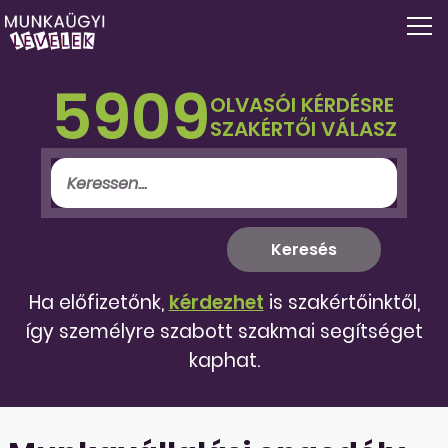
5909
OLVASÓI KÉRDÉSRE
SZAKÉRTŐI VÁLASZ
Ha előfizetőnk,
kérdezhet
is szakértőinktől,
így személyre szabott szakmai segítséget
kaphat.