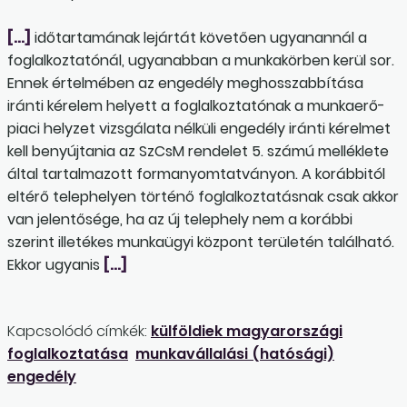
[…]
időtartamának lejártát követően ugyanannál a
foglalkoztatónál, ugyanabban a munkakörben kerül sor.
Ennek értelmében az engedély meghosszabbítása
iránti kérelem helyett a foglalkoztatónak a munkaerő-
piaci helyzet vizsgálata nélküli engedély iránti kérelmet
kell benyújtania az SzCsM rendelet 5. számú melléklete
által tartalmazott formanyomtatványon. A korábbitól
eltérő telephelyen történő foglalkoztatásnak csak akkor
van jelentősége, ha az új telephely nem a korábbi
szerint illetékes munkaügyi központ területén található.
Ekkor ugyanis
[…]
Kapcsolódó címkék:
külföldiek magyarországi
foglalkoztatása
munkavállalási (hatósági)
engedély