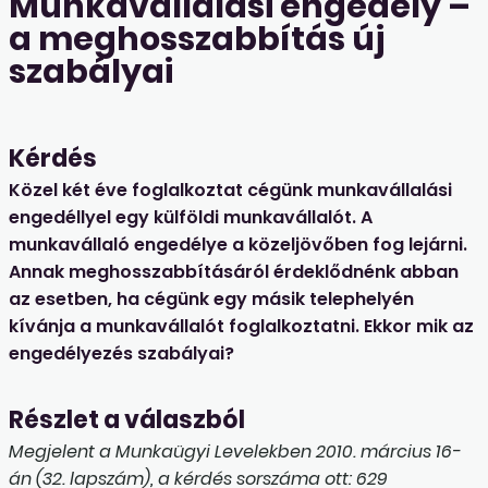
Munkavállalási engedély –
a meghosszabbítás új
szabályai
Kérdés
Közel két éve foglalkoztat cégünk munkavállalási
engedéllyel egy külföldi munkavállalót. A
munkavállaló engedélye a közeljövőben fog lejárni.
Annak meghosszabbításáról érdeklődnénk abban
az esetben, ha cégünk egy másik telephelyén
kívánja a munkavállalót foglalkoztatni. Ekkor mik az
engedélyezés szabályai?
Részlet a válaszból
Megjelent a Munkaügyi Levelekben 2010. március 16-
án (32. lapszám), a kérdés sorszáma ott: 629