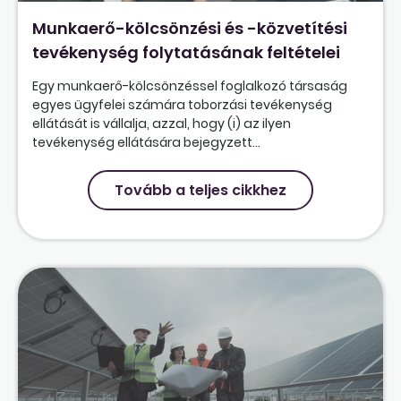
Munkaerő-kölcsönzési és -közvetítési
tevékenység folytatásának feltételei
Egy munkaerő-kölcsönzéssel foglalkozó társaság
egyes ügyfelei számára toborzási tevékenység
ellátását is vállalja, azzal, hogy (i) az ilyen
tevékenység ellátására bejegyzett...
Tovább a teljes cikkhez