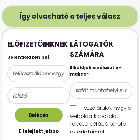
Így olvasható a teljes válasz
ELŐFIZETŐINKNEK
LÁTOGATÓK
SZÁMÁRA
Jelentkezzen be!
Elküldjük a választ e-
mailen*
Hozzájárulok, hogy a
weboldal kapcso­lat­
felvétel céljából tárolja
Elfelejtett jelszó
az
adataimat
.