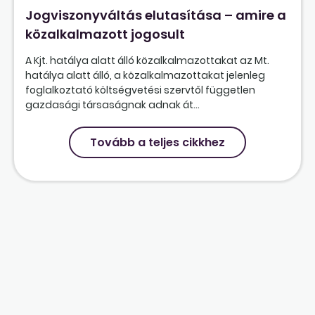
Jogviszonyváltás elutasítása – amire a
közalkalmazott jogosult
A Kjt. hatálya alatt álló közalkalmazottakat az Mt.
hatálya alatt álló, a közalkalmazottakat jelenleg
foglalkoztató költségvetési szervtől független
gazdasági társaságnak adnak át...
Tovább a teljes cikkhez