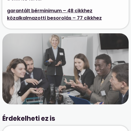
garantált bérminimum – 48 cikkhez
közalkalmazotti besorolás – 77 cikkhez
Érdekelheti ez is