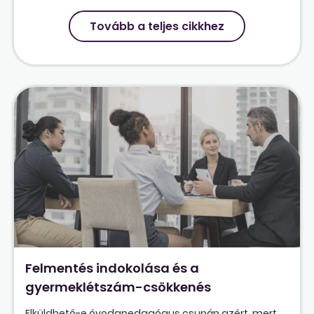
Tovább a teljes cikkhez
Felmentés indokolása és a
gyermeklétszám-csökkenés
Elküldhető-e óvodapedagógus csupán azért, mert