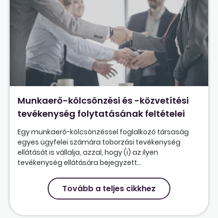
Munkaerő-kölcsönzési és -közvetítési
tevékenység folytatásának feltételei
Egy munkaerő-kölcsönzéssel foglalkozó társaság
egyes ügyfelei számára toborzási tevékenység
ellátását is vállalja, azzal, hogy (i) az ilyen
tevékenység ellátására bejegyzett...
Tovább a teljes cikkhez