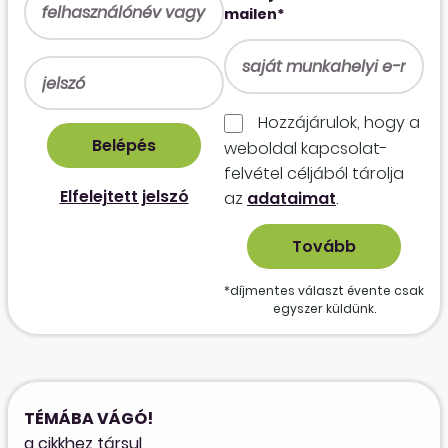
mailen*
Hozzájárulok, hogy a
weboldal kapcso­lat­
felvétel céljából tárolja
Elfelejtett jelszó
az
adataimat
.
*díjmentes választ évente csak
egyszer küldünk.
TÉMÁBA VÁGÓ!
a cikkhez társul