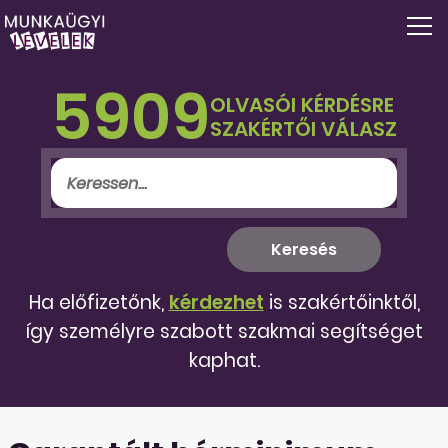
5909
OLVASÓI KÉRDÉSRE
SZAKÉRTŐI VÁLASZ
Ha előfizetőnk,
kérdezhet
is szakértőinktől,
így személyre szabott szakmai segítséget
kaphat.