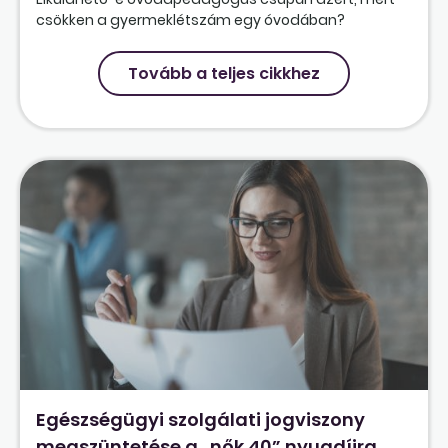
csökken a gyermeklétszám egy óvodában?
Tovább a teljes cikkhez
Egészségügyi szolgálati jogviszony
megszüntetése a „nők 40” nyugdíjra