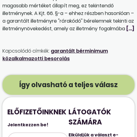
magasabb mértéket állapít meg, ez tekintendő
illetménynek. A Kjt. 66. §-a – ehhez részben hasonlóan –
a garantált illetményre "rárakódó" bérelemnek tekinti az
illetménynövekedést, amely az illetmény fogalmába
[…]
Kapcsolódó címkék:
garantált bérminimum
közalkalmazotti besorolás
Így olvasható a teljes válasz
ELŐFIZETŐINKNEK
LÁTOGATÓK
SZÁMÁRA
Jelentkezzen be!
Elküldjük a választ e-