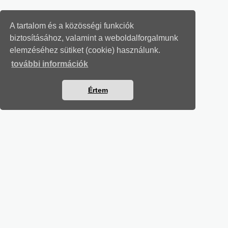
A tartalom és a közösségi funkciók
biztosításához, valamint a weboldalforgalmunk
elemzéséhez sütiket (cookie) használunk.
további információk
Értem
MUNKAÜGYI LEVELEK