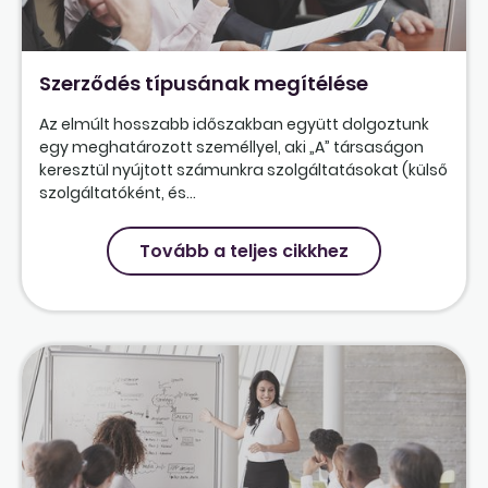
Szerződés típusának megítélése
Az elmúlt hosszabb időszakban együtt dolgoztunk
egy meghatározott személlyel, aki „A” társaságon
keresztül nyújtott számunkra szolgáltatásokat (külső
szolgáltatóként, és...
Tovább a teljes cikkhez