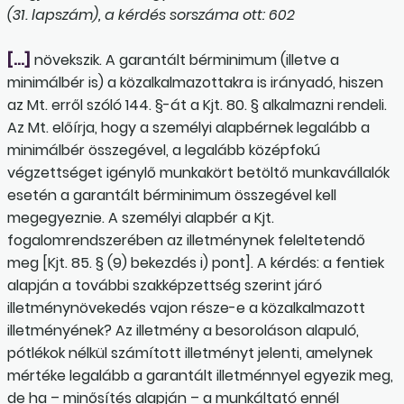
(31. lapszám), a kérdés sorszáma ott: 602
[…]
növekszik. A garantált bérminimum (illetve a
minimálbér is) a közalkalmazottakra is irányadó, hiszen
az Mt. erről szóló 144. §-át a Kjt. 80. § alkalmazni rendeli.
Az Mt. előírja, hogy a személyi alapbérnek legalább a
minimálbér összegével, a legalább középfokú
végzettséget igénylő munkakört betöltő munkavállalók
esetén a garantált bérminimum összegével kell
megegyeznie. A személyi alapbér a Kjt.
fogalomrendszerében az illetménynek feleltetendő
meg [Kjt. 85. § (9) bekezdés i) pont]. A kérdés: a fentiek
alapján a további szakképzettség szerint járó
illetménynövekedés vajon része-e a közalkalmazott
illetményének? Az illetmény a besoroláson alapuló,
pótlékok nélkül számított illetményt jelenti, amelynek
mértéke legalább a garantált illetménnyel egyezik meg,
de ha – minősítés alapján – a munkáltató ennél