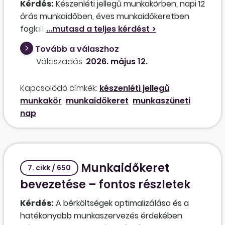
Kérdés:
Készenléti jellegű munkakörben, napi 12
órás munkaidőben, éves munkaidőkeretben
foglalkoztatott, beosztás alapján 24 órás
szolgálatban teljesítő fegyveres biztonsági őr
Tovább a válaszhoz
esetében, ha munkaszüneti napon nincs
Válaszadás:
2026. május 12.
beosztva munkavégzésre, a napi 12 órát a
munkaidőkeretben teljesített óraként
Kapcsolódó címkék:
készenléti jellegű
figyelembe kell-e venni?
munkakör
munkaidőkeret
munkaszüneti
nap
Munkaidőkeret
7. cikk / 650
bevezetése – fontos részletek
Kérdés:
A bérköltségek optimalizálása és a
hatékonyabb munkaszervezés érdekében