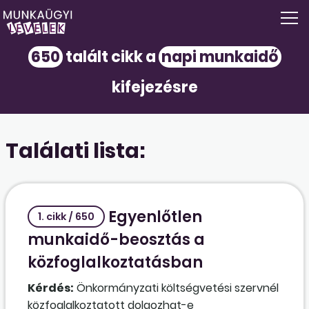
650
talált cikk a
napi munkaidő
kifejezésre
Találati lista:
Egyenlőtlen
1. cikk / 650
munkaidő-beosztás a
közfoglalkoztatásban
Kérdés:
Önkormányzati költségvetési szervnél
közfoglalkoztatott dolgozhat-e