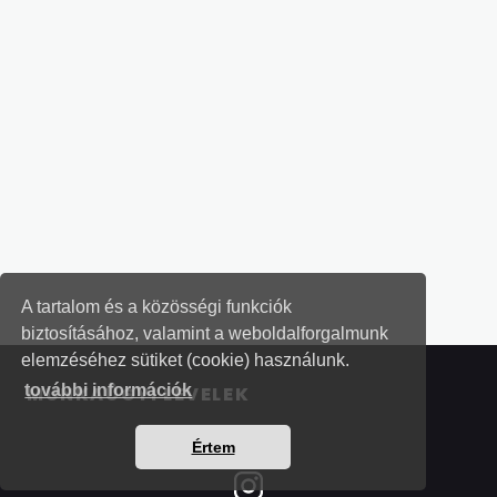
A tartalom és a közösségi funkciók
biztosításához, valamint a weboldalforgalmunk
elemzéséhez sütiket (cookie) használunk.
további információk
MUNKAÜGYI LEVELEK
Értem