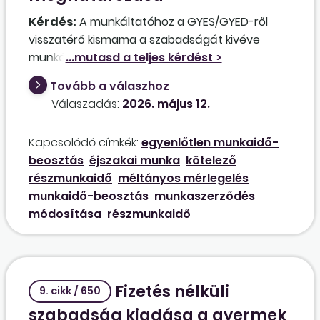
Kérdés:
A munkáltatóhoz a GYES/GYED-ről
visszatérő kismama a szabadságát kivéve
munkába szeretne állni. A munkavállaló az Mt.
61. §-ának (3) bekezdése alapján kérte a
Tovább a válaszhoz
munkáltatót, hogy a munkaszerződést az
Válaszadás:
2026. május 12.
általános teljes napi munkaidő felének
megfelelő tartamú részmunkaidőre módosítsa.
Kapcsolódó címkék:
egyenlőtlen munkaidő-
A munkáltató működése több műszakos, a
beosztás
éjszakai munka
kötelező
munkanap 05.45-kor kezdődik. A munkáltatót
részmunkaidő
méltányos mérlegelés
szerződéskötési kötelezettség terheli a fenti
munkaidő-beosztás
munkaszerződés
szabály alapján, ám a munkavállaló
módosítása
részmunkaidő
munkaidejének beosztási joga a munkáltatónál
van. A munkáltató beoszthatja-e a
munkavállalót 05.45-ös kezdettel
munkavégzésre? Ha a munkavállaló így nem
Fizetés nélküli
tudja a gyermekét bölcsődében, óvodában
9. cikk / 650
elhelyezni a korai munkakezdési időpont miatt,
szabadság kiadása a gyermek