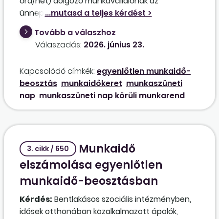
óra/hét) dolgozó munkavállalónak az
ünnepnapot is magában foglaló hét során az
ünnepnapok számával kevesebbet kell
Tovább a válaszhoz
dolgoznia, akkor hatnapos munkahét esetén
Válaszadás:
2026. június 23.
(áthelyezett munkanap miatt) pedig ugyanúgy
több időre kell beosztani munkavégzésre?
Kapcsolódó címkék:
egyenlőtlen munkaidő-
Ünnepnap esetén a havi beosztható
beosztás
munkaidőkeret
munkaszüneti
óraszámot csökkentjük a hétköznapi
nap
munkaszüneti nap körüli munkarend
munkaszüneti napra eső napi munkaidővel. Ha
hatnapos a hét, akkor egy nappal növelni kell?
Munkaidő
3. cikk / 650
elszámolása egyenlőtlen
munkaidő-beosztásban
Kérdés:
Bentlakásos szociális intézményben,
idősek otthonában közalkalmazott ápolók,