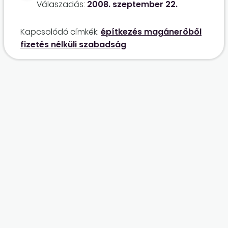
Válaszadás:
2008. szeptember 22.
megegyezni?
megtudni, hogy köteles-e elengedni a
munkáltatóm 3-3 hónapra, és ennek milyen
Kapcsolódó címkék:
építkezés magánerőből
feltételei vannak.
fizetés nélküli szabadság