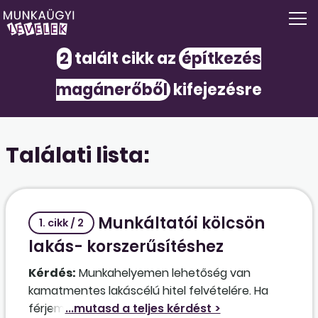
2
talált cikk az
építkezés
magánerőből
kifejezésre
Találati lista:
Munkáltatói kölcsön
1. cikk / 2
lakás- korszerűsítéshez
Kérdés:
Munkahelyemen lehetőség van
kamatmentes lakáscélú hitel felvételére. Ha
férjemnek már van egy lakása, a közös lakásunk