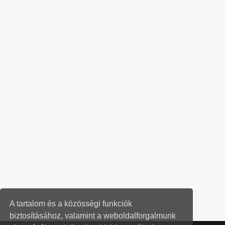
A tartalom és a közösségi funkciók
biztosításához, valamint a weboldalforgalmunk