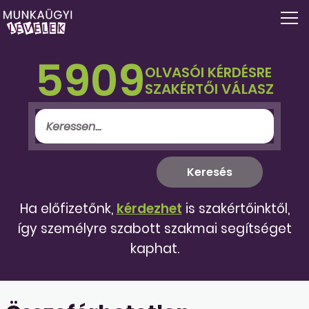
5909
OLVASÓI KÉRDÉSRE
SZAKÉRTŐI VÁLASZ
Ha előfizetőnk,
kérdezhet
is szakértőinktől,
így személyre szabott szakmai segítséget
kaphat.