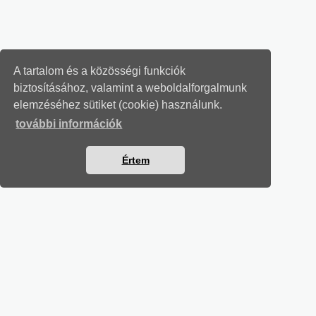
A tartalom és a közösségi funkciók
biztosításához, valamint a weboldalforgalmunk
elemzéséhez sütiket (cookie) használunk.
további információk
Értem
MUNKAÜGYI LEVELEK