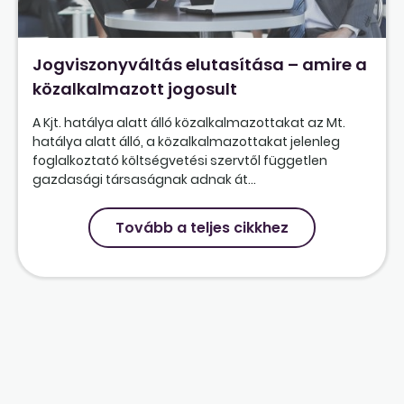
Jogviszonyváltás elutasítása – amire a
közalkalmazott jogosult
A Kjt. hatálya alatt álló közalkalmazottakat az Mt.
hatálya alatt álló, a közalkalmazottakat jelenleg
foglalkoztató költségvetési szervtől független
gazdasági társaságnak adnak át...
Tovább a teljes cikkhez