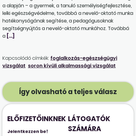
a alapján – a gyermek, a tanuló személyiségfejlesztése,
lelki egészségvédelme, továbbá a nevelő-oktató munka
hatékonyságának segítése, a pedagógusoknak
segítségnyújtás a nevelő-oktató munkához. Továbbá
a
[…]
Kapcsolódó címkék:
foglalkozás-egészségügyi
vizsgálat
soron kívüli alkalmassági vizsgálat
Így olvasható a teljes válasz
ELŐFIZETŐINKNEK
LÁTOGATÓK
SZÁMÁRA
Jelentkezzen be!