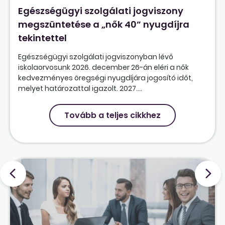
Egészségügyi szolgálati jogviszony
megszüntetése a „nők 40” nyugdíjra
tekintettel
Egészségügyi szolgálati jogviszonyban lévő
iskolaorvosunk 2026. december 26-án eléri a nők
kedvezményes öregségi nyugdíjára jogosító időt,
melyet határozattal igazolt. 2027....
Tovább a teljes cikkhez