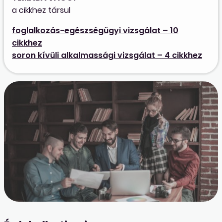
a cikkhez társul
foglalkozás-egészségügyi vizsgálat – 10
cikkhez
soron kívüli alkalmassági vizsgálat – 4 cikkhez