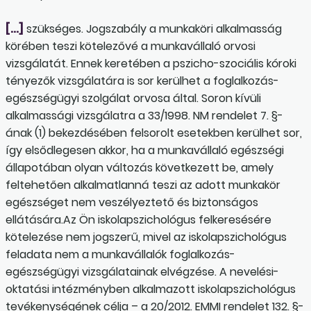
[…]
szükséges. Jogszabály a munkaköri alkalmasság
körében teszi kötelezővé a munkavállaló orvosi
vizsgálatát. Ennek keretében a pszicho-szociális kóroki
tényezők vizsgálatára is sor kerülhet a foglalkozás-
egészségügyi szolgálat orvosa által. Soron kívüli
alkalmassági vizsgálatra a 33/1998. NM rendelet 7. §-
ának (1) bekezdésében felsorolt esetekben kerülhet sor,
így elsődlegesen akkor, ha a munkavállaló egészségi
állapotában olyan változás következett be, amely
feltehetően alkalmatlanná teszi az adott munkakör
egészséget nem veszélyeztető és biztonságos
ellátására.Az Ön iskolapszichológus felkeresésére
kötelezése nem jogszerű, mivel az iskolapszichológus
feladata nem a munkavállalók foglalkozás-
egészségügyi vizsgálatainak elvégzése. A nevelési-
oktatási intézményben alkalmazott iskolapszichológus
tevékenységének célja – a 20/2012. EMMI rendelet 132. §-