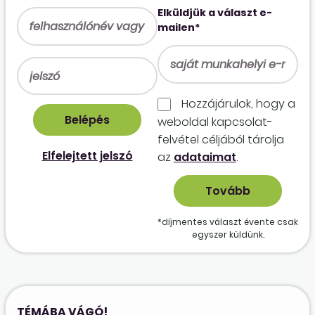
Elküldjük a választ e-
mailen*
Hozzájárulok, hogy a
weboldal kapcso­lat­
felvétel céljából tárolja
Elfelejtett jelszó
az
adataimat
.
*díjmentes választ évente csak
egyszer küldünk.
TÉMÁBA VÁGÓ!