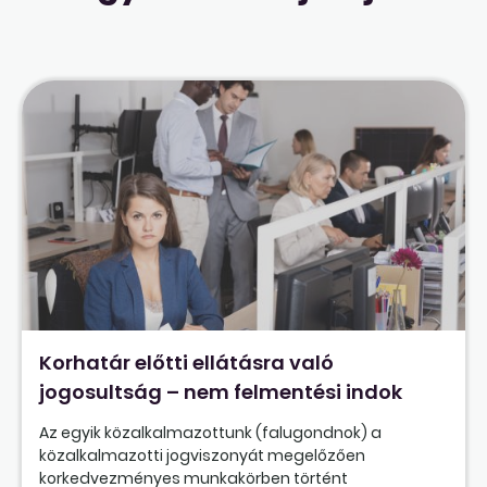
Korhatár előtti ellátásra való
jogosultság – nem felmentési indok
Az egyik közalkalmazottunk (falugondnok) a
közalkalmazotti jogviszonyát megelőzően
korkedvezményes munkakörben történt