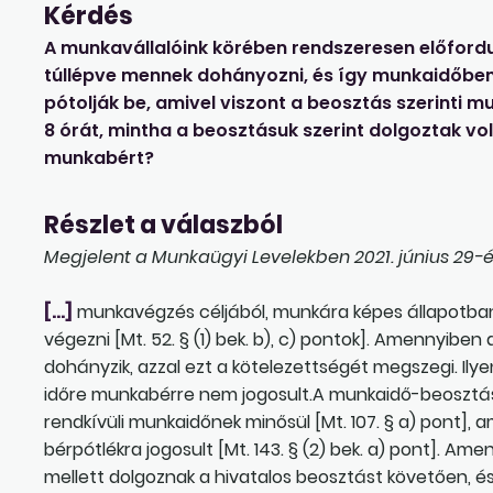
Kérdés
A munkavállalóink körében rendszeresen előfordu
túllépve mennek dohányozni, és így munkaidőben
pótolják be, amivel viszont a beosztás szerinti
8 órát, mintha a beosztásuk szerint dolgoztak vol
munkabért?
Részlet a válaszból
Megjelent a Munkaügyi Levelekben 2021. június 29-én
[…]
munkavégzés céljából, munkára képes állapotban 
végezni [Mt. 52. § (1) bek. b), c) pontok]. Amennyibe
dohányzik, azzal ezt a kötelezettségét megszegi. Ilye
időre munkabérre nem jogosult.A munkaidő-beosztás
rendkívüli munkaidőnek minősül [Mt. 107. § a) pont]
bérpótlékra jogosult [Mt. 143. § (2) bek. a) pont]. 
mellett dolgoznak a hivatalos beosztást követően, é