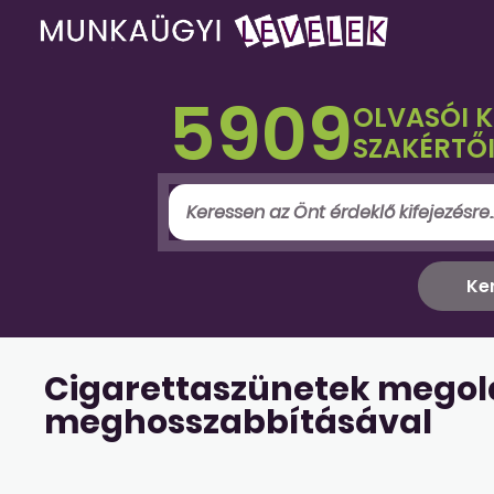
5909
OLVASÓI 
SZAKÉRTŐI
Cigarettaszünetek megol
meghosszabbításával