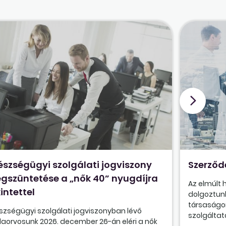
észségügyi szolgálati jogviszony
Szerződ
gszüntetése a „nők 40” nyugdíjra
Az elmúlt
intettel
dolgoztunk
társaságon
szségügyi szolgálati jogviszonyban lévő
szolgáltatá
olaorvosunk 2026. december 26-án eléri a nők