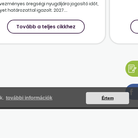
vezményes öregségi nyugdíjára jogosító időt,
et határozattal igazolt. 2027....
Tovább a teljes cikkhez
nk.
további információk
Értem
mjegyzék
Magunkról
Impresszum
Kapcsolat
yilatkozat