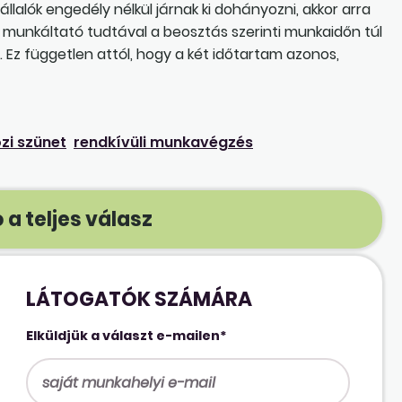
lalók engedély nélkül járnak ki dohányozni, akkor arra
 a munkáltató tudtával a beosztás szerinti munkaidőn túl
. Ez független attól, hogy a két időtartam azonos,
i szünet
rendkívüli munkavégzés
 a teljes válasz
LÁTOGATÓK SZÁMÁRA
Elküldjük a választ e-mailen*