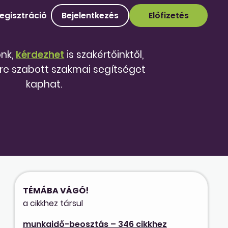
egisztráció
Bejelentkezés
Előfizetés
őnk,
kérdezhet
is szakértőinktől,
re szabott szakmai segítséget
kaphat.
TÉMÁBA VÁGÓ!
a cikkhez társul
munkaidő-beosztás – 346 cikkhez