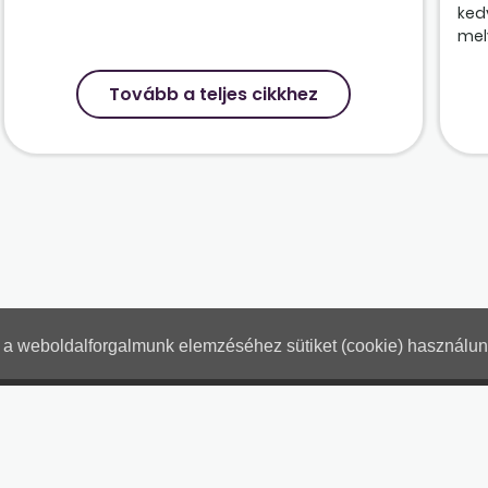
ked
mely
Tovább a teljes cikkhez
nt a weboldalforgalmunk elemzéséhez sütiket (cookie) használu
Hogyan használjam?
Tartalo
Adatkezelési tájékoztató
Jogn