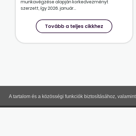
munkavégzése alapján korkedvezményt
szerzett, így 2026. január...
Tovább a teljes cikkhez
A tartalom és a közösségi funkciók biztosításához, valami
MUNKAÜGYI LEVELEK