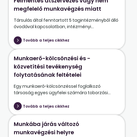
Felmentés átszervezés vagy nem
megfelelő munkavégzés miatt
Társulás által fenntartott 5 tagintézményből álló
óvodával kapcsolatban, intézményi...
Tovább a teljes cikkhez
Munkaerő-kölcsönzési és -
közvetítési tevékenység
folytatásának feltételei
Egy munkaerő-kölcsönzéssel foglalkozó
társaság egyes ügyfelei számára toborzási...
Tovább a teljes cikkhez
Munkába járás változó
munkavégzési helyre