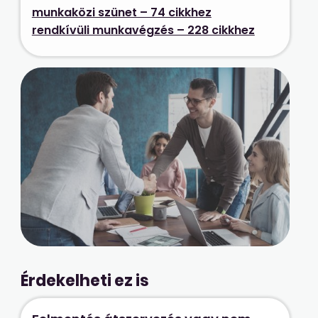
munkaközi szünet – 74 cikkhez
rendkívüli munkavégzés – 228 cikkhez
Érdekelheti ez is