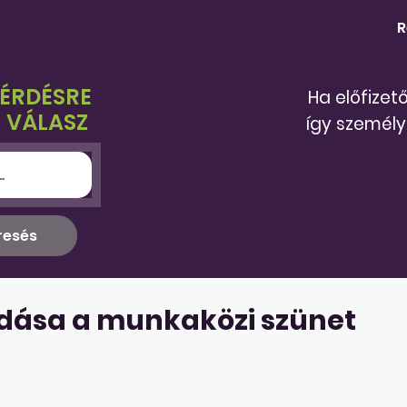
R
KÉRDÉSRE
Ha előfizet
 VÁLASZ
így személy
dása a munkaközi szünet