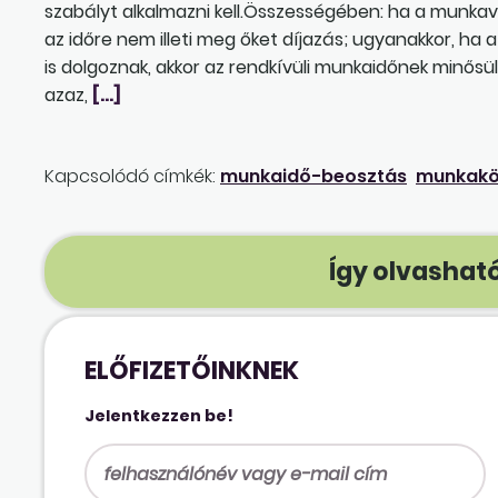
szabályt alkalmazni kell.Összességében: ha a munkavál
az időre nem illeti meg őket díjazás; ugyanakkor, ha
is dolgoznak, akkor az rendkívüli munkaidőnek minősül
azaz,
[…]
Kapcsolódó címkék:
munkaidő-beosztás
munkaköz
Így olvasható
ELŐFIZETŐINKNEK
Jelentkezzen be!