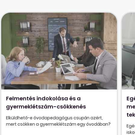
Felmentés indokolása és a
Eg
gyermeklétszám-csökkenés
me
tek
Elküldhető-e óvodapedagógus csupán azért,
mert csökken a gyermeklétszám egy óvodában?
Egé
isk