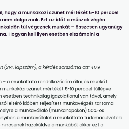
l, hogy a munkaközi szünet mértékét 5-10 perccel
 nem dolgoznak. Ezt az időt a műszak végén
 munkaidőn túl végeznek munkát – összesen ugyanúgy
na. Hogyan kell ilyen esetben elszámolni a
 (214. lapszám), a kérdés sorszáma ott: 4179
– a munkáltató rendelkezésére állni, és munkát
n a munkaközi szünet mértékét 5-10 perccel túllépve
n esetben technikailag igazolatlanul van távol, amely
tól eltérő időben teljesített munkavégzés tartama
, amelyre a munkavállaló (munkanapokon) 50%-os
Amennyiben a munkavállalók a munkáltató tudomásulvétele
s nincsenek hazaküldve a munkából, akkor ezt a