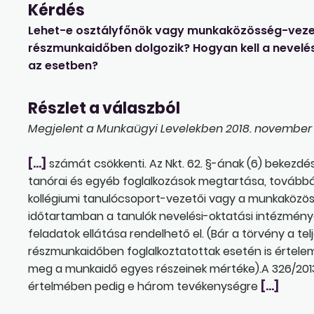
Kérdés
Lehet-e osztályfőnök vagy munkaközösség-vezet
részmunkaidőben dolgozik? Hogyan kell a nevelé
az esetben?
Részlet a válaszból
Megjelent a Munkaügyi Levelekben 2018. november 2
[…]
számát csökkenti. Az Nkt. 62. §-ának (6) bekezd
tanórai és egyéb foglalkozások megtartása, továbbá 
kollégiumi tanulócsoport-vezetői vagy a munkaközös
időtartamban a tanulók nevelési-oktatási intézmén
feladatok ellátása rendelhető el. (Bár a törvény a te
részmunkaidőben foglalkoztatottak esetén is értele
meg a munkaidő egyes részeinek mértéke).A 326/2013.
értelmében pedig e három tevékenységre
[…]