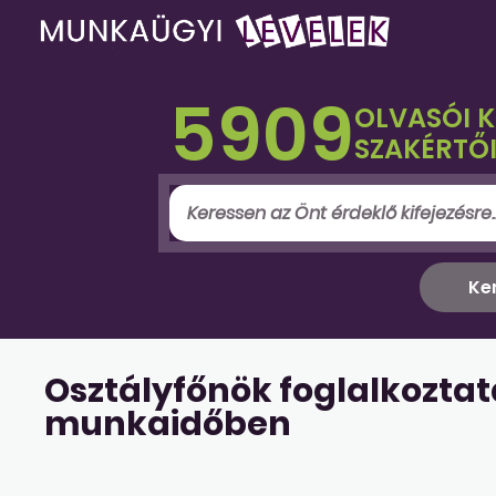
5909
OLVASÓI 
SZAKÉRTŐI
Osztályfőnök foglalkozta
munkaidőben