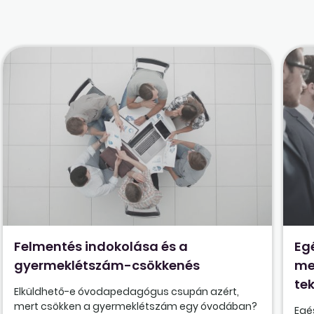
Felmentés indokolása és a
Eg
gyermeklétszám-csökkenés
me
tek
Elküldhető-e óvodapedagógus csupán azért,
mert csökken a gyermeklétszám egy óvodában?
Egé