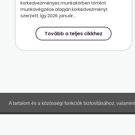
korkedvezményes munkakörben történt
munkavégzése alapján korkedvezményt
szerzett, így 2026. január...
Tovább a teljes cikkhez
A tartalom és a közösségi funkciók biztosításához, valami
MUNKAÜGYI LEVELEK