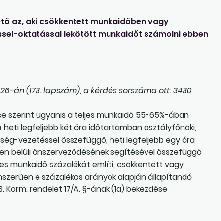
ő az, aki csökkentett munkaidőben vagy
ssel-oktatással lekötött munkaidőt számolni ebben
6-án (173. lapszám), a kérdés sorszáma ott: 3430
ése szerint ugyanis a teljes munkaidő 55-65%-ában
heti legfeljebb két óra időtartamban osztályfőnöki,
ség-vezetéssel összefüggő, heti legfeljebb egy óra
yen belüli önszerveződésének segítésével összefüggő
ljes munkaidő százalékát említi, csökkentett vagy
mszerűen e százalékos arányok alapján állapítandó
 Korm. rendelet 17/A. §-ának (1a) bekezdése