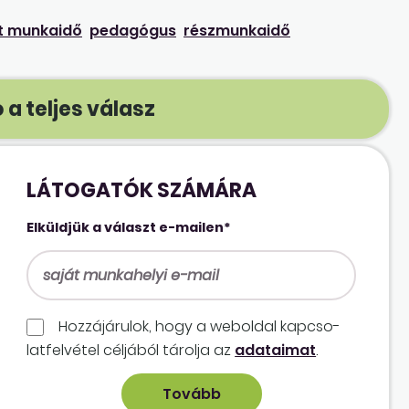
tt munkaidő
pedagógus
részmunkaidő
 a teljes válasz
LÁTOGATÓK SZÁMÁRA
Elküldjük a választ e-mailen*
Hozzájárulok, hogy a weboldal kapcso­
lat­felvétel céljából tárolja az
adataimat
.