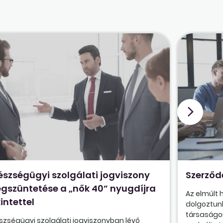
észségügyi szolgálati jogviszony
Szerződ
gszüntetése a „nők 40” nyugdíjra
Az elmúlt
intettel
dolgoztunk
társaságon
szségügyi szolgálati jogviszonyban lévő