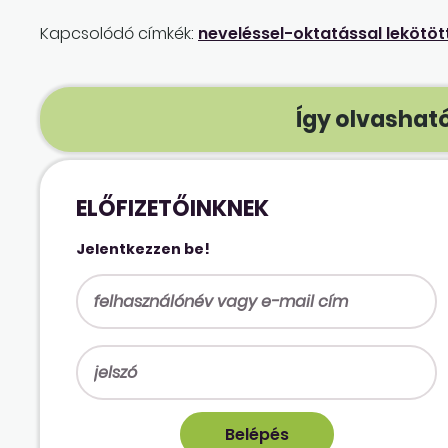
Kapcsolódó címkék:
neveléssel-oktatással lekötö
Így olvasható
ELŐFIZETŐINKNEK
Jelentkezzen be!