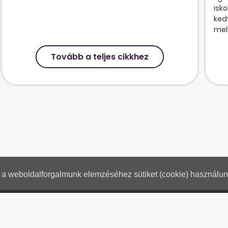
isk
ked
mely
Tovább a teljes cikkhez
nt a weboldalforgalmunk elemzéséhez sütiket (cookie) használu
Hogyan használjam?
Tartalo