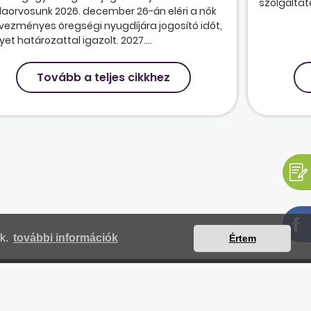
szolgáltatá
olaorvosunk 2026. december 26-án eléri a nők
vezményes öregségi nyugdíjára jogosító időt,
et határozattal igazolt. 2027....
Tovább a teljes cikkhez
nk.
további információk
Értem
mjegyzék
Magunkról
Impresszum
Kapcsolat