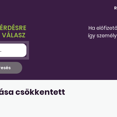
R
KÉRDÉSRE
Ha előfizet
 VÁLASZ
így személy
tása csökkentett