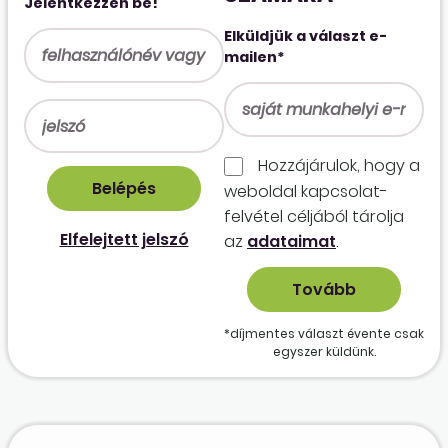
Jelentkezzen be!
Elküldjük a választ e-
mailen*
Hozzájárulok, hogy a
weboldal kapcso­lat­
felvétel céljából tárolja
Elfelejtett jelszó
az
adataimat
.
*díjmentes választ évente csak
egyszer küldünk.