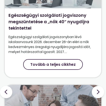
Egészségügyi szolgálati jogviszony
megszüntetése a „nők 40” nyugdíjra
tekintettel
Egészségügyi szolgálati jogviszonyban lévő
iskolaorvosunk 2026. december 26-án eléri a nők
kedvezményes öregségi nyugdíjára jogosító időt,
melyet határozattal igazolt. 2027....
Tovább a teljes cikkhez