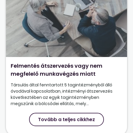
Felmentés átszervezés vagy nem
megfelelő munkavégzés miatt
Társulás által fenntartott 5 tagintézményből álló
óvodával kapcsolatban, intézményi átszervezés
következtében az egyik tagintézményben
megszűnik a bölcsődei ellátás, mely...
Tovább a teljes cikkhez