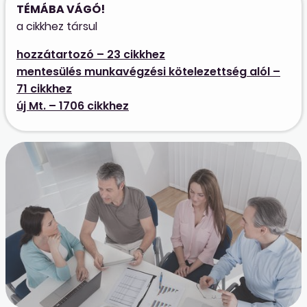
TÉMÁBA VÁGÓ!
a cikkhez társul
hozzátartozó – 23 cikkhez
mentesülés munkavégzési kötelezettség alól –
71 cikkhez
új Mt. – 1706 cikkhez