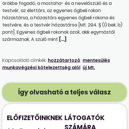
örökbe fogadó, a mostoha- és a nevelőszülő és a
testvér, az élettárs, az egyenes ágbeli rokon
házastársa, a házastárs egyenes ágbeli rokona és
testvére, és a testvér házastársa [Mt. 294. § (1) bek. b)
pont]. Egyenes ágbeli rokonok azok, akik egymástól
származnak. A szülő mint
[…]
Kapcsolódó címkék:
hozzátartozó
mentesülés
munkavégzési kötelezettség alól
új Mt.
Így olvasható a teljes válasz
ELŐFIZETŐINKNEK
LÁTOGATÓK
SZÁMÁRA