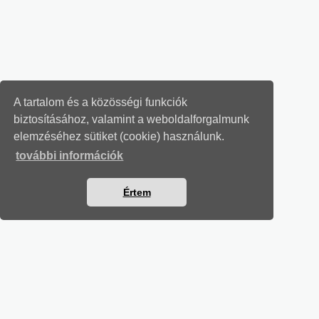
A tartalom és a közösségi funkciók
biztosításához, valamint a weboldalforgalmunk
elemzéséhez sütiket (cookie) használunk.
további információk
Értem