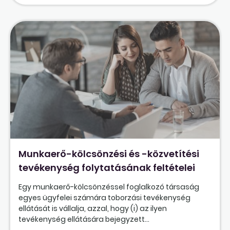
Munkaerő-kölcsönzési és -közvetítési
tevékenység folytatásának feltételei
Egy munkaerő-kölcsönzéssel foglalkozó társaság
egyes ügyfelei számára toborzási tevékenység
ellátását is vállalja, azzal, hogy (i) az ilyen
tevékenység ellátására bejegyzett...