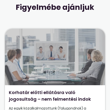
Figyelmébe ajánljuk
Korhatár előtti ellátásra való
jogosultság – nem felmentési indok
Az egyik közalkalmazottunk (falugondnok) a