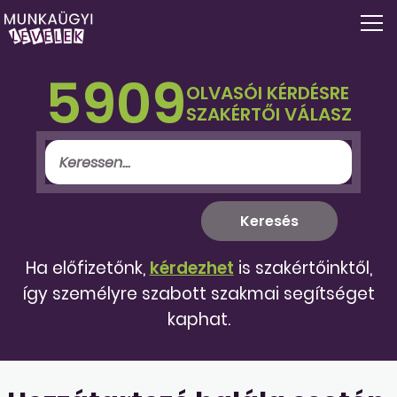
5909
OLVASÓI KÉRDÉSRE
SZAKÉRTŐI VÁLASZ
Ha előfizetőnk,
kérdezhet
is szakértőinktől,
így személyre szabott szakmai segítséget
kaphat.