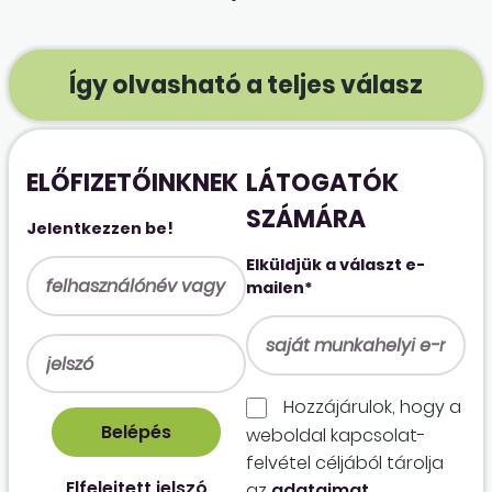
Így olvasható a teljes válasz
ELŐFIZETŐINKNEK
LÁTOGATÓK
SZÁMÁRA
Jelentkezzen be!
Elküldjük a választ e-
mailen*
Hozzájárulok, hogy a
weboldal kapcso­lat­
felvétel céljából tárolja
Elfelejtett jelszó
az
adataimat
.