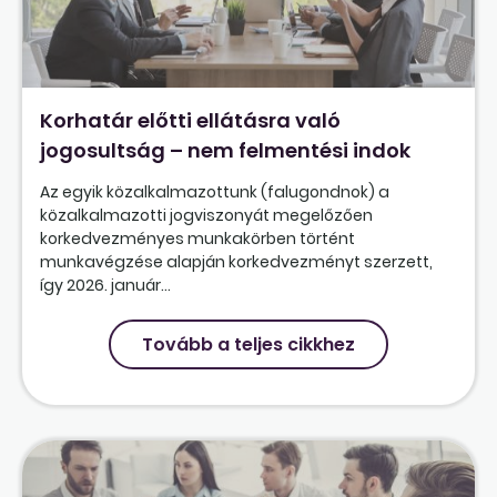
Korhatár előtti ellátásra való
jogosultság – nem felmentési indok
Az egyik közalkalmazottunk (falugondnok) a
közalkalmazotti jogviszonyát megelőzően
korkedvezményes munkakörben történt
munkavégzése alapján korkedvezményt szerzett,
így 2026. január...
Tovább a teljes cikkhez