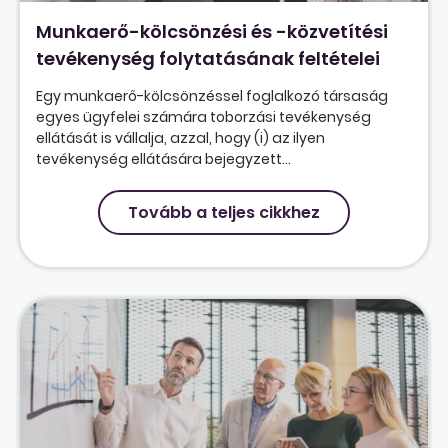
Munkaerő-kölcsönzési és -közvetítési
tevékenység folytatásának feltételei
Egy munkaerő-kölcsönzéssel foglalkozó társaság
egyes ügyfelei számára toborzási tevékenység
ellátását is vállalja, azzal, hogy (i) az ilyen
tevékenység ellátására bejegyzett...
Tovább a teljes cikkhez