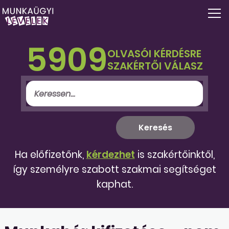
5909
OLVASÓI KÉRDÉSRE
SZAKÉRTŐI VÁLASZ
Ha előfizetőnk,
kérdezhet
is szakértőinktől,
így személyre szabott szakmai segítséget
kaphat.