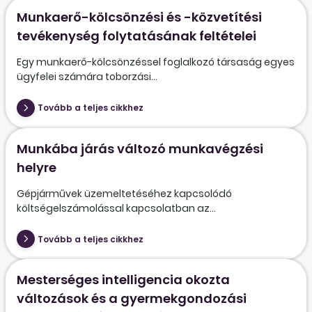
Munkaerő-kölcsönzési és -közvetítési
tevékenység folytatásának feltételei
Egy munkaerő-kölcsönzéssel foglalkozó társaság egyes
ügyfelei számára toborzási...
Tovább a teljes cikkhez
Munkába járás változó munkavégzési
helyre
Gépjárművek üzemeltetéséhez kapcsolódó
költségelszámolással kapcsolatban az...
Tovább a teljes cikkhez
Mesterséges intelligencia okozta
változások és a gyermekgondozási