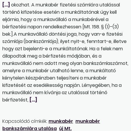
[…]
okozhat. A munkabér fizetési számlára utalással
történő kifizetése esetén a munkáltatónak úgy kell
eljárnia, hogy a munkavállaló a munkabérével a
bérfizetési napon rendelkezhessen [Mt. 158. § (1)–(3)
bek.].A munkavállaló döntési joga, hogy van-e fizetési
számlája (bankszámlája), ilyet nyit-e, fenntart-e, illetve
hogy azt bejelenti-e a munkáltatónak. Ha a felek nem
állapodtak meg a bérfizetés módjában, és a
munkavállaló nem adott meg olyan bankszámlaszámot,
amelyre a munkabér utalható lenne, a munkáltató
kénytelen készpénzben teljesíteni a munkabér
kifizetését az esedékesség napján. Lényegében, ha a
munkavállaló nem kívánja az utalással történő
bérfizetést,
[…]
Kapcsolódó címkék:
munkabér
munkabér
bankszámlára utalása
új Mt.