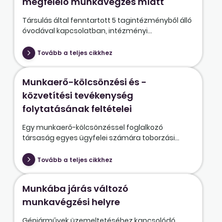
megfelelő munkavégzés miatt
Társulás által fenntartott 5 tagintézményből álló
óvodával kapcsolatban, intézményi...
Tovább a teljes cikkhez
Munkaerő-kölcsönzési és -
közvetítési tevékenység
folytatásának feltételei
Egy munkaerő-kölcsönzéssel foglalkozó
társaság egyes ügyfelei számára toborzási...
Tovább a teljes cikkhez
Munkába járás változó
munkavégzési helyre
Gépjárművek üzemeltetéséhez kapcsolódó