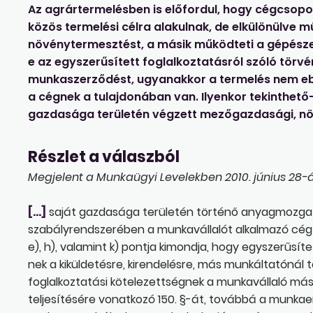
Az agrártermelésben is előfordul, hogy cégcsopor
közös termelési célra alakulnak, de elkülönülve m
növénytermesztést, a másik működteti a gépészet
e az egyszerűsített foglalkoztatásról szóló törv
munkaszerződést, ugyanakkor a termelés nem eb
a cégnek a tulajdonában van. Ilyenkor tekinthető
gazdasága területén végzett mezőgazdasági, n
Részlet a válaszból
Megjelent a Munkaügyi Levelekben 2010. június 28-á
[…]
saját gazdasága területén történő anyagmozgat
szabályrendszerében a munkavállalót alkalmazó cég 
e), h), valamint k) pontja kimondja, hogy egyszerűsít
nek a kiküldetésre, kirendelésre, más munkáltatónál
foglalkoztatási kötelezettségnek a munkavállaló m
teljesítésére vonatkozó 150. §-át, továbbá a munkae