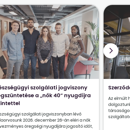
észségügyi szolgálati jogviszony
Szerződ
gszüntetése a „nők 40” nyugdíjra
Az elmúlt
intettel
dolgoztunk
társaságon
szségügyi szolgálati jogviszonyban lévő
szolgáltatá
olaorvosunk 2026. december 26-án eléri a nők
vezményes öregségi nyugdíjára jogosító időt,