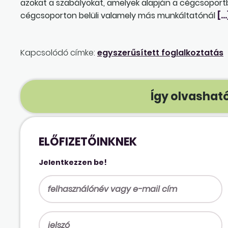
azokat a szabályokat, amelyek alapján a cégcsopor
cégcsoporton belüli valamely más munkáltatónál
[…
Kapcsolódó címke:
egyszerűsített foglalkoztatás
Így olvasható
ELŐFIZETŐINKNEK
Jelentkezzen be!