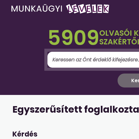
5909
OLVASÓI 
SZAKÉRTŐI
Egyszerűsített foglalkozt
Kérdés