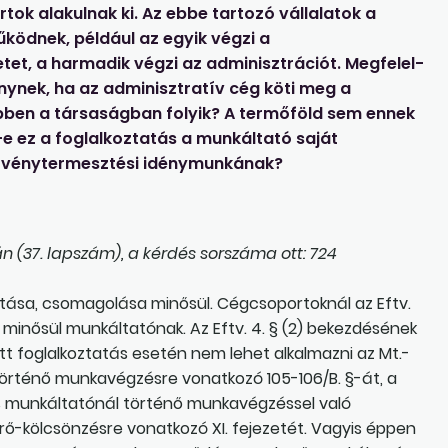
tok alakulnak ki. Az ebbe tartozó vállalatok a
űködnek, például az egyik végzi a
et, a harmadik végzi az adminisztrációt. Megfelel-
énynek, ha az adminisztratív cég köti meg a
ben a társaságban folyik? A termőföld sem ennek
-e ez a foglalkoztatás a munkáltató saját
övénytermesztési idénymunkának?
n (37. lapszám), a kérdés sorszáma ott: 724
ása, csomagolása minősül. Cégcsoportoknál az Eftv.
minősül munkáltatónak. Az Eftv. 4. § (2) bekezdésének
ett foglalkoztatás esetén nem lehet alkalmazni az Mt.-
 történő munkavégzésre vonatkozó 105-106/B. §-át, a
ás munkáltatónál történő munkavégzéssel való
rő-kölcsönzésre vonatkozó XI. fejezetét. Vagyis éppen