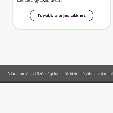
szerzett, így 2026. január...
Tovább a teljes cikkhez
A tartalom és a közösségi funkciók biztosításához, valami
MUNKAÜGYI LEVELEK
Részletek a bankkártyás fizetésről
Kérdések és válaszok a bankkártyás fizetésről