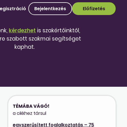
egisztráció
Bejelentkezés
Előfizetés
őnk,
kérdezhet
is szakértőinktől,
re szabott szakmai segítséget
kaphat.
TÉMÁBA VÁGÓ!
a cikkhez társul
egyszerűsített foglalkoztatás – 75