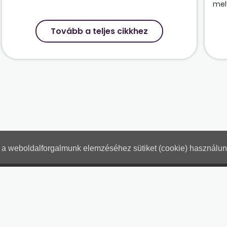
mely
Tovább a teljes cikkhez
nt a weboldalforgalmunk elemzéséhez sütiket (cookie) használu
Hogyan használjam?
Tartalo
Adatkezelési tájékoztató
Jogn