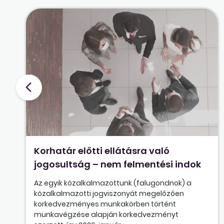
Korhatár előtti ellátásra való
jogosultság – nem felmentési indok
Az egyik közalkalmazottunk (falugondnok) a
közalkalmazotti jogviszonyát megelőzően
korkedvezményes munkakörben történt
munkavégzése alapján korkedvezményt