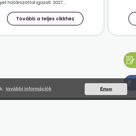
et határozattal igazolt. 2027....
Tovább a teljes cikkhez
nk.
további információk
Értem
mjegyzék
Magunkról
Impresszum
Kapcsolat
yilatkozat