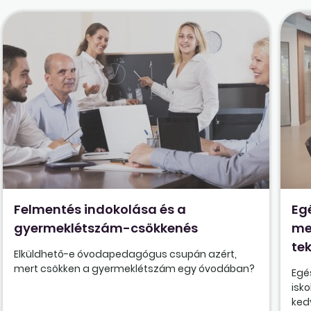
Felmentés indokolása és a
Eg
gyermeklétszám-csökkenés
me
tek
Elküldhető-e óvodapedagógus csupán azért,
mert csökken a gyermeklétszám egy óvodában?
Egé
isk
ked