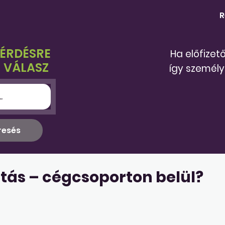
R
KÉRDÉSRE
Ha előfizet
 VÁLASZ
így személy
atás – cégcsoporton belül?