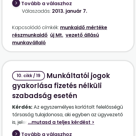
Tovább a válaszhoz
a társasági szerződésben is utalnak.
Válaszadás:
2013. január 7.
Szükséges-e a 36 órát elérő foglalkoztatás,
vagy lehet kevesebb is? A társaság jelenleg
Kapcsolódó címkék:
munkaidő mértéke
tevékenységet nem folytat.
részmunkaidő
új Mt.
vezető állású
munkavállaló
Munkáltatói jogok
10. cikk / 19
gyakorlása fizetés nélküli
szabadság esetén
Kérdés:
Az egyszemélyes korlátolt felelősségű
társaság tulajdonosa, aki egyben az ügyvezető
is, jelenleg terhes. Az ügyvezető igénybe
kívánja venni a TGYÁS-t, illetve a GYES-t, a
Tovább a válaszhoz