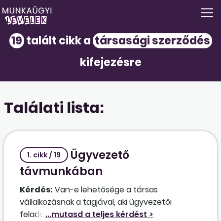
19
talált cikk a
társasági szerződés
kifejezésre
Találati lista:
Ügyvezető
1. cikk / 19
távmunkában
Kérdés:
Van-e lehetősége a társas
vállalkozásnak a tagjával, aki ügyvezetői
feladatokat lát el munkaviszonyban a társasági