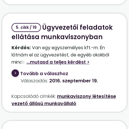
cége ausztriai központjában jogfolytonosan
fogják alkalmazni, így Ausztriában lesz
biztosított. Állandó lakcíme Magyarországon
Ügyvezetői feladatok
marad, Ausztriában ideiglenes lakcímmel fog
5. cikk / 19
rendelkezni. Maradhat-e ingyenes megbízási
ellátása munkaviszonyban
szerződéssel a cég ügyvezetője? Ha nem,
Kérdés:
Van egy egyszemélyes kft.-m. Én
milyen módon maradhat ügyvezető? Ha nem
látnám el az ügyvezetést, de egyéb okokból
kíván ügyvezető maradni, és mást választ
mindenképp munkaviszonyt létesítenék. Van
helyette a társaság, ehhez társasági
arra mód, hogy a saját cégemben
szerződést kell módosítani?
Tovább a válaszhoz
munkaviszonyban legyek ügyvezető?
Válaszadás:
2016. szeptember 19.
Kapcsolódó címkék:
munkaviszony létesítése
vezető állású munkavállaló