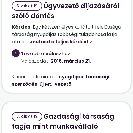
Ügyvezető díjazásáról
6. cikk / 19
szóló döntés
Kérdés:
Egy kétszemélyes korlátolt felelősségű
társaság nyugdíjas többségi tulajdonosa látja
el a társaság ügyvezetését. Lehetséges-e a
havi jövedelmének megemelése, amennyiben a
Tovább a válaszhoz
kisebbségi tulajdonos a taggyűlésen nem járul
Válaszadás:
2016. március 21.
hozzá az ügyvezető havi díjazásának
megemeléséhez?
Kapcsolódó címkék:
nyugdíjas
társasági
szerződés
új Mt.
vezető
Gazdasági társaság
7. cikk / 19
tagja mint munkavállaló