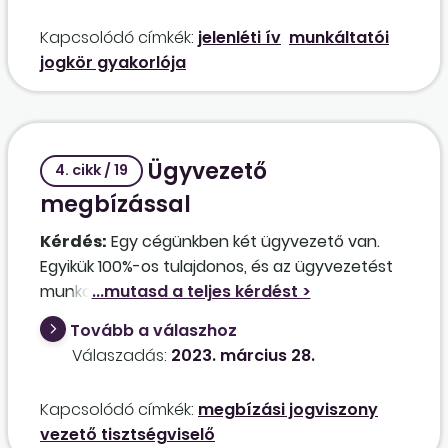
Kapcsolódó címkék:
jelenléti ív
munkáltatói
jogkör gyakorlója
Ügyvezető
4. cikk / 19
megbízással
Kérdés:
Egy cégünkben két ügyvezető van.
Egyikük 100%-os tulajdonos, és az ügyvezetést
munkaviszonyban látja el. A másik ügyvezető
ingyenes megbízási szerződés keretében látja
Tovább a válaszhoz
el ezt a tevékenységet, személyesen nem
Válaszadás:
2023. március 28.
működik közre, máshol áll heti 40 órát
meghaladó munkaviszonyban, így ott
Kapcsolódó címkék:
megbízási jogviszony
biztosított. Ez utóbbi ügyvezető magyar
vezető tisztségviselő
munkaviszonya hamarosan megszűnik, és a