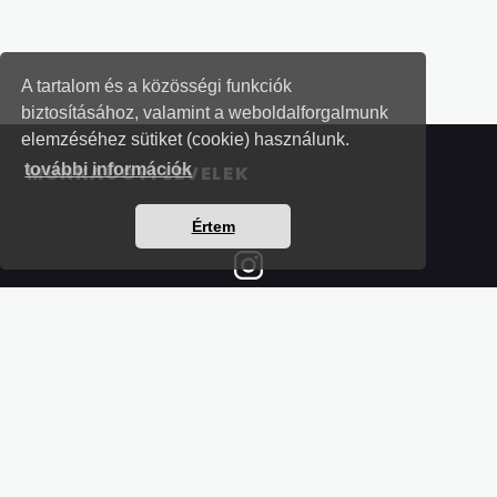
A tartalom és a közösségi funkciók
biztosításához, valamint a weboldalforgalmunk
elemzéséhez sütiket (cookie) használunk.
további információk
MUNKAÜGYI LEVELEK
Értem
Részletek a bankkártyás fizetésről
Kérdések és válaszok a bankkártyás fizetésről