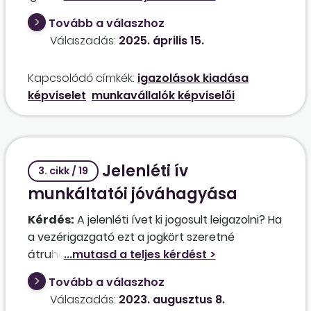
ugyan gyorsan megtörténik, de a cégvezető(k)
Tovább a válaszhoz
nem mindig állnak rendelkezésre. Néha
Válaszadás:
2025. április 15.
elhúzódik az igazolások kiadása aláírás
hiányában. Ki írja/írhatja alá ezeket az
Kapcsolódó címkék:
igazolások kiadása
igazolásokat (Foglalkoztatási igazolás, Adatlap,
képviselet
munkavállalók képviselői
Igazolás járulékalapról, 30 napot meghaladó
fizetés nélküli szabadságról stb.)? Kell-e külön
meghatalmazás, megállapodás az igazolások
cégvezetésen kívüli aláírásához? Mivel, a
Jelenléti ív
cégvezetéssel ellentétben, a HR-vezető, aki
3. cikk / 19
kiadja az igazolásokat, napi szinten jelen van.
munkáltatói jóváhagyása
Kérdés:
A jelenléti ívet ki jogosult leigazolni? Ha
a vezérigazgató ezt a jogkört szeretné
átruházni a csoportvezetőkre, megteheti-e, és
ha igen, hogyan?
Tovább a válaszhoz
Válaszadás:
2023. augusztus 8.