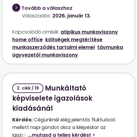
szerződés alapján, távmunkában, home office-
Tovább a válaszhoz
ban történő munkavégzés keretében elláttatni
Válaszadás:
2026. január 13.
az ügyvezetői feladatokat? Ha igen, ezt a
munkaszerződésben kell-e rögzíteni, továbbá a
Kapcsolódó címkék:
atipikus munkaviszony
jogszabály által biztosított rezsiátalány
home office
költségek megtérítése
(minimálbér 10%-a) fizethető-e az ügyvezető
munkaszerződés tartalmi elemei
távmunka
részére?
ügyvezetői munkaviszony
Munkáltató
2. cikk / 19
képviselete igazolások
kiadásánál
Kérdés:
Cégünknél elég jelentős fluktuáció
mellett napi gondot okoz a kilépéskor az
igazolások kiadása, mivel a záró bérszámfejtés