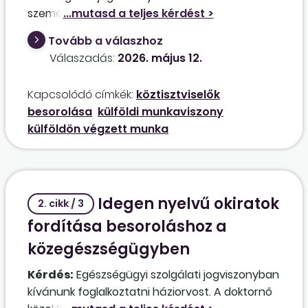
személy külföldi munkaviszonya (2006-tól 2017-
ig megszakításokkal) a besorolásnál figyelembe
Tovább a válaszhoz
vehető-e? Beszámítás esetén milyen igazoló
Válaszadás:
2026. május 12.
dokumentum fogadható el a munkaviszonyról?
Kapcsolódó címkék:
köztisztviselők
besorolása
külföldi munkaviszony
külföldön végzett munka
Idegen nyelvű okiratok
2. cikk / 3
fordítása besoroláshoz a
közegészségügyben
Kérdés:
Egészségügyi szolgálati jogviszonyban
kívánunk foglalkoztatni háziorvost. A doktornő