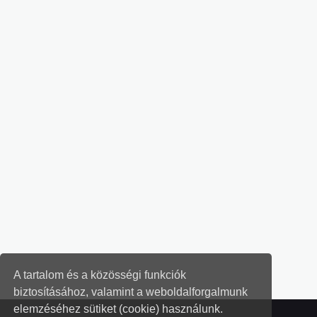
A tartalom és a közösségi funkciók
biztosításához, valamint a weboldalforgalmunk
elemzéséhez sütiket (cookie) használunk.