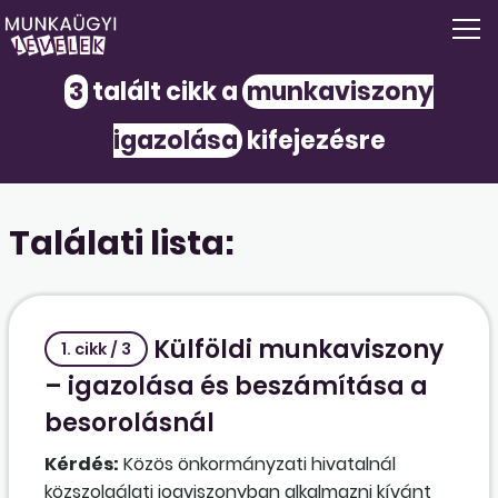
3
talált cikk a
munkaviszony
igazolása
kifejezésre
Találati lista:
Külföldi munkaviszony
1. cikk / 3
– igazolása és beszámítása a
besorolásnál
Kérdés:
Közös önkormányzati hivatalnál
közszolgálati jogviszonyban alkalmazni kívánt