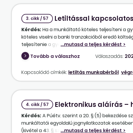
nyugdíjkorhatár elérésére tekintettel, milyen elj
mellett? A korábbi közalkalmazotti jogviszonyba
Letiltással kapcsolatos
(különösen felmondási idő, végkielégítés szempo
3. cikk / 57
tartalmazó nyilatkozat a munkáltató részéről t
Kérdés:
Ha a munkáltató köteles teljesíteni a 
egyoldalúan visszavonható-e a munkavállaló által
köteles viselni a banki tranzakcióból eredő költs
hogy a nyilatkozat munkajogi értelemben felmo
teljesítenie a gyermektartásdíj kifizetését?
jogszabályi rendelkezések irányadók a jogviszony
amennyiben releváns – felmentési) idő mértéké
Tovább a válaszhoz
Válaszadás:
202
Kapcsolódó címkék:
letiltás munkabérből
végr
Elektronikus aláírás – 
4. cikk / 57
Kérdés:
A Púétv. szerint a 20. § (5) bekezdése sze
munkáltatói egyoldalú jognyilatkozatok esetébe
(kivétel a 43. § szerinti) kétoldalú, de munkaválla