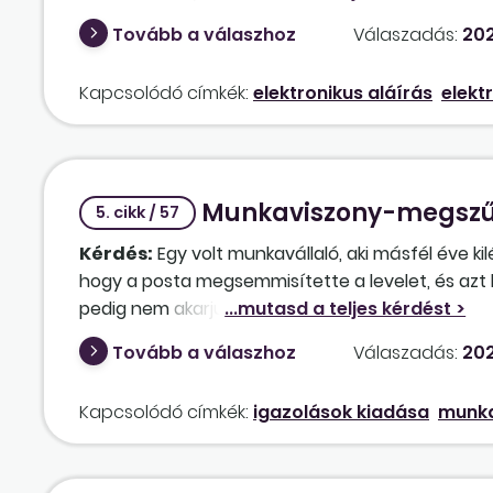
értelmezés az utóbbi esetekben, hogy az iratok e
Tovább a válaszhoz
Válaszadás:
202
bek.] kerül a munkavállalóhoz aláírásra?
Kapcsolódó címkék:
elektronikus aláírás
elekt
Munkaviszony-megszűn
5. cikk / 57
Kérdés:
Egy volt munkavállaló, aki másfél éve kil
hogy a posta megsemmisítette a levelet, és azt kér
pedig nem akarjuk postán küldeni a történtekre v
e ahhoz, hogy személyesen jöjjön be az irodába 
Tovább a válaszhoz
Válaszadás:
202
Kapcsolódó címkék:
igazolások kiadása
munka