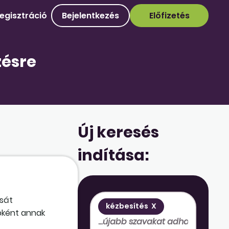
egisztráció
Bejelentkezés
Előfizetés
zésre
Új keresés
indítása:
ását
kézbesítés
X
bként annak
, a közlés is