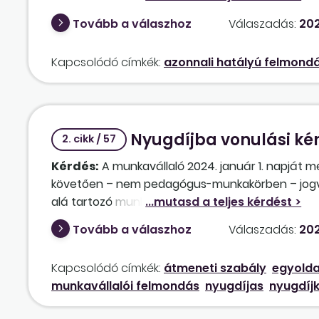
ténylegesen ekkor történik meg, és a munkavisz
Tovább a válaszhoz
Válaszadás:
202
hatályú felmondásban az is rögzítésre kerül, mis
munkáltató azt követően intézkedik a jognyilatko
Kapcsolódó címkék:
azonnali hatályú felmond
esetben a munkavállaló sikeresen támadhatja a
jogcímén?
Nyugdíjba vonulási ké
2. cikk / 57
Kérdés:
A munkavállaló 2024. január 1. napját m
követően – nem pedagógus-munkakörben – jogvis
alá tartozó munkaviszonnyá alakult át. A munkaváll
nyugdíjkorhatárt eléri. 2025. május 16. napja ót
Tovább a válaszhoz
Válaszadás:
202
nyilatkozatot küldött, amelyben arról tájékozta
vonulni. A munkavállaló nyilatkozata jogilag mun
Kapcsolódó címkék:
átmeneti szabály
egyolda
munkavállalói felmondó nyilatkozat? Amennyiben
munkavállalói felmondás
nyugdíjas
nyugdíj
rendelkezések irányadók? A keresőképtelen állap
illetve a felmondási idő számítását? Amennyib