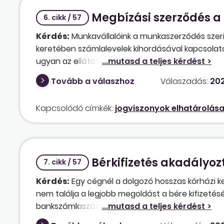
Megbízási szerződés a 
6. cikk / 57
Kérdés:
Munkavállalóink a munkaszerződés szeri
keretében számlalevelek kihordásával kapcsolatos
ugyan az ellátott tevékenység teljes mértékben 
megbízási szerződés határozatlan időre szól, a 
Tovább a válaszhoz
Válaszadás:
202
időszakban kell teljesíteni, valamint a megbízási
megállapításra és elszámolásra?
Kapcsolódó címkék:
jogviszonyok elhatárolás
Bérkifizetés akadályo
7. cikk / 57
Kérdés:
Egy cégnél a dolgozó hosszas kórházi ke
nem találja a legjobb megoldást a bére kifizetés
bankszámlaszáma, ahova lehetne utalni, készpénz
kollégája vigye be neki a bért és a bérlistát alá