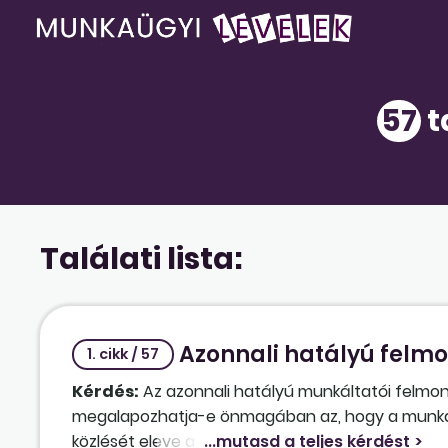
57
t
Találati lista:
Azonnali hatályú felmo
1. cikk / 57
Kérdés:
Az azonnali hatályú munkáltatói felmo
megalapozhatja-e önmagában az, hogy a munkálta
közlését eleve a tizenhatodik napra időzíti (a mun