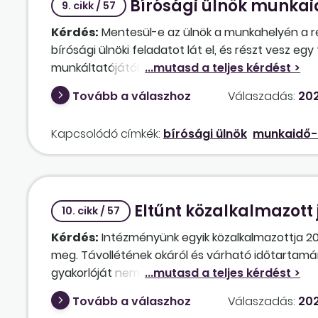
Bírósági ülnök munka
alatti és annak lejártát követő esetekre is. A prób
9. cikk / 57
próbaidő tartama alatt megérkeznie az azonnali
Kérdés:
Mentesül-e az ülnök a munkahelyén a ren
még a próbaidő során postára adják, vagyis akár a
bírósági ülnöki feladatot lát el, és részt vesz eg
felmondás közlésére is az általános szabályok vo
munkáltatójától, azaz fizetett a távolléte?
(átvételi) dátum lesz a munkaviszony megszűnés
fel a levelet, tehát azt mindenképp csak próbaid
Tovább a válaszhoz
Válaszadás:
202
hatályú felmondásról szóló okiratból ki kell derü
vonatkozó szándékának, és annak, hogy a munkavi
Kapcsolódó címkék:
bírósági ülnök
munkaidő
felmondásban elegendő-e konkrét dátum helyett az
pont] szűnik meg a munkaviszony, tekintve, hogy
jognyilatkozat? Amennyiben nem, milyen dátumot 
Eltűnt közalkalmazott
10. cikk / 57
Kérdés:
Intézményünk egyik közalkalmazottja 20
meg. Távollétének okáról és várható időtartamár
gyakorlóját nem tájékoztatta. Írásbeli felszólítá
október 29-ig igazolt folyamatos keresőképtele
Tovább a válaszhoz
Válaszadás:
202
többször felszólítottuk, de az ajánlott, tértivevé