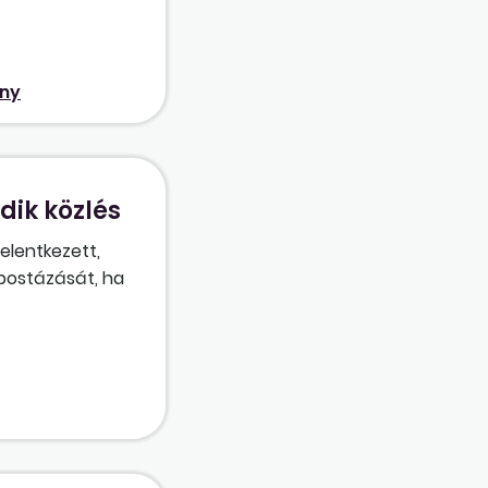
lva [20. § (9)
ony
ik közlés
jelentkezett,
a postázását, ha
ragaszkodhatunk-