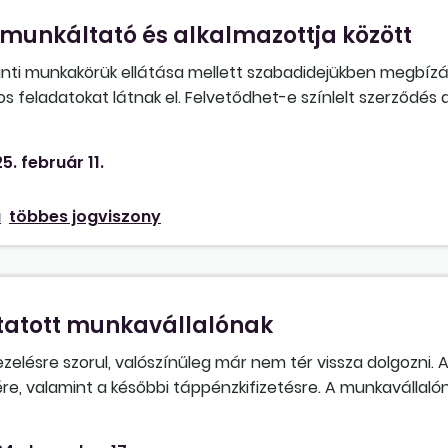
munkáltató és alkalmazottja között
nti munkakörük ellátása mellett szabadidejükben megbízá
 feladatokat látnak el. Felvetődhet-e színlelt szerződés 
elkülönül a munkaviszonyban betöltött munkakör feladatait
számlalevelek kihordását a megbízó által meghatározott n
5. február 11.
 díj havi rendszerességgel – a kihordott levelek darabszáma
a
többes jogviszony
ztatott munkavállalónak
zelésre szorul, valószínűleg már nem tér vissza dolgozni.
ére, valamint a későbbi táppénzkifizetésre. A munkavállaló
ben szokta a bért megkapni. A cég ügyvezetője azt javaso
írásra, hogy átvette. A munkavállalónak van egy kiskorú gye