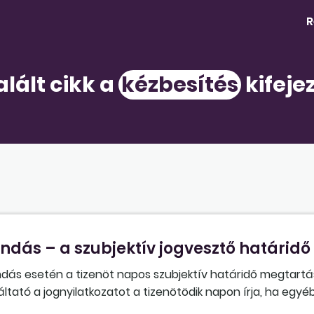
R
alált cikk a
kézbesítés
kifeje
ndás – a szubjektív jogvesztő határidő
ndás esetén a tizenöt napos szubjektív határidő megtart
tó a jognyilatkozatot a tizenötödik napon írja, ha egyé
kavállalót erre a napra hívja be személyes átadás céljából)