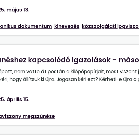
lektronikus munkáltatói aláírás után papíralapon, záradéko
5. május 13.
ronikus dokumentum
kinevezés
közszolgálati jogvisz
éshez kapcsolódó igazolások – másod
épett, nem vette át postán a kilépőpapírjait, most viszont 
i, hogy állítsuk ki újra. Jogosan kéri ezt? Kérheti-e újra 
aló tekintettel, akkor visszautasíthatjuk-e a kérését, és 
érte?
5. április 15.
viszony megszűnése