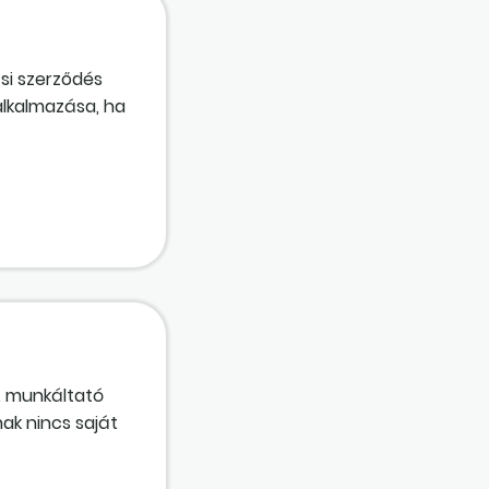
si szerződés
alkalmazása, ha
ól, de a
aptári
 alapján – kerül
 A munkáltató
nak nincs saját
lta, egyik
rmeke, akinek az