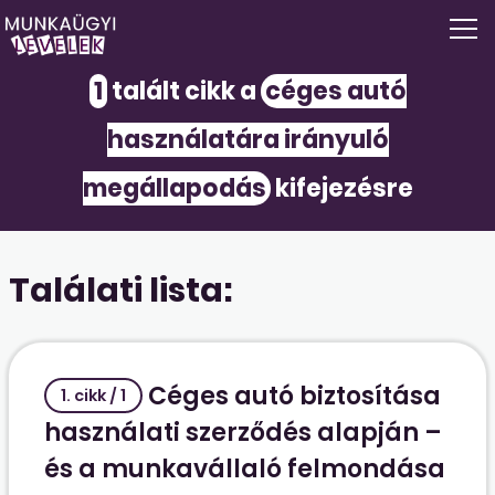
1
talált cikk a
céges autó
használatára irányuló
megállapodás
kifejezésre
Találati lista:
Céges autó biztosítása
1. cikk / 1
használati szerződés alapján –
és a munkavállaló felmondása