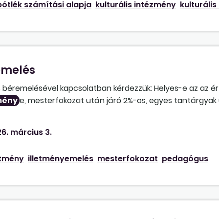
ótlék számítási alapja
kulturális intézmény
kulturáli
emelés
s béremelésével kapcsolatban kérdezzük: Helyes-e az az é
mény
e, mesterfokozat után járó 2%-os, egyes tantárgyak 
mény 20%-os összegeit emeljük, a TÉR 20 000 Ft-os összege
yfőnöki, munkaközösség-vezetői, főigazgatói, helyettesi m
6. március 3.
akra és pótlékokra irányulna, mert egy előadáson elhangzot
noki bér növekedése miatt az alsó határok nőni fognak?
etmény
illetményemelés
mesterfokozat
pedagógus