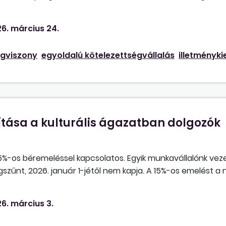
ra (irodavezető Kttv.-nek megfelelően főosztályvezető-hely
tte. Kvázi kapott egy 8 órás bért. 2024. III. 4-től átsorolás
elyi rendeletben szabályozható-e az
alapilletmény
, a v
st, 2026-ban kéri, hogy ellenőrizzük a bérét, mert nem jól
het vagy kell nyúlni a Kttv. általános előírásaihoz, a főos
6. március 24.
 Lehetséges-e, hogy az
alapilletmény
ét besoroljuk a h
k megfelelően, hogy a bére ne változzon?
ogviszony
egyoldalú kötelezettségvállalás
illetményki
tása a kulturális ágazatban dolgozók
5%-os béremeléssel kapcsolatos. Egyik munkavállalónk veze
szűnt, 2026. január 1-jétől nem kapja. A 15%-os emelést a
lni, igényelni. Mivel novemberben még kapta a vezetői pótlé
apja január 1-jétől. Ebben az esetben beépülne a vezetői 
6. március 3.
csak december 31-ig járt neki a pótlék?