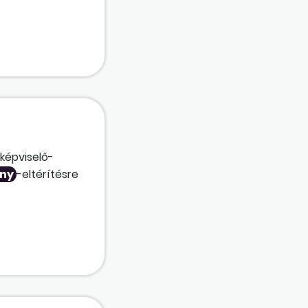
zerinti
s munkavégzés
képviselő-
ény
-eltérítésre
vagy a