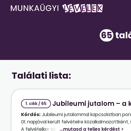
65
tal
Találati lista:
Jubileumi jutalom – a k
1. cikk / 65
Kérdés:
Jubileumi jutalommal kapcsolatban pont
01. napjával került felvételre közalkalmazottkén
A felvételkor az alábbiak szerint rögzítették a ko