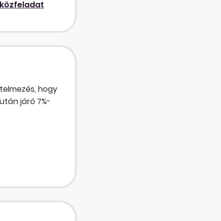
s közfeladat
rtelmezés, hogy
után járó 7%-
 változatlan
egbízási díj,
tak alapján ez