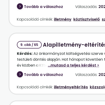
bekezdése és 234/A. §-a szerinti
alapilletmén
Tovább a válaszhoz
Válaszadás:
202
illetménykiegészítésből és nyelvvizsgapótlékból 
idejére milyen illetmény illeti meg? Figyelembe v
Kapcsolódó címkék:
illetmény
köztisztviselő
s
Alapilletmény-eltérítés
9. cikk / 65
Kérdés:
Az önkormányzat költségvetési szerve v
testületi döntés alapján. Hat hónapot követően 
év közben a Kttv. 133. §-ának (3) bekezdése alap
polgármester dönt?
Tovább a válaszhoz
Válaszadás:
202
Kapcsolódó címkék:
illetményeltérítés
közszolg