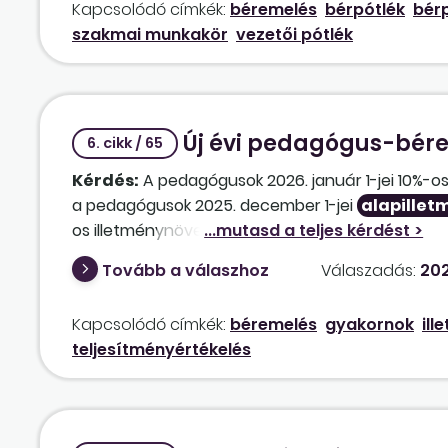
Kapcsolódó címkék:
béremelés
bérpótlék
bérp
szakmai munkakör
vezetői pótlék
Új évi pedagógus-bér
6. cikk / 65
Kérdés:
A pedagógusok 2026. január 1-jei 10%-o
a pedagógusok 2025. december 1-jei
alapillet
os illetménynövekedése, az esélyteremtési illet
marad, és nem képezi az emelés alapját az osztál
Tovább a válaszhoz
Válaszadás:
202
illetve a pótlékok sem? A kérdés a megbízási díj
is része a 10%-os emelésnek. Igaz, hogy a gyakor
Kapcsolódó címkék:
béremelés
gyakornok
ill
teljesítményértékelés