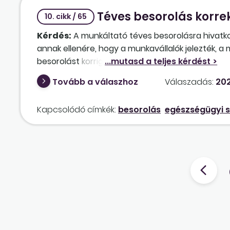
Téves besorolás korre
10. cikk / 65
Kérdés:
A munkáltató téves besorolásra hivatk
annak ellenére, hogy a munkavállalók jelezték,
besorolást korrigálják is. Önök szerint az illetm
Tovább a válaszhoz
Válaszadás:
202
Kapcsolódó címkék:
besorolás
egészségügyi s