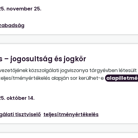
y
-eltérítésből, a Kttv. 234. §-a (3) bekezdésének c) pontja s
5. november 25.
állt. A szabadság idejére, illetve azt követően a ténylege
ehető-e az eltérítés?
zabadság
 – jogosultság és jogkör
ezetőjének közszolgálati jogviszonya tárgyévben létesült 
teljesítményértékelés alapján sor kerülhet-e
alapilletm
ján? Az
alapilletmény
-eltérítésről a képviselő-testület 
5. október 14.
álati tisztviselő
teljesítményértékelés