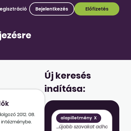
egisztráció
Bejelentkezés
Előfizetés
jezésre
Új keresés
indítása:
dők
olgozó 2012. 08.
alapilletmény
X
az intézménybe.