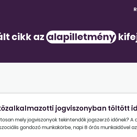
R
ált cikk az
alapilletmény
kife
özalkalmazotti jogviszonyban töltött i
osan mely jogviszonyok tekintendők jogszerző időnek? A d
t, szociális gondozó munkakörbe, napi 8 órás munkaidővel 
rábbi jogviszonyait;