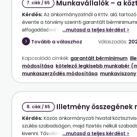
Munkavállalók – a közt
7. cikk / 65
Kérdés:
Az önkormányzatnál a Kttv. alá tartozó 
évente a törvény szerinti garantált bérminimumm
elfogadásával módosul, ami az eddigi gyakorlat a
törvényben meghatározott 38 650 forint. A kép
Tovább a válaszhoz
Válaszadás:
202
illetményalapot „visszaveszi”, és ezáltal csökken
e úgy, hogy az eddig garantált bérminimum felett
Kapcsolódó címkék:
garantált bérminimum
il
köztisztviselők, munkavállalók illetménye, munka
módosítása
kötelező legkisebb munkabér (
219/2025. Korm. rendelet alapján 2025. július 1.
munkaszerződés módosítása
munkaviszony
lehetséges-e, hogy a köztisztviselők és a munkav
minimum a kötelező garantált bérminimum szint
Illetmény összegének
8. cikk / 65
Kérdés:
Közös önkormányzati hivatal köztisztvis
szülési szabadságon, majd fizetés nélküli szaba
kivenni. Távolléte előtti illetménye besorolás sze