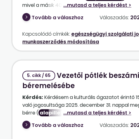
főosztályvezetői szintet is a szervezeti struktú
mivel a másik 40 órás gyerekorvost is helyettesíte
meg, a csoportvezető osztályvezetőnek), úgy h
munkaviszonyba, de a bére maradt változatlan. Mo
illetménypótlék és a pótszabadság, vagy vissza le
Tovább a válaszhoz
Válaszadás:
202
az
alapilletmény
e az évek számához mérten.
egyébként meghatározott szabályokhoz?
de az illetménykiegészítést is változtatjuk anna
Kapcsolódó címkék:
egészségügyi szolgálati j
munkaszerződés módosítása
Vezetői pótlék beszámí
5. cikk / 65
béremelésébe
Kérdés:
Kérdésem a kulturális ágazatot érintő 1
való jogosultsága 2025. december 31. nappal meg
bérre (
alapilletmény
, pótlékok) kellett számo
gondolja, hogy az azzal együtt számolt emelést k
Tovább a válaszhoz
Válaszadás:
202
bérbe? Vagy a kettőt külön kell választani, mivel 