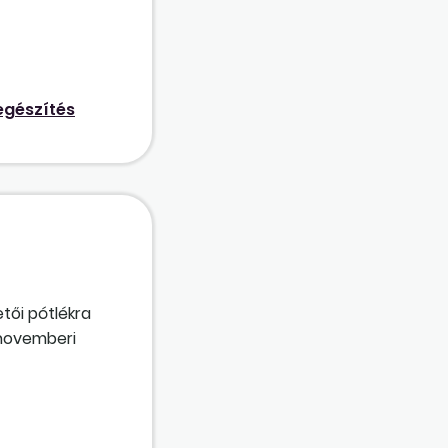
ettesnek felel
ra került 8 órás
ezetői
 lett besorolva
ztályvezetőre
elyes összeggel,
egészítés
tői pótlékra
 novemberi
kot, úgy
pótléka a