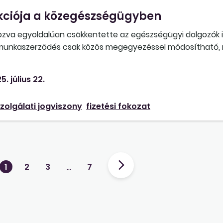
kciója a közegészségügyben
ozva egyoldalúan csökkentette az egészségügyi dolgozók 
 a munkaszerződés csak közös megegyezéssel módosítható,
ény munkáltató általi csökkentése ilyen esetben jogszerű?
5. július 22.
zolgálati jogviszony
fizetési fokozat
1
2
3
…
7