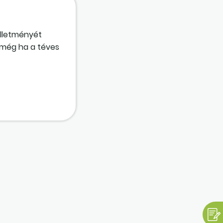
illetményét
 még ha a téves