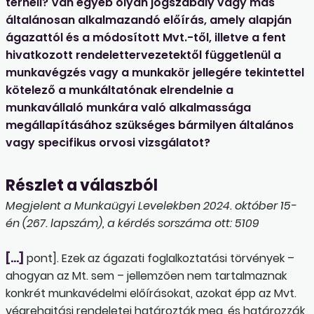
terheli? Van egyéb olyan jogszabály vagy más
általánosan alkalmazandó előírás, amely alapján
ágazattól és a módosított Mvt.-től, illetve a fent
hivatkozott rendelettervezetektől függetlenül a
munkavégzés vagy a munkakör jellegére tekintettel
kötelező a munkáltatónak elrendelnie a
munkavállaló munkára való alkalmassága
megállapításához szükséges bármilyen általános
vagy specifikus orvosi vizsgálatot?
Részlet a válaszból
Megjelent a Munkaügyi Levelekben 2024. október 15-
én (267. lapszám), a kérdés sorszáma ott: 5109
[…]
pont]. Ezek az ágazati foglalkoztatási törvények –
ahogyan az Mt. sem – jellemzően nem tartalmaznak
konkrét munkavédelmi előírásokat, azokat épp az Mvt.
végrehajtási rendeletei határozták meg, és határozzák