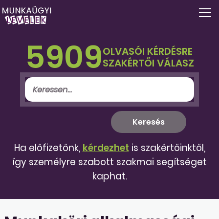
5909
OLVASÓI KÉRDÉSRE
SZAKÉRTŐI VÁLASZ
Ha előfizetőnk,
kérdezhet
is szakértőinktől,
így személyre szabott szakmai segítséget
kaphat.