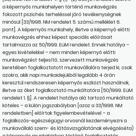
a képernyős munkahelyen történő munkavégzés
fokozott pszichés terheléssel járó tevékenységnek
minősül [33/1998. NM rendelet 5. számú melléklet 6.
pont]. A képernyős munkahely, illetve a képernyő előtti
munkavégzés ehhez képest speciális előírásait
tartalmazza az 50/1999. EüM rendelet. Ennek hatálya –
egyes kivételekkel – nem minden képernyő előtti
munkavégzést teljesítő, szervezett munkavégzés
keretében foglalkoztatott munkavállalóra terjed ki, csak
azokra, akik napi munkaidejükből legalább 4 órán
keresztül rendszeresen képernyős eszközt használnak,
illetve az őket foglalkoztató munkáltatóra [50/1999. EüM
rendelet 1. §]. A rendelet hatálya alá tartozó munkáltató
köteles – a külön jogszabályban [azaz a 33/1998. NM
rendeletben] előírtak figyelembevételével – a
foglalkozás-egészségügyi orvosnál kezdeményezni a
munkavállaló szem- és látásvizsgálatának elvégzéséta)
a képernyős munkakörben történő foglalkoztatás