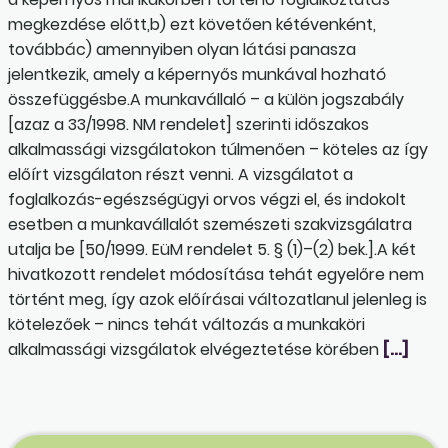
megkezdése előtt,b) ezt követően kétévenként,
továbbác) amennyiben olyan látási panasza
jelentkezik, amely a képernyős munkával hozható
összefüggésbe.A munkavállaló – a külön jogszabály
[azaz a 33/1998. NM rendelet] szerinti időszakos
alkalmassági vizsgálatokon túlmenően – köteles az így
előírt vizsgálaton részt venni. A vizsgálatot a
foglalkozás-egészségügyi orvos végzi el, és indokolt
esetben a munkavállalót szemészeti szakvizsgálatra
utalja be [50/1999. EüM rendelet 5. § (1)–(2) bek.].A két
hivatkozott rendelet módosítása tehát egyelőre nem
történt meg, így azok előírásai változatlanul jelenleg is
kötelezőek – nincs tehát változás a munkaköri
alkalmassági vizsgálatok elvégeztetése körében
[…]