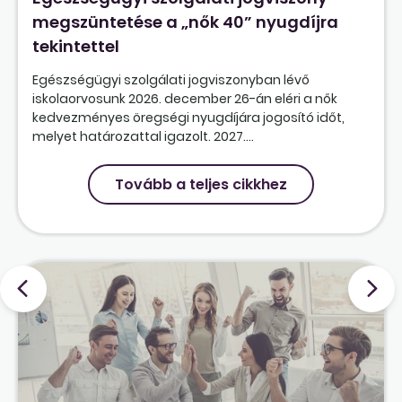
megszüntetése a „nők 40” nyugdíjra
tekintettel
Egészségügyi szolgálati jogviszonyban lévő
iskolaorvosunk 2026. december 26-án eléri a nők
kedvezményes öregségi nyugdíjára jogosító időt,
melyet határozattal igazolt. 2027....
Tovább a teljes cikkhez