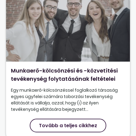
Munkaerő-kölcsönzési és -közvetítési
tevékenység folytatásának feltételei
Egy munkaerő-kölcsönzéssel foglalkozó társaság
egyes ügyfelei számára toborzási tevékenység
ellátását is vállalja, azzal, hogy (i) az ilyen
tevékenység ellátására bejegyzett...
Tovább a teljes cikkhez