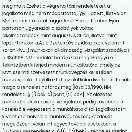
meg ma is.Ezeket a végrehajtási rendeleteket a
jogalkotó még nem módosította, így – az Mt., illetve az
Mvt. módosításától függetlenül – szeptember 1-jén
pontosan ugyanazok a szabályok voltak
alkalmazandóak, mint augusztus 31-én, illetve, mint
lapzártánkkor is.Az előzetes (és az időszakos, valamint
soron kívüli) munkaköri alkalmassági vizsgálat szabályait
a 33/1998. NM rendelet határozza meg. Hatálya e
tekintetben kiterjed minden munkáltatóra, amely az
Mvt. szerinti szervezett munkavégzés keretében
munkavállalót foglalkoztat; ez alól külön kivételeket csak
maga a rendelet határoz meg [lásd 33/1998. NM
rendelet 2. § (1) bek. c) pont, (2) bek.]. Az előzetes
munkaköri alkalmassági vizsgálatot pedig továbbra is
kötelező elvégeztetni a munkáltató által foglalkoztatni
kívánt személynél a munkavégzés megkezdését
megelőzően, valamint egyes további esetekben is
[33/1998. NM rendelet 4. § (1)–(2) bek.].E rendelet szerint