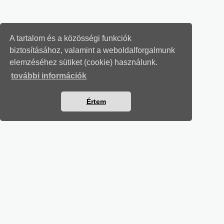
A tartalom és a közösségi funkciók
biztosításához, valamint a weboldalforgalmunk
elemzéséhez sütiket (cookie) használunk.
további információk
Értem
MUNKAÜGYI LEVELEK