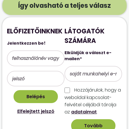
Így olvasható a teljes válasz
ELŐFIZETŐINKNEK
LÁTOGATÓK
SZÁMÁRA
Jelentkezzen be!
Elküldjük a választ e-
mailen*
Hozzájárulok, hogy a
weboldal kapcso­lat­
felvétel céljából tárolja
Elfelejtett jelszó
az
adataimat
.