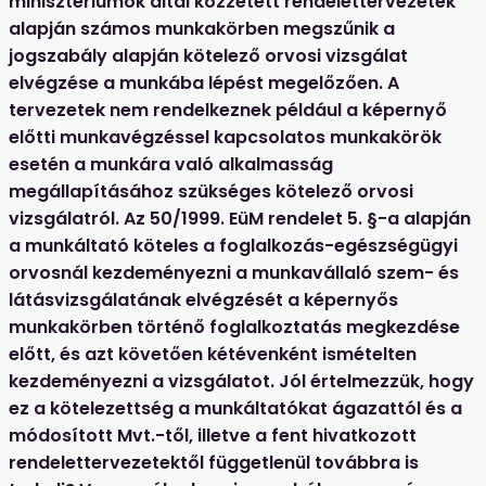
minisztériumok által közzétett rendelettervezetek
alapján számos munkakörben megszűnik a
jogszabály alapján kötelező orvosi vizsgálat
elvégzése a munkába lépést megelőzően. A
tervezetek nem rendelkeznek például a képernyő
előtti munkavégzéssel kapcsolatos munkakörök
esetén a munkára való alkalmasság
megállapításához szükséges kötelező orvosi
vizsgálatról. Az 50/1999. EüM rendelet 5. §-a alapján
a munkáltató köteles a foglalkozás-egészségügyi
orvosnál kezdeményezni a munkavállaló szem- és
látásvizsgálatának elvégzését a képernyős
munkakörben történő foglalkoztatás megkezdése
előtt, és azt követően kétévenként ismételten
kezdeményezni a vizsgálatot. Jól értelmezzük, hogy
ez a kötelezettség a munkáltatókat ágazattól és a
módosított Mvt.-től, illetve a fent hivatkozott
rendelettervezetektől függetlenül továbbra is