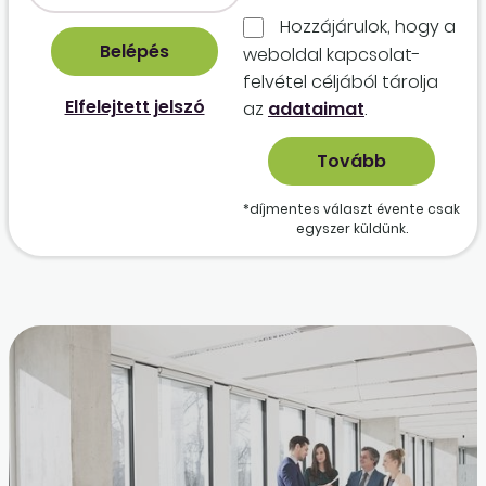
Hozzájárulok, hogy a
weboldal kapcso­lat­
felvétel céljából tárolja
Elfelejtett jelszó
az
adataimat
.
*díjmentes választ évente csak
egyszer küldünk.