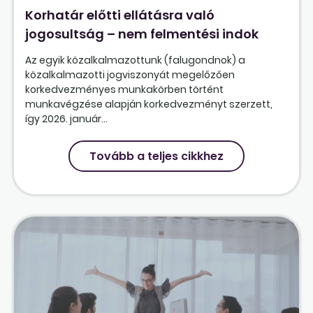
Korhatár előtti ellátásra való
jogosultság – nem felmentési indok
Az egyik közalkalmazottunk (falugondnok) a
közalkalmazotti jogviszonyát megelőzően
korkedvezményes munkakörben történt
munkavégzése alapján korkedvezményt szerzett,
így 2026. január...
Tovább a teljes cikkhez