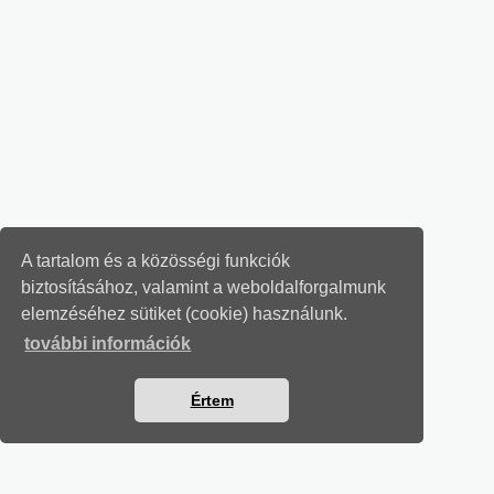
A tartalom és a közösségi funkciók
biztosításához, valamint a weboldalforgalmunk
elemzéséhez sütiket (cookie) használunk.
további információk
Értem