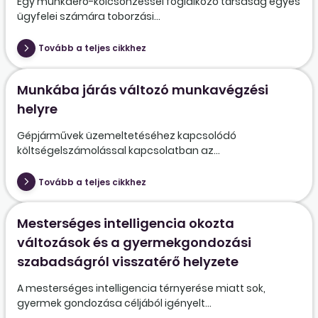
Egy munkaerő-kölcsönzéssel foglalkozó társaság egyes
ügyfelei számára toborzási...
Tovább a teljes cikkhez
Munkába járás változó munkavégzési
helyre
Gépjárművek üzemeltetéséhez kapcsolódó
költségelszámolással kapcsolatban az...
Tovább a teljes cikkhez
Mesterséges intelligencia okozta
változások és a gyermekgondozási
szabadságról visszatérő helyzete
A mesterséges intelligencia térnyerése miatt sok,
gyermek gondozása céljából igényelt...