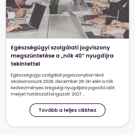
Egészségügyi szolgálati jogviszony
megszüntetése a „nők 40” nyugdíjra
tekintettel
Egészségügyi szolgálati jogviszonyban lévő
iskolaorvosunk 2026. december 26-án eléri a nők
kedvezményes öregségi nyugdíjára jogosító időt,
melyet határozattal igazolt. 2027....
Tovább a teljes cikkhez