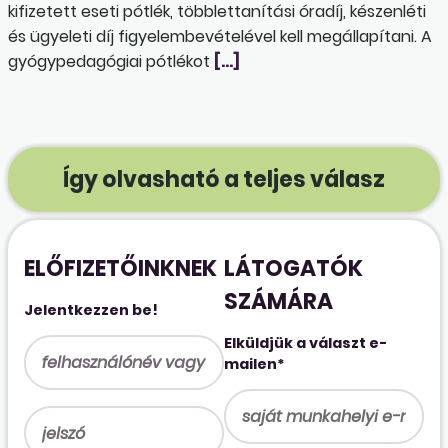
kifizetett eseti pótlék, többlettanítási óradíj, készenléti
és ügyeleti díj figyelembevételével kell megállapítani. A
gyógypedagógiai pótlékot
[…]
Így olvasható a teljes válasz
ELŐFIZETŐINKNEK
LÁTOGATÓK
SZÁMÁRA
Jelentkezzen be!
Elküldjük a választ e-
mailen*