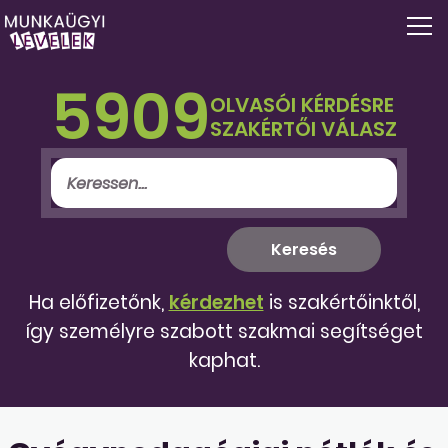
5909
OLVASÓI KÉRDÉSRE
SZAKÉRTŐI VÁLASZ
Ha előfizetőnk,
kérdezhet
is szakértőinktől,
így személyre szabott szakmai segítséget
kaphat.