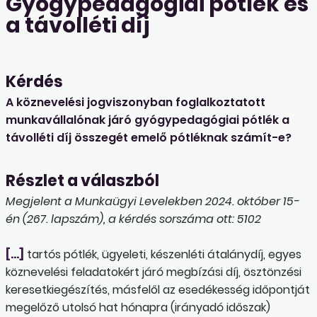
Gyógypedagógiai pótlék és
a távolléti díj
Kérdés
A köznevelési jogviszonyban foglalkoztatott
munkavállalónak járó gyógypedagógiai pótlék a
távolléti díj összegét emelő pótléknak számít-e?
Részlet a válaszból
Megjelent a Munkaügyi Levelekben 2024. október 15-
én (267. lapszám), a kérdés sorszáma ott: 5102
[…]
tartós pótlék, ügyeleti, készenléti átalánydíj, egyes
köznevelési feladatokért járó megbízási díj, ösztönzési
keresetkiegészítés, másfelől az esedékesség időpontját
megelőző utolsó hat hónapra (irányadó időszak)