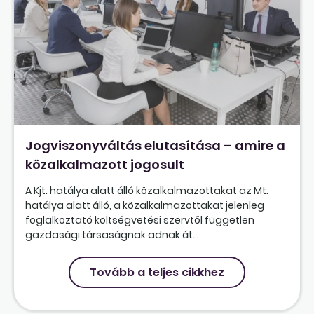
Jogviszonyváltás elutasítása – amire a
közalkalmazott jogosult
A Kjt. hatálya alatt álló közalkalmazottakat az Mt.
hatálya alatt álló, a közalkalmazottakat jelenleg
foglalkoztató költségvetési szervtől független
gazdasági társaságnak adnak át...
Tovább a teljes cikkhez