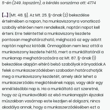
5-én (249. lapszám), a kérdés sorszáma ott: 4774
[…]
[Mt. 48. §]. Az Mt. 25. §-ának (2) bekezdése
értelmében a napon, ha munkaviszonyra vonatkozó
szabály eltérően nem rendelkezik, naptári napot kell
érteni. Erre tekintettel a munkaviszony kezdete
pontosan meghatározható, méghozzá az egy adott
naptári naphoz kötődik. Önmagában nem lesz attól a
munkaviszony kezdete hétfő, mert a munkáltatónál a
munkanap meghatározására az Mt. 87. §-ának (1)
bekezdése alapján eltérő belső szabályok irányadóak.A
felek a munkaszerződésben szabadon határozhatják
meg a munkaviszony kezdetét, amely akár lehet a
munkaszerződés megkötésének napja, vagy akár egy
ennél későbbi nap is. Ha a munkáltató azt szeretné,
hogy az új munkavállaló az első munkanapján éjszakai
műszakban vasárnap este kezdjen el dolgozni, nincs
akadálya annak, hogy a munkaszerződésében ezt a