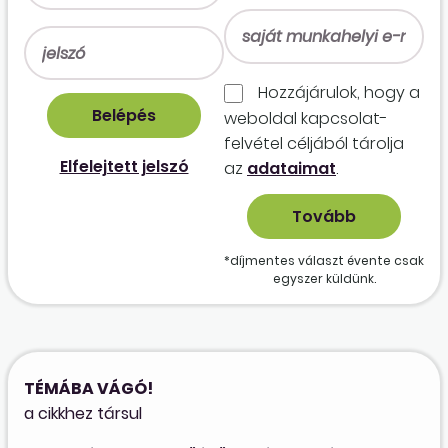
Hozzájárulok, hogy a
weboldal kapcso­lat­
felvétel céljából tárolja
Elfelejtett jelszó
az
adataimat
.
*díjmentes választ évente csak
egyszer küldünk.
TÉMÁBA VÁGÓ!
a cikkhez társul