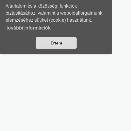
A tartalom és a közösségi funkciók
biztosításához, valamint a weboldalforgalmunk
elemzéséhez sütiket (cookie) használunk.
további információk
Értem
MUNKAÜGYI LEVELEK