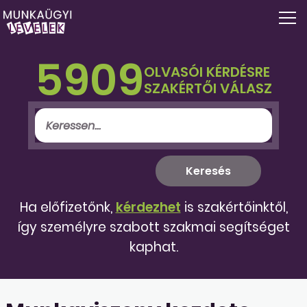
5909
OLVASÓI KÉRDÉSRE
SZAKÉRTŐI VÁLASZ
Ha előfizetőnk,
kérdezhet
is szakértőinktől,
így személyre szabott szakmai segítséget
kaphat.