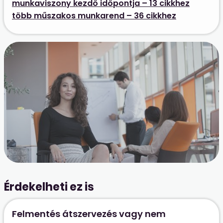
munkaviszony kezdő időpontja – 13 cikkhez
több műszakos munkarend – 36 cikkhez
Érdekelheti ez is
Felmentés átszervezés vagy nem