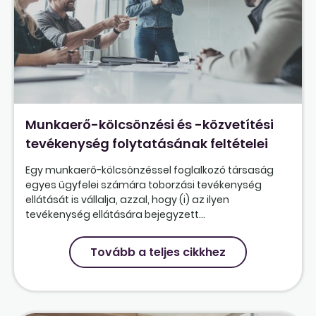
Munkaerő-kölcsönzési és -közvetítési
tevékenység folytatásának feltételei
Egy munkaerő-kölcsönzéssel foglalkozó társaság
egyes ügyfelei számára toborzási tevékenység
ellátását is vállalja, azzal, hogy (i) az ilyen
tevékenység ellátására bejegyzett...
Tovább a teljes cikkhez