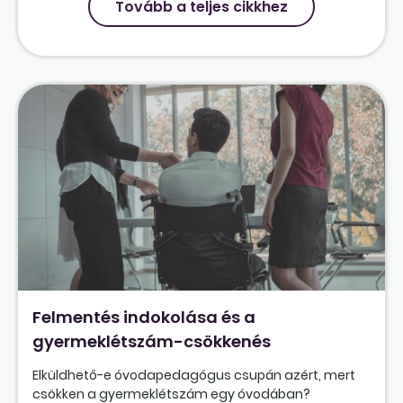
Tovább a teljes cikkhez
Felmentés indokolása és a
gyermeklétszám-csökkenés
Elküldhető-e óvodapedagógus csupán azért, mert
csökken a gyermeklétszám egy óvodában?