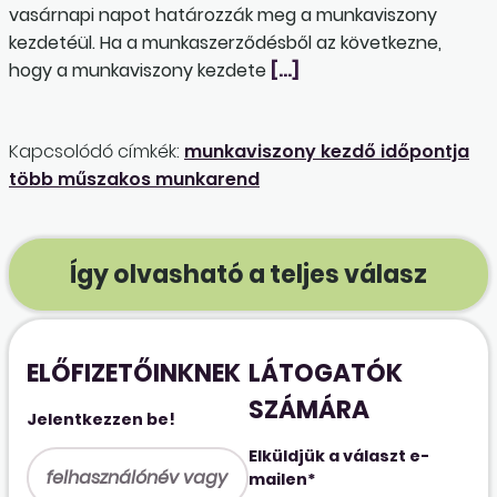
vasárnapi napot határozzák meg a munkaviszony
kezdetéül. Ha a munkaszerződésből az következne,
hogy a munkaviszony kezdete
[…]
Kapcsolódó címkék:
munkaviszony kezdő időpontja
több műszakos munkarend
Így olvasható a teljes válasz
ELŐFIZETŐINKNEK
LÁTOGATÓK
SZÁMÁRA
Jelentkezzen be!
Elküldjük a választ e-
mailen*