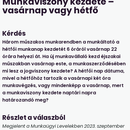
Munkaviszony kezdete –
vasárnap vagy hétfő
Kérdés
Három műszakos munkarendben a munkáltató a
hétfői munkanap kezdetét 6 óráról vasárnap 22
órára helyezi át. Ha új munkavállaló kezd éjszakai
műszakban vasárnap este, a munkaszerződésében
mi lesz a jogviszony kezdete? A hétfői nap dátuma,
mivel a hétfőhöz tartozik a vasárnapi két óra
munkavégzés, vagy mindenképp a vasárnap, mert
a munkaviszony kezdete naptári napra
határozandó meg?
Részlet a válaszból
Megjelent a Munkaügyi Levelekben 2023. szeptember