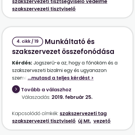
szakszervezeti tisztségviselő védelme
követően a volt köztisztviselő választott
szakszervezeti tisztviselő
tisztségviselőnek minősül-e még a
munkáltatónál, van-e bármilyen joga
egyeztetéshez? A jogviszony megszűnését
követően sem a szakszervezet nem jelölt meg
Munkáltató és
új képviseletre jogosult köztisztviselőt, sem a
4. cikk / 19
volt köztisztviselő nem jelezte, hogy a
szakszervezet összefonódása
továbbiakban hogyan és milyen módon lehet
Kérdés:
Jogszerű-e az, hogy a főnököm és a
őt elérni, ha a Kttv. alapján a szakszervezettel
szakszervezeti bizalmi egy és ugyanazon
történő egyeztetésre lenne szükség. Ebben az
személy?
esetben a szakszervezet a közigazgatási
szervnél képviselettel rendelkező
Tovább a válaszhoz
szakszervezetnek minősül-e?
Válaszadás:
2019. február 25.
Kapcsolódó címkék:
szakszervezeti tag
szakszervezeti tisztviselő
új Mt.
vezető