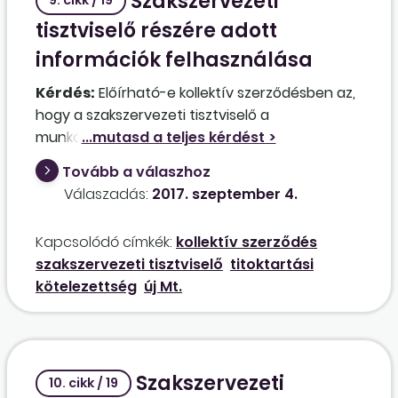
Szakszervezeti
9. cikk / 19
tisztviselő részére adott
információk felhasználása
Kérdés:
Előírható-e kollektív szerződésben az,
hogy a szakszervezeti tisztviselő a
munkáltatótól kapott információkat általános
jelleggel köteles teljes titokban tartani, és azt
Tovább a válaszhoz
harmadik személyek felé semmilyen formában
Válaszadás:
2017. szeptember 4.
nem kommunikálhatja?
Kapcsolódó címkék:
kollektív szerződés
szakszervezeti tisztviselő
titoktartási
kötelezettség
új Mt.
Szakszervezeti
10. cikk / 19