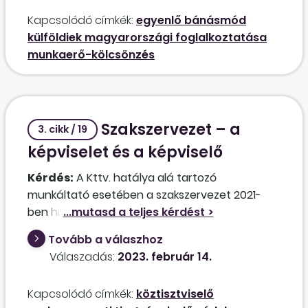
megszüntetésre kerül a kölcsönbe adó által),
Kapcsolódó címkék:
egyenlő bánásmód
majd helyettük, ugyanattól a kölcsönbe adótól
külföldiek magyarországi foglalkoztatása
nem magyar állampolgárságú munkavállalókat
munkaerő-kölcsönzés
kölcsönöz ki, ugyanabba a munkakörbe?
Szakszervezet – a
3. cikk / 19
képviselet és a képviselő
Kérdés:
A Kttv. hatálya alá tartozó
munkáltató esetében a szakszervezet 2021-
ben hivatalosan bejelentette, hogy az egyik
köztisztviselő választott szakszervezeti
Tovább a válaszhoz
tisztségviselőként munkajogi védelemre
Válaszadás:
2023. február 14.
jogosult. 2022-ben a köztisztviselő jogviszonya
közös megegyezéssel megszűnt. A
Kapcsolódó címkék:
köztisztviselő
közszolgálati jogviszony megszűnését