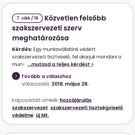
Közvetlen felsőbb
7. cikk / 19
szakszervezeti szerv
meghatározása
Kérdés:
Egy munkavállalónk védett
szakszervezeti tisztviselő, fel akarjuk mondani a
munkaviszonyát. A szakszervezetet
megkerestük a hozzájárulás megadása
Tovább a válaszhoz
érdekében, de azt a választ kaptuk, hogy nem
Válaszadás:
2018. május 28.
ők az illetékes szerv, hanem a szakszervezeti
szövetség, akihez tartoznak, egyébként pedig
Kapcsolódó címkék:
hozzájárulás
jelezték, hogy a maguk részéről nem járulnak
szakszervezet
szakszervezeti tisztségviselő
hozzá a felmondáshoz. Ebben az esetben
védelme
új Mt.
végül is kitől kell kérni a hozzájárulás
megadását, illetve kit kell perelni?