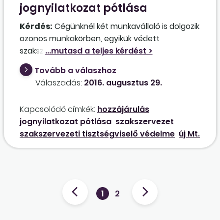
jognyilatkozat pótlása
Kérdés:
Cégünknél két munkavállaló is dolgozik
azonos munkakörben, egyikük védett
szakszervezeti tisztviselő. Utóbbi év eleje óta
gyakorlatilag nem dolgozik, a teljes
Tovább a válaszhoz
munkaidejére nézve kikérték a szakszervezeti
Válaszadás:
2016. augusztus 29.
munkaidő-kedvezményt. A munkakört a
vezetőség át kívánja szervezni, egy
Kapcsolódó címkék:
hozzájárulás
munkavállaló is elég lesz a feladatok ellátására.
jognyilatkozat pótlása
szakszervezet
Ebben az esetben felmondhatunk-e a
szakszervezeti tisztségviselő védelme
új Mt.
szakszervezeti tisztviselőnek, aki egyébként
kevesebb gyakorlattal rendelkezik, és a másik
munkavállaló jobban el tudja látni a
feladatokat?
1
2