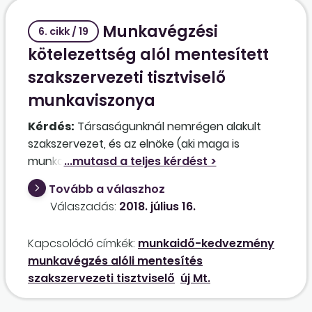
dolgozó munkavállalóknál (tisztségviselőknél)
Munkavégzési
gyakran felmerül, mert a pihenőnapokat is
6. cikk / 19
egyenlőtlenül osztja be a munkáltató. A
kötelezettség alól mentesített
munkáltató köteles-e a munkaidő-beosztását
szakszervezeti tisztviselő
munkanappá változtatni, vagy a pihenőnapon
munkaviszonya
munkát nem végző tisztségviselő részére
távolléti díjat elszámolni?
Kérdés:
Társaságunknál nemrégen alakult
szakszervezet, és az elnöke (aki maga is
munkavállalónk) azzal fordult az
ügyvezetéshez, hogy a tagok utáni munkaidő-
Tovább a válaszhoz
kedvezményt egyedül fogja igénybe venni.
Válaszadás:
2018. július 16.
Ennek viszont az az eredménye, hogy a
munkavállaló teljes mértékben mentesül a
Kapcsolódó címkék:
munkaidő-kedvezmény
munkavégzés alól, és többet nem fog dolgozni
munkavégzés alóli mentesítés
(legalábbis ilyen taglétszám mellett). Ez
szakszervezeti tisztviselő
új Mt.
lehetséges?