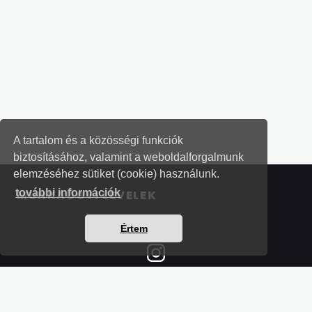
A tartalom és a közösségi funkciók
biztosításához, valamint a weboldalforgalmunk
elemzéséhez sütiket (cookie) használunk.
további információk
MUNKAÜGYI LEVELEK
Értem