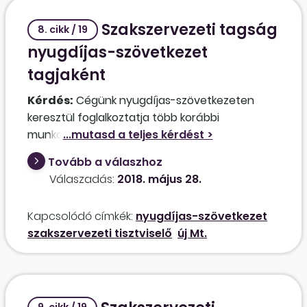
Szakszervezeti tagság
8. cikk / 19
nyugdíjas-szövetkezet
tagjaként
Kérdés:
Cégünk nyugdíjas-szövetkezeten
keresztül foglalkoztatja több korábbi
munkavállalóját. Egyikük szakszervezeti védett
tisztségviselő volt, és ez a státusza
Tovább a válaszhoz
fennmaradt. "Bizalmiként" továbbra is eljárhat?
Válaszadás:
2018. május 28.
Kapcsolódó címkék:
nyugdíjas-szövetkezet
szakszervezeti tisztviselő
új Mt.