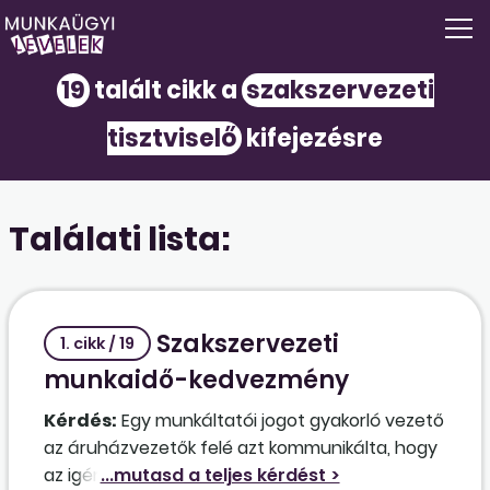
19
talált cikk a
szakszervezeti
tisztviselő
kifejezésre
Találati lista:
Szakszervezeti
1. cikk / 19
munkaidő-kedvezmény
Kérdés:
Egy munkáltatói jogot gyakorló vezető
az áruházvezetők felé azt kommunikálta, hogy
az igényelt munkaidő-kedvezményt nem kell