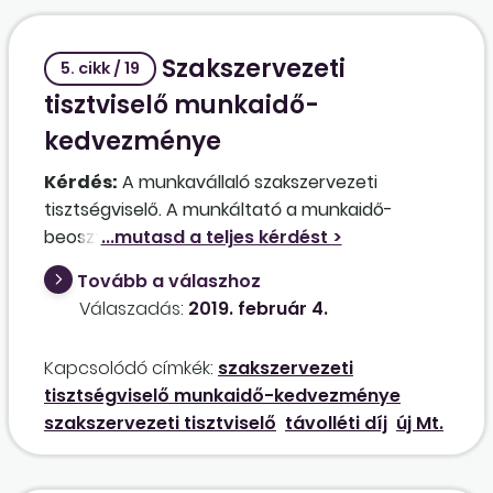
Szakszervezeti
5. cikk / 19
tisztviselő munkaidő-
kedvezménye
Kérdés:
A munkavállaló szakszervezeti
tisztségviselő. A munkáltató a munkaidő-
beosztását egy hónapra előre közli. A
szakszervezet rendezvényt tart, melyre a
Tovább a válaszhoz
tisztségviselőt is meghívja, egyúttal jelzi a
Válaszadás:
2019. február 4.
munkáltatónak a munkaidő-kedvezmény
igénybevételét, az Mt. 274. §-ának (3)
Kapcsolódó címkék:
szakszervezeti
bekezdése szerint, legalább öt nappal
tisztségviselő munkaidő-kedvezménye
korábban, de rendszerint 10-15 nappal előbb.
szakszervezeti tisztviselő
távolléti díj
új Mt.
Ugyanakkor a tisztségviselő munkaidő-
beosztása a jelzett napra pihenőnap. Ilyen
helyzet az egyenlőtlen munkaidő-beosztással