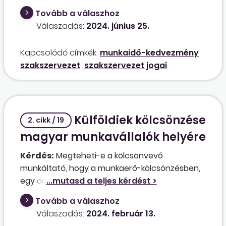
biztosítani akkor sem, ha írásos kikérő szól a
Tovább a válaszhoz
tagság vagy a tisztségviselő nevére, mert az
Válaszadás:
2024. június 25.
csak adható. Álláspontunk szerint a munkáltató
téved, kérjük állásfoglalásukat a kérdésben!
Kapcsolódó címkék:
munkaidő-kedvezmény
szakszervezet
szakszervezet jogai
Külföldiek kölcsönzése
2. cikk / 19
magyar munkavállalók helyére
Kérdés:
Megteheti-e a kölcsönvevő
munkáltató, hogy a munkaerő-kölcsönzésben,
egy adott munkakörben foglalkoztatott
munkavállalók közül mindenkinek megszünteti a
Tovább a válaszhoz
kikölcsönzését (amelynek eredményeképpen
Válaszadás:
2024. február 13.
minden munkavállaló munkaviszonya