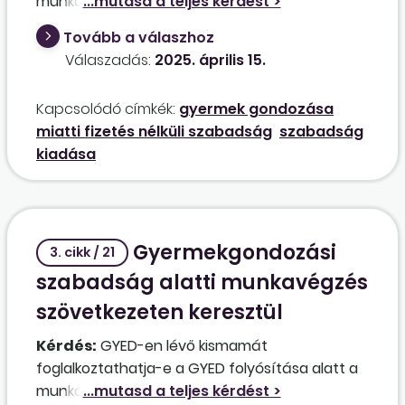
munkáltatói hozzáállás, miszerint nem
engedélyezik a fizetés nélküli szabadság
Tovább a válaszhoz
megszakítását, mert éppen más pedagógus
Válaszadás:
2025. április 15.
tölti be a helyet, vagy nem tudják jelenleg kiadni
(kifizetni) a felhalmozott szabadságokat. Jól
Kapcsolódó címkék:
gyermek gondozása
gondoljuk, hogy ezen indokok nem állják meg a
miatti fizetés nélküli szabadság
szabadság
helyüket, a fenti problémák megoldásáról pedig
kiadása
a munkáltató gondoskodni köteles?
Gyermekgondozási
3. cikk / 21
szabadság alatti munkavégzés
szövetkezeten keresztül
Kérdés:
GYED-en lévő kismamát
foglalkoztathatja-e a GYED folyósítása alatt a
munkáltatója kismama-szövetkezeten