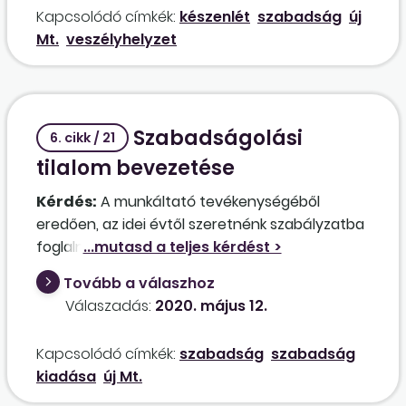
Kapcsolódó címkék:
készenlét
szabadság
új
a szabadságon lévő munkavállalókat is
Mt.
veszélyhelyzet
visszahívni, ha nem tudunk egy adott feladatot
nélkülük megoldani. Köthetünk-e olyan
megállapodást a munkavállalóval, hogy a
szabadság idején is készenlétet ad, amikor
Szabadságolási
pedig behívjuk dolgozni, azt túlórában
6. cikk / 21
számoljuk el?
tilalom bevezetése
Kérdés:
A munkáltató tevékenységéből
eredően, az idei évtől szeretnénk szabályzatba
foglalni, hogy az év utolsó negyedévében a
kollégák nem vehetnek igénybe szabadságot,
Tovább a válaszhoz
csak december 24. után. Január 1. és
Válaszadás:
2020. május 12.
szeptember 30. között kell kivenni a szabadság
döntő részét, illetve a fennmaradó napokat az
Kapcsolódó címkék:
szabadság
szabadság
év végére adjuk ki. Van-e ennek a megoldásnak
kiadása
új Mt.
törvényi akadálya?