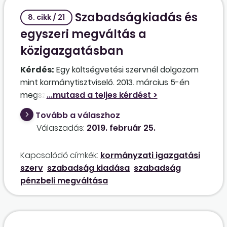
Szabadságkiadás és
8. cikk / 21
egyszeri megváltás a
közigazgatásban
Kérdés:
Egy költségvetési szervnél dolgozom
mint kormánytisztviselő. 2013. március 5-én
megszületett az első gyermekem, majd 2016.
február 8-án a második is, akikkel folyamatosan
Tovább a válaszhoz
otthon voltam (CSED-en, GYED-en és GYES-en)
Válaszadás:
2019. február 25.
megszakítások nélkül. 2018 szeptemberében
kezdeményeztem a második gyermekem után
Kapcsolódó címkék:
kormányzati igazgatási
igényelt GYES idejére járó fizetés nélküli
szerv
szabadság kiadása
szabadság
szabadságom megszakítását a
pénzbeli megváltása
munkáltatóijogkör-gyakorlómnál, aki ezt
engedélyezte is 2018. október 23-ával. Közös
megegyezésünknek megfelelően egy
kinevezésmódosításban 2018. október 24.