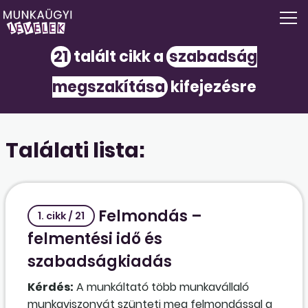
21
talált cikk a
szabadság
megszakítása
kifejezésre
Találati lista:
Felmondás –
1. cikk / 21
felmentési idő és
szabadságkiadás
Kérdés:
A munkáltató több munkavállaló
munkaviszonyát szünteti meg felmondással a