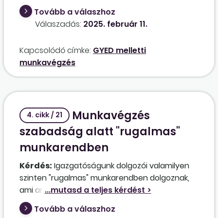
keresztül? Amennyiben igen, megmaradhat-e
Tovább a válaszhoz
az eredeti jogviszonya, amin gyermekgondozás
Válaszadás:
2025. február 11.
céljából igénybe vett fizetés nélküli
szabadságát tölti?
Kapcsolódó címke:
GYED melletti
munkavégzés
Munkavégzés
4. cikk / 21
szabadság alatt "rugalmas"
munkarendben
Kérdés:
Igazgatóságunk dolgozói valamilyen
szinten "rugalmas" munkarendben dolgoznak,
ami annyit jelent, hogy kártyás
beléptetőrendszer méri a munkahelyen töltött
Tovább a válaszhoz
időt, és a napi munkaidő feletti esetleges