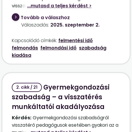
visszaesett megrendelések miatt. Már egy
hónappal korábban meghatározásra került a
Tovább a válaszhoz
nyári leállás időpontja, amely alatt
Válaszadás:
2025. szeptember 2.
szabadságon lesznek a kollégák. A felmondást
2025. július 14-én közölték, a szabadság kiadása
Kapcsolódó címkék:
felmentési idő
pedig július 21. és 31. között történt. Helyes ez
felmondás
felmondási idő
szabadság
így? Kell-e felmentési bért fizetni erre az
kiadása
időszakra is?
Gyermekgondozási
2. cikk / 21
szabadság – a visszatérés
munkáltatói akadályozása
Kérdés:
Gyermekgondozási szabadságról
visszatérő pedagógusok esetében gyakori az a