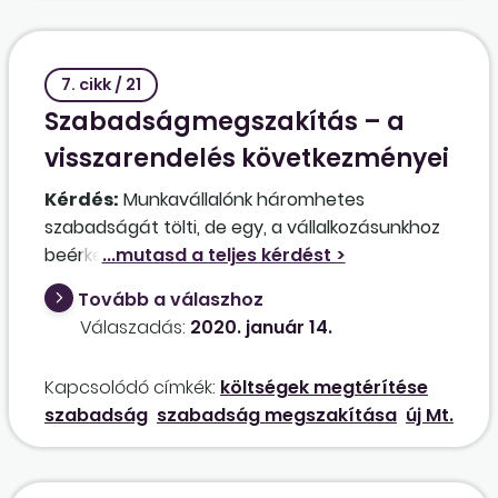
7. cikk / 21
Szabadságmegszakítás – a
visszarendelés következményei
Kérdés:
Munkavállalónk háromhetes
szabadságát tölti, de egy, a vállalkozásunkhoz
beérkezett üzleti ajánlat miatt szükség volna
arra, hogy ő folytassa le a tárgyalásokat (ő
Tovább a válaszhoz
tárgyalóképes angol nyelven). Hogyan lehet őt
Válaszadás:
2020. január 14.
a szabadságáról visszarendelni, és mik ennek a
következményei?
Kapcsolódó címkék:
költségek megtérítése
szabadság
szabadság megszakítása
új Mt.