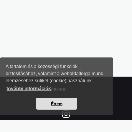
A tartalom és a közösségi funkciók
biztosításához, valamint a weboldalforgalmunk
elemzéséhez sütiket (cookie) használunk.
további információk
MUNKAÜGYI LEVELEK
Értem