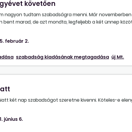
gyévet követően
em nagyon tudtam szabadságra menni. Már novemberben 
bent marad, de azt mondta, legfeljebb a két ünnep között
unk. Év végén ugyan kivettem a bent lévő szabadságaim e
agy kivehetem ebben az évben?
5. február 2.
adása
szabadság kiadásának megtagadása
új Mt.
att
att két nap szabadságot szeretne kivenni. Köteles-e elen
1. június 6.