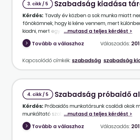
Szabadság kiadása tár
3. cikk / 5
Kérdés:
Tavaly év közben a sok munka miatt n
főnökömnek, hogy ki kéne vennem, mert különben 
kiadni, mert egy nagyobb megrendelésen dolgoz
még így is maradt tizenhat napom. Elveszett, v
Tovább a válaszhoz
Válaszadás:
201
Kapcsolódó címkék:
szabadság
szabadság ki
Szabadság próbaidő al
4. cikk / 5
Kérdés:
Próbaidős munkatársunk családi okok mi
munkáltató szabadságra?
Tovább a válaszhoz
Válaszadás:
201