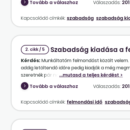
Tovább a válaszhoz
Válaszadás:
201
Kapcsolódó címkék:
szabadság
szabadság k
Szabadság kiadása a fe
2. cikk / 5
Kérdés:
Munkáltatóm felmondást közölt velem. E 
addig letöltendő időre pedig kiadják a még me
szeretnék pár napot bent tölteni, amíg lezárom
felmondanak, másik nap pedig már szabadságra i
Tovább a válaszhoz
Válaszadás:
201
visszautasítom a szabadság kiadását, és inkáb
Kapcsolódó címkék:
felmondási idő
szabadság