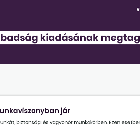
R
abadság kiadásának megta
nkaviszonyban jár
nkát, biztonsági és vagyonőr munkakörben. Ezen esetben
ndokkal utasítható el?