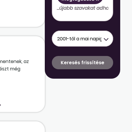
lmentenek, az
részt még
k nap
eendő, ha
.