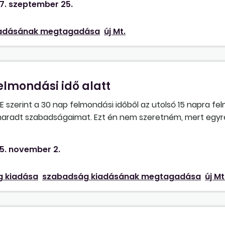
7. szeptember 25.
iadásának megtagadása
új Mt.
lmondási idő alatt
szerint a 30 nap felmondási időből az utolsó 15 napra fe
gmaradt szabadságaimat. Ezt én nem szeretném, mert egy
 az ügyeimet, másrészt méltánytalannak érzem, hogy egyi
s küldenek. Jogszerű volt a munkáltatóm eljárása? Mi a t
5. november 2.
b ledolgoznám az időmet?
 kiadása
szabadság kiadásának megtagadása
új Mt