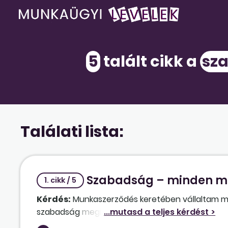
5
talált cikk a
sz
Találati lista:
Szabadság – minden mu
1. cikk / 5
Kérdés:
Munkaszerződés keretében vállaltam mu
szabadság megillet-e, amennyiben nem, milyen i