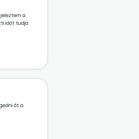
jeleztem a
i időt tudja
gy részét, de
gedni őt a