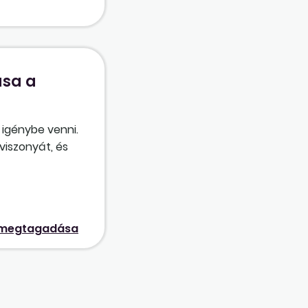
sa a
 igénybe venni.
viszonyát, és
látott ügyek
dőt igénybe
adjuk a
 megtagadása