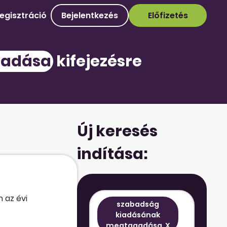
egisztráció
Bejelentkezés
Előfizetés
gadása
kifejezésre
Új keresés
indítása:
 az évi
szabadság
kiadásának
megtagadása
X