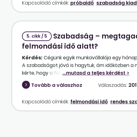
Kapcsolódó címkék:
próbaidő
szabadság kia
Szabadság – megtagadh
5. cikk / 5
felmondási idő alatt?
Kérdés:
Cégünk egyik munkavállalója egy hónapp
A szabadságot jóvá is hagytuk, ám időközben a
kérte, hogy a felmondási időre mentsük fel a mun
átadása miatt azonban nem mentettük fel a munk
Tovább a válaszhoz
Válaszadás:
201
fogja venni az átadási folyamat. Van-e arra leh
munkavállaló felmondására tekintettel?
Kapcsolódó címkék:
felmondási idő
rendes sz