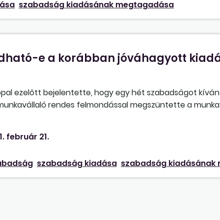
dása
szabadság kiadásának megtagadása
ató-e a korábban jóváhagyott kiadá
al ezelőtt bejelentette, hogy egy hét szabadságot kíván
 munkavállaló rendes felmondással megszüntette a munka
kavégzés alól. A folyamatban lévő, a munkavállaló által el
avégzés alól, mert előreláthatólag a teljes felmondási i
1. február 21.
etőség, hogy a jóváhagyott szabadság kivételét is megtag
abadság
szabadság kiadása
szabadság kiadásának