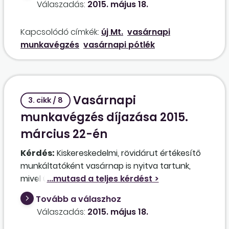
Válaszadás:
2015. május 18.
vasárnapi zárvatartási törvény alapján, akkor
az ezen a napon a kereskedelmi tevékenység
Kapcsolódó címkék:
új Mt.
vasárnapi
keretében foglalkoztatott munkavállalók milyen
munkavégzés
vasárnapi pótlék
munkabérre jogosultak?
Vasárnapi
3. cikk / 8
munkavégzés díjazása 2015.
március 22-én
Kérdés:
Kiskereskedelmi, rövidárut értékesítő
munkáltatóként vasárnap is nyitva tartunk,
mivel üzlethelyiségünk alapterülete a 200
négyzetmétert nem haladja meg. Ebben az
Tovább a válaszhoz
időszakban a munkavállalóink egy része rendes
Válaszadás:
2015. május 18.
munkaidőben a készlet leltározását és a