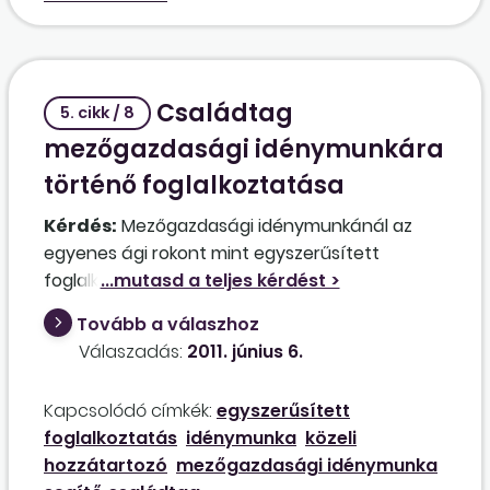
Családtag
5. cikk / 8
mezőgazdasági idénymunkára
történő foglalkoztatása
Kérdés:
Mezőgazdasági idénymunkánál az
egyenes ági rokont mint egyszerűsített
foglalkoztatottat be kell-e jelenteni, kell-e
utána társadalombiztosítási járulékokat
Tovább a válaszhoz
fizetni?
Válaszadás:
2011. június 6.
Kapcsolódó címkék:
egyszerűsített
foglalkoztatás
idénymunka
közeli
hozzátartozó
mezőgazdasági idénymunka