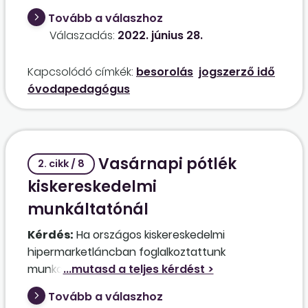
besorolásakor figyelembe vették a
Tovább a válaszhoz
mezőgazdasági szövetkezeti tagságát (1987.
Válaszadás:
2022. június 28.
VII. 1. – 1989. XII. 31.), segítő családtagságát (1991.
VII. 1. – 1991. XI. 24.), egyéni vállalkozói
Kapcsolódó címkék:
besorolás
jogszerző idő
jogviszonyát (1991. XI. 26. – 1992. VI. 30.). Jogos
óvodapedagógus
volt-e a figyelembevétel? Ezen időszakokat
figyelembe lehet-e venni a közalkalmazotti
jogviszony besorolásához?
Vasárnapi pótlék
2. cikk / 8
kiskereskedelmi
munkáltatónál
Kérdés:
Ha országos kiskereskedelmi
hipermarketláncban foglalkoztattunk
munkavállalót 2015. március 29-én vasárnap,
mivel az áruházlánc ezt a napot választotta
Tovább a válaszhoz
nyitvatartási napként a kiskereskedelmi