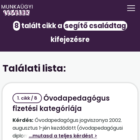
8
talált cikk a
segítő családtag
kifejezésre
Találati lista:
Óvodapedagógus
1. cikk / 8
fizetési kategóriája
Kérdés:
Óvodapedagógus jogviszonya 2002.
augusztus 1-jén kezdődött (óvodapedagógusi
diploma megszerzése: 2002. június 14.),