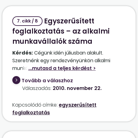
Egyszerűsített
7. cikk / 8
foglalkoztatás – az alkalmi
munkavállalók száma
Kérdés:
Cégünk idén júliusban alakult.
Szeretnénk egy rendezvényünkön alkalmi
munkásokat foglalkoztatni, de a törvény
korlátozza a foglalkoztatható alkalmi
Tovább a válaszhoz
munkavállalók számát. Az előírtak szerint az
Válaszadás:
2010. november 22.
előző hathavi átlaglétszám számítása azt is
jelenti, hogy ennél rövidebb ideje létrejött
Kapcsolódó címke:
egyszerűsített
cégnél még nem lehet foglalkoztatni alkalmi
foglalkoztatás
munkavállalót?