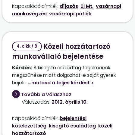
következő heti megrendelések előkészítését
Kapcsolódó címkék:
díjazás
új Mt.
vasárnapi
végzik, illetve egyikük, aki egyben tulajdonos is, a
munkavégzés
vasárnapi pótlék
kasszánál dolgozik. Ez egyébként 2015. március
15-e előtt is mindig ebben a rendben történt. A
kérdésem, hogy milyen juttatást kell a részükre
fizetnünk, ha március 22-én ennek
Közeli hozzátartozó
megfelelően zajlott nálunk a munkavégzés?
4. cikk / 8
munkavállaló bejelentése
Kérdés:
A kisegítő családtag fogalmának
megszűnése miatt dolgozhat-e saját gyerek
bejelentés nélkül?
Tovább a válaszhoz
Válaszadás:
2012. április 10.
Kapcsolódó címkék:
bejelentési
kötelezettség
kisegítő családtag
közeli
hozzátartozó