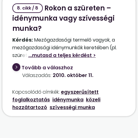
Rokon a szüreten –
8. cikk / 8
idénymunka vagy szívességi
munka?
Kérdés:
Mezőgazdasági termelő vagyok, a
mezőgazdasági idénymunkák keretében (pl.
szüret) főállásban más munkáltatónál
foglalkoztatott családtagjaim (nagykorú
Tovább a válaszhoz
gyermekem, feleségem) segítségét igénybe
Válaszadás:
2010. október 11.
vehetem-e? Családtagom ez időre a
munkáltatójánál szabadságon lenne, vagy
Kapcsolódó címkék:
egyszerűsített
hétvégén látná el ezt a feladatot. Kérem,
foglalkoztatás
idénymunka
közeli
szíveskedjenek tájékoztatni, hogy ez esetben a
hozzátartozó
szívességi munka
családtagra vonatkozik-e az egyszerűsített
foglalkoztatásról szóló törvény hatálya, ha
igen, hogyan kell a termelőnek szabályszerűen
eljárni? Be kell-e jelenteni a családtagot