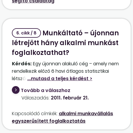
segítő családtag
Munkáltató – újonnan
6. cikk / 8
létrejött hány alkalmi munkást
foglalkoztathat?
Kérdés:
Egy újonnan alakuló cég – amely nem
rendelkezik előző 6 havi átlagos statisztikai
létszámmal – mikortól és hány főt alkalmazhat
alkalmi munkára?
Tovább a válaszhoz
Válaszadás:
2011. február 21.
Kapcsolódó címkék:
alkalmi munkavállalás
egyszerűsített foglalkoztatás