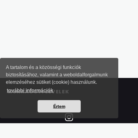
A tartalom és a közösségi funkciók
biztosításához, valamint a weboldalforgalmunk
elemzéséhez sütiket (cookie) használunk.
további információk
MUNKAÜGYI LEVELEK
Értem