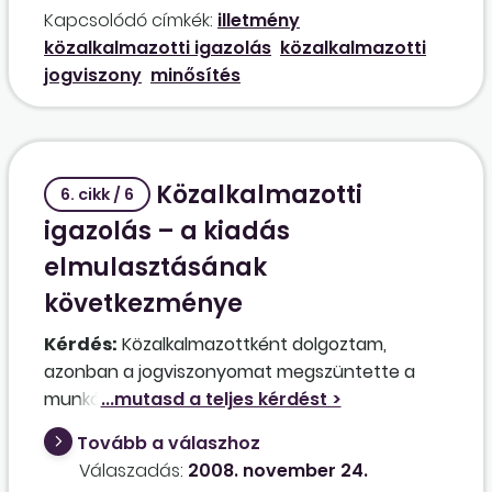
Kapcsolódó címkék:
illetmény
mindenképpen szükséges előfeltétele-e a Kjt.
közalkalmazotti igazolás
közalkalmazotti
66. §-ának (7) bekezdésében szabályozott
jogviszony
minősítés
minősítés? Jogszabályi rendelkezésbe ütközik-
e, ha a munkáltató a közalkalmazott minősítése
nélkül állapít meg munkáltatói döntésen
alapuló illetményrészt?
Közalkalmazotti
6. cikk / 6
igazolás – a kiadás
elmulasztásának
következménye
Kérdés:
Közalkalmazottként dolgoztam,
azonban a jogviszonyomat megszüntette a
munkáltatóm. Próbáltam elhelyezkedni, de
mindenhol a közalkalmazotti igazolásomat kérik
Tovább a válaszhoz
ahhoz, hogy munkába tudjak állni. Ezt az
Válaszadás:
2008. november 24.
igazolást azonban nem kaptam meg a