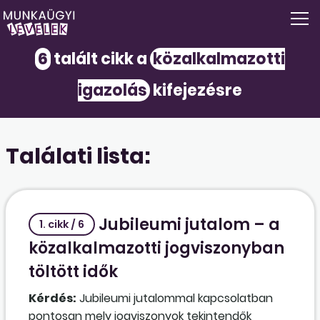
6
talált cikk a
közalkalmazotti
igazolás
kifejezésre
Találati lista:
Jubileumi jutalom – a
1. cikk / 6
közalkalmazotti jogviszonyban
töltött idők
Kérdés:
Jubileumi jutalommal kapcsolatban
pontosan mely jogviszonyok tekintendők