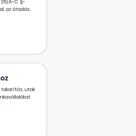
. 25/A-C. §-
gosult. A
al, az átadás
eszámít-e a
ár nyugdíjas
hoz
takarítás, utak
nkavállalókat
kívánja
 pedig
ább az
azottak?