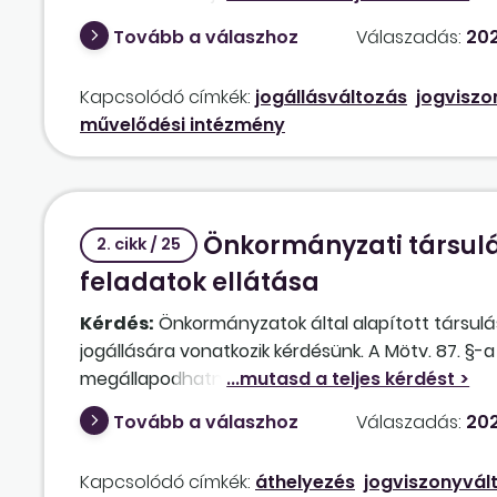
Ha esetleg nem, elég-e az, hogy az új munkaváll
Tovább a válaszhoz
Válaszadás:
202
ellátását?
Kapcsolódó címkék:
jogállásváltozás
jogviszo
művelődési intézmény
Önkormányzati társulá
2. cikk / 25
feladatok ellátása
Kérdés:
Önkormányzatok által alapított társul
jogállására vonatkozik kérdésünk. A Mötv. 87. §-
megállapodhatnak abban, hogy egy vagy több ön
államigazgatási feladat- és hatáskörének hatéko
Tovább a válaszhoz
Válaszadás:
202
hoznak létre. A Mötv. 90. §-ának (1) bekezdése é
ellátására – jogszabályban meghatározottak szer
Kapcsolódó címkék:
áthelyezés
jogviszonyvál
szervezetet és egyéb szervezetet alapíthat, kine