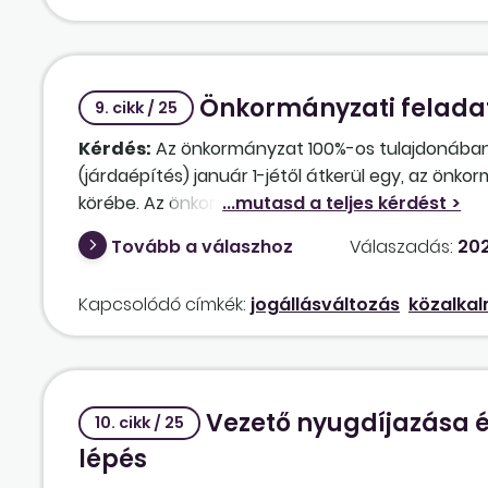
Önkormányzati feladate
9. cikk / 25
Kérdés:
Az önkormányzat 100%-os tulajdonában á
(járdaépítés) január 1-jétől átkerül egy, az ön
körébe. Az önkormányzati költségvetési szerv a
munkavállalóival kívánja a jövőben ellátni.
Tovább a válaszhoz
Válaszadás:
202
1. Jelen esetben beszélhetünk-e átadó-átvevő mu
Mt. 63. §-ának (3)–(4) bekezdése az irányadó? 
Kapcsolódó címkék:
jogállásváltozás
közalkal
gazdasági társaságról az önkormányzati intéz
2. Az önkormányzati intézmény a közalkalmazotti 
munkaviszonyban? Az intézmény alapító okirata 
foglalkoztatási jogviszonyaként szerepel az Mt. s
Vezető nyugdíjazása é
3. Az önkormányzati intézménynek van-e lehető
10. cikk / 25
jelenleg alkalmazásban álló munkavállalóknak csa
lépés