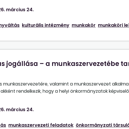
alónak a munkaköri leírása tartalmazza a szakmai vezetői 
6. március 24.
nyváltás
kulturális intézmény
munkakör
munkaköri le
s jogállása – a munkaszervezetébe ta
ás munkaszervezetére, valamint a munkaszervezet alkalma
a akként rendelkezik, hogy a helyi önkormányzatok képviselő
kormányzati feladat- és hatáskör, valamint a polgármest
nyabb, célszerűbb ellátására jogi személyiséggel rendelk
6. március 24.
rtelmében a társulás a feladatkörébe tartozó közszolgálta
int – költségvetési szervet, gazdálkodó szervezetet, nonp
tás
munkaszervezeti feladatok
önkormányzati társul
vezi vezetőiket. A társulás olyan vállalkozásban vehet ré