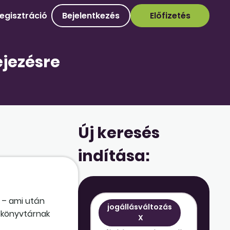
egisztráció
Bejelentkezés
Előfizetés
ejezésre
Új keresés
indítása:
n – ami után
jogállásváltozás
a könyvtárnak
X
usz betöltését?