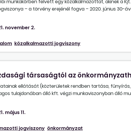
iselői munkakörben felvett egy közalkalmazottat, akinek a Kjt
, így kéthavi távolléti díjnak megfelelő végkielégítésre jo
gviszonya – a törvény erejénél fogva – 2020. június 30-áv
 de a felmondási idő alatt betölti a rá irányadó öregségi
21. március 31. közötti, Mt. hatálya alatti munkaviszony b
olgálati időt), ami alapján a munkaviszony megszűnésekor m
munkaviszonyba?
ak az emelt összegű végkielégítés?
1. november 2.
talom
közalkalmazotti jogviszony
zdasági társaságtól az önkormányzat
tainak ellátását (közterületek rendben tartása, fűnyírás, 
agos tulajdonában álló kft. végzi munkaviszonyban álló mu
unkavállaló pedig fizikai alkalmazott. Az önkormányzat meg 
önkormányzat tevékenységi körébe vonja, a munkavállalókat
1. május 11.
llalók milyen jogviszony keretében foglalkoztathatók tov
 hatálya alá tartozó munkavállalók, vagy csak közalkalm
mazotti jogviszony
önkormányzat