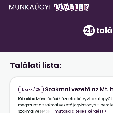
25
talá
Találati lista:
Szakmai vezető az Mt. h
1. cikk / 25
Kérdés:
Művelődési házunk a könyvtárral együtt a
megszűnt a szakmai vezető jogviszonya – nem le
szakmai vezetője? Így, hogy az Mt. hatálya alá ke