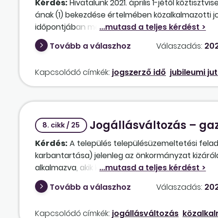
Kérdés:
Hivatalunk 2021. április 1-jétől köztisztv
felmondás közlésének időpontjában öt éve áll fenn
ának (1) bekezdése értelmében közalkalmazotti jo
munkavállaló a felmondás közlésekor védett korú,
időpontjában megszűnt. A 2020. június 30. és a 20
nyugdíjkorhatárt (illetve megszerzi az előírt sz
jubileumi jutalom esetében figyelembe vehető 
munkavállalónak minősül. Jár-e a munkavállalón
Tovább a válaszhoz
Válaszadás:
202
Kapcsolódó címkék:
jogszerző idő
jubileumi ju
Jogállásváltozás – ga
8. cikk / 25
Kérdés:
A település településüzemeltetési felada
karbantartása) jelenleg az önkormányzat kizáról
alkalmazva, akik közül egy fő szellemi, a többi m
szüntetni a kft.-t, és a feladatok ellátását az 
Tovább a válaszhoz
Válaszadás:
202
munkaviszonyban szeretné alkalmazni. A munkavá
önkormányzat alkalmazásában? Lehetnek-e az Mt.
Kapcsolódó címkék:
jogállásváltozás
közalkal