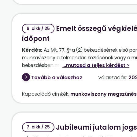
Emelt összegű végkielé
6. cikk / 25
időpont
Kérdés:
Az Mt. 77. §-a (2) bekezdésének első pon
munkaviszony a felmondás közlésének vagy a mu
bekezdésben meghatározott tartamban fennálljon.
ának (3) bekezdése szerinti mértéke attól függő
Tovább a válaszhoz
Válaszadás:
202
fenn, további egyhavi, kéthavi vagy háromhavi t
felmondása alapján, és a munkavállalóra irányad
Kapcsolódó címkék:
munkaviszony megszűnés
meg. Hogyan kell értelmezni az emelt összegű vég
vizsgálni, hogy a munkavállaló védett korúnak mi
korúak egységesen a felmondás közlésének időpon
pedig a felmondási idő hossza, illetve az ötéves 
Jubileumi jutalom jog
például a nyugdíjhoz már közel álló védett korú
7. cikk / 25
megszűnéséig „elveszti” jogosultságát a magasa