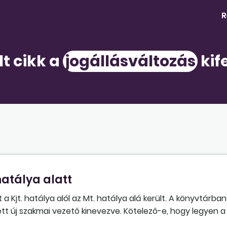
R
lt cikk a
jogállásváltozás
kif
atálya alatt
 Kjt. hatálya alól az Mt. hatálya alá került. A könyvtárba
tt új szakmai vezető kinevezve. Kötelező-e, hogy legyen 
rült a könyvtár, indokolja-e valami a szakmai vezetői stát