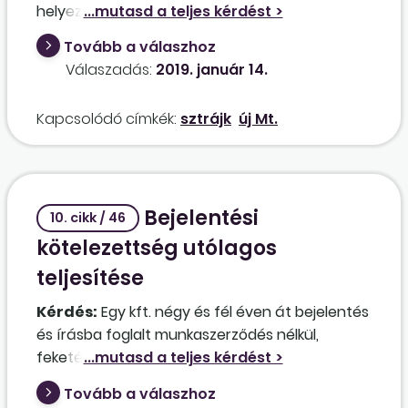
helyezett kilátásba. Hogyan kell kezelni azt a
helyzetet, ha a sztrájkoló munkavállaló beteg
Tovább a válaszhoz
lesz? E napra betegszabadságot kell neki kiadni,
Válaszadás:
2019. január 14.
illetve jár a táppénz? Lehet-e üzemi baleset, ha
a munkavállaló a sztrájk idején sérül meg a
Kapcsolódó címkék:
sztrájk
új Mt.
munkahelyen?
Bejelentési
10. cikk / 46
kötelezettség utólagos
teljesítése
Kérdés:
Egy kft. négy és fél éven át bejelentés
és írásba foglalt munkaszerződés nélkül,
feketén foglalkoztatta nyugdíjas cégvezetőjét,
aki nyugdíjazásáig teljes munkaidőben látta el
Tovább a válaszhoz
feladatait. A munkaügyi ellenőrzés során a