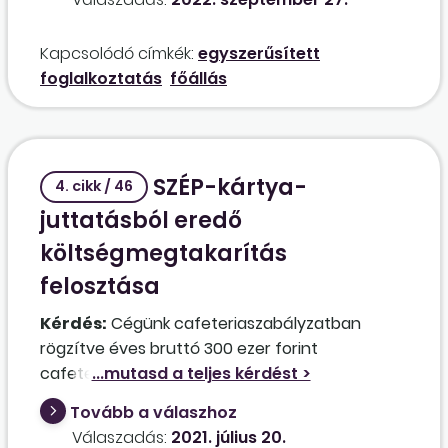
alatt érteni? A részmunkaidős munkavállaló
idesorolható? Ha esetleg igen, milyen mértékű
Kapcsolódó címkék:
egyszerűsített
részmunkaidőig?
foglalkoztatás
főállás
SZÉP-kártya-
4. cikk / 46
juttatásból eredő
költségmegtakarítás
felosztása
Kérdés:
Cégünk cafeteriaszabályzatban
rögzítve éves bruttó 300 ezer forint
cafeteriajuttatást ad a munkavállalóknak,
melyet a rendelkezésüknek megfelelően SZÉP-
Tovább a válaszhoz
kártya vagy készpénzjuttatás formában fizet.
Válaszadás:
2021. július 20.