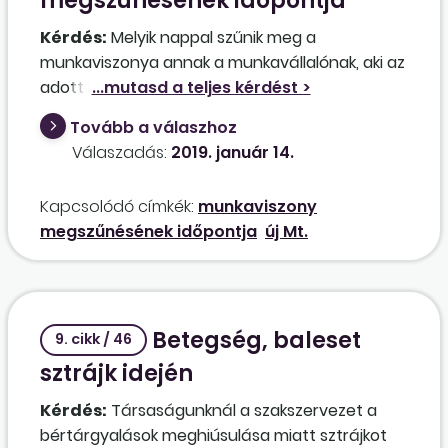
megszűnésének időpontja
Kérdés:
Melyik nappal szűnik meg a
munkaviszonya annak a munkavállalónak, aki az
adott héten éjszakai műszakban – 22 órától 6
óráig – dolgozik, és például november 21-én,
Tovább a válaszhoz
szerdai napon jött utoljára dolgozni? Helyes az
Válaszadás:
2019. január 14.
a szemlélet, mely szerint a biztosítási
jogviszony
járulékfizetés
hez kötött, ami
Kapcsolódó címkék:
munkaviszony
utoljára november 21. napja vonatkozásában áll
megszűnésének időpontja
új Mt.
fenn? Vagy a következő nappal kell
megszüntetni a munkaviszonyt, mivel éjfél
utáni időszakban is történt még munkavégzés?
Hogyan járok el szabályosan?
Betegség, baleset
9. cikk / 46
sztrájk idején
Kérdés:
Társaságunknál a szakszervezet a
bértárgyalások meghiúsulása miatt sztrájkot