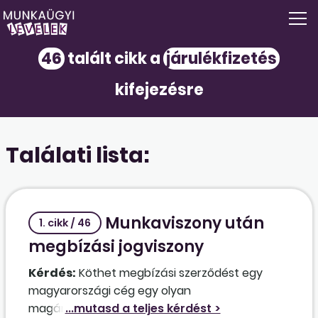
46
talált cikk a
járulékfizetés
kifejezésre
Találati lista:
Munkaviszony után
1. cikk / 46
megbízási jogviszony
Kérdés:
Köthet megbízási szerződést egy
magyarországi cég egy olyan
magánszeméllyel, aki korábban a cég