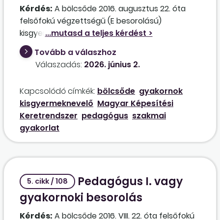
betöltéséhez?
Kérdés:
A bölcsőde 2016. augusztus 22. óta
felsőfokú végzettségű (E besorolású)
kisgyermeknevelőként foglalkoztatja a
dolgozót. Főiskolai oklevelet szerzett
Tovább a válaszhoz
csecsemő- és kisgyermeknevelő szakon, így a
Válaszadás:
2026. június 2.
Púétv. alapján pedagógus-besorolásba tehető.
Gyakornoki fokozatba kell-e sorolni gyakornoki
Kapcsolódó címkék:
bölcsőde
gyakornok
idő megállapításával, vagy a munkáltatónál
kisgyermeknevelő
Magyar Képesítési
eltöltött közel 10 év szakmai gyakorlatra való
Keretrendszer
pedagógus
szakmai
tekintettel sorolható Pedagógus I. fokozatba is?
gyakorlat
Pedagógus I. vagy
5. cikk / 108
gyakornoki besorolás
Kérdés:
A bölcsőde 2016. VIII. 22. óta felsőfokú