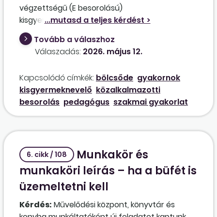
végzettségű (E besorolású)
kisgyermeknevelőként foglalkoztatja a
dolgozót. A dolgozó főiskolai oklevelet szerzett
Tovább a válaszhoz
csecsemő- és kisgyermeknevelő szakon, így a
Válaszadás:
2026. május 12.
Púétv. alapján pedagógusbesorolásba tehető.
Gyakornoki fokozatba kell-e sorolni gyakornoki
Kapcsolódó címkék:
bölcsőde
gyakornok
idő megállapításával, vagy a munkáltatónál
kisgyermeknevelő
közalkalmazotti
eltöltött közel 10 év szakmai gyakorlatra való
besorolás
pedagógus
szakmai gyakorlat
tekintettel sorolható Pedagógus I. fokozatba is?
Munkakör és
6. cikk / 108
munkaköri leírás – ha a büfét is
üzemeltetni kell
Kérdés:
Művelődési központ, könyvtár és
konyha munkáltatóként új feladatot kaptunk,