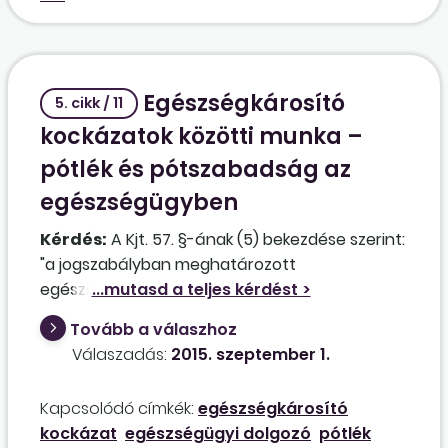
Egészségkárosító
5. cikk / 11
kockázatok közötti munka –
pótlék és pótszabadság az
egészségügyben
Kérdés:
A Kjt. 57. §-ának (5) bekezdése szerint:
"a jogszabályban meghatározott
egészségkárosító kockázatok között a
munkahelyen eltöltött napi munkaidőtől
Tovább a válaszhoz
függetlenül az (5) bekezdésben
Válaszadás:
2015. szeptember 1.
meghatározott pótszabadság megilleti azt a
közalkalmazottat is, akit rendszeresen kettős
Kapcsolódó címkék:
egészségkárosító
egészségkárosító kockázatnak kitett
kockázat
egészségügyi dolgozó
pótlék
munkakörben foglalkoztatnak, feltéve hogy az