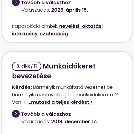
Tovább a válaszhoz
rendelkezései lettek az irányadók. Tehát az
Válaszadás:
2025. április 15.
életkor szerint kell megállapítani a dolgozók
éves szabadságát. Ha a dolgozónak korábban
Kapcsolódó címkék:
nevelési-oktatási
a Kjt. alapján például 32 munkanap szabadsága
intézmény
szabadság
volt, az Mt. alapján az életkorát figyelembe
véve 30 munkanap szabadságra lenne jogosult,
a dolgozóra nézve hátrányosan ez utóbbi
szabadságot kell megállapítani?
Munkaidőkeret
3. cikk / 11
bevezetése
Kérdés:
Bármelyik munkáltató vezethet be
bármelyik munkavállalójára munkaidőkeretet?
Van-e valami különös feltétele a
bevezetésének a munkáltató tevékenységi
Tovább a válaszhoz
körével kapcsolatban? Egy részleg van a
Válaszadás:
2018. december 17.
cégünknél, ahol megszakítás nélküli
munkarendben dolgoznak (24-48 váltásban),