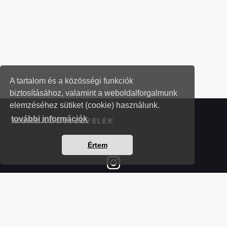
A tartalom és a közösségi funkciók
biztosításához, valamint a weboldalforgalmunk
elemzéséhez sütiket (cookie) használunk.
további információk
MUNKAÜGYI LEVELEK
Értem
Részletek a bankkártyás fizetésről
Kérdések és válaszok a bankkártyás fizetésről