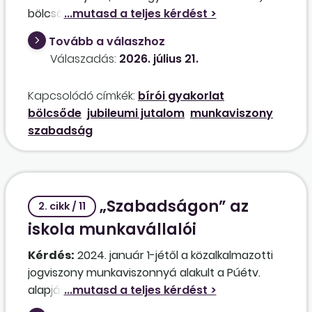
bölcsődében munkaviszonyban, nem
pedagógus-munkakörökben foglalkoztatott
Tovább a válaszhoz
munkavállalókra alkalmazni kell-e a Gyvt. 143. §-
Válaszadás:
2026. július 21.
a (3) bekezdésének a) pontját? Elsősorban a
szabadság megállapítása és a jubileumi
Kapcsolódó címkék:
bírói gyakorlat
jutalom jogosultsága érdekelne a hivatkozott
bölcsőde
jubileumi jutalom
munkaviszony
Kjt. 55–80. §-okból.
szabadság
„Szabadságon” az
2. cikk / 11
iskola munkavállalói
Kérdés:
2024. január 1-jétől a közalkalmazotti
jogviszony munkaviszonnyá alakult a Púétv.
alapján. A kisegítő, takarító munkakörben
alkalmazottak szabadságára az Mt.