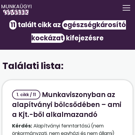
11
talált cikk az
egészségkárosító
kockázat
kifejezésre
Találati lista:
Munkaviszonyban az
1. cikk / 11
alapítványi bölcsődében – ami
a Kjt.-ből alkalmazandó
Kérdés:
Alapítványi fenntartású (nem
önkormányzati, nem egyházi és nem állami)