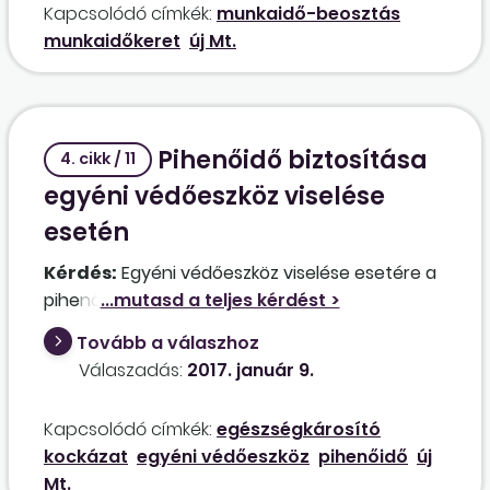
Kapcsolódó címkék:
munkaidő-beosztás
mindenki más heti 40 órás.
munkaidőkeret
új Mt.
Pihenőidő biztosítása
4. cikk / 11
egyéni védőeszköz viselése
esetén
Kérdés:
Egyéni védőeszköz viselése esetére a
pihenőidőt melyik törvény határozza meg?
Tovább a válaszhoz
Válaszadás:
2017. január 9.
Kapcsolódó címkék:
egészségkárosító
kockázat
egyéni védőeszköz
pihenőidő
új
Mt.