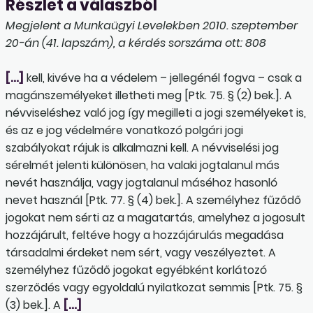
Részlet a válaszból
Megjelent a Munkaügyi Levelekben 2010. szeptember
20-án (41. lapszám), a kérdés sorszáma ott: 808
[…]
kell, kivéve ha a védelem – jellegénél fogva – csak a
magánszemélyeket illetheti meg [Ptk. 75. § (2) bek.]. A
névviseléshez való jog így megilleti a jogi személyeket is,
és az e jog védelmére vonatkozó polgári jogi
szabályokat rájuk is alkalmazni kell. A névviselési jog
sérelmét jelenti különösen, ha valaki jogtalanul más
nevét használja, vagy jogtalanul máséhoz hasonló
nevet használ [Ptk. 77. § (4) bek.]. A személyhez fűződő
jogokat nem sérti az a magatartás, amelyhez a jogosult
hozzájárult, feltéve hogy a hozzájárulás megadása
társadalmi érdeket nem sért, vagy veszélyeztet. A
személyhez fűződő jogokat egyébként korlátozó
szerződés vagy egyoldalú nyilatkozat semmis [Ptk. 75. §
(3) bek.]. A
[…]