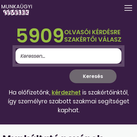
5909
OLVASÓI KÉRDÉSRE
SZAKÉRTŐI VÁLASZ
Ha előfizetőnk,
kérdezhet
is szakértőinktől,
így személyre szabott szakmai segítséget
kaphat.