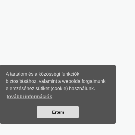
A tartalom és a közösségi funkciók
biztosításához, valamint a weboldalforgalmunk
elemzéséhez sütiket (cookie) használunk.
további információk
Értem