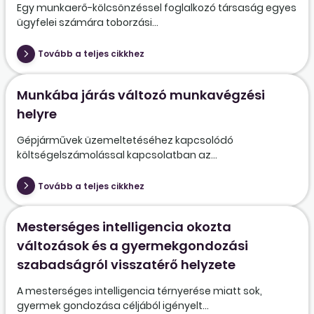
Egy munkaerő-kölcsönzéssel foglalkozó társaság egyes
ügyfelei számára toborzási...
Tovább a teljes cikkhez
Munkába járás változó munkavégzési
helyre
Gépjárművek üzemeltetéséhez kapcsolódó
költségelszámolással kapcsolatban az...
Tovább a teljes cikkhez
Mesterséges intelligencia okozta
változások és a gyermekgondozási
szabadságról visszatérő helyzete
A mesterséges intelligencia térnyerése miatt sok,
gyermek gondozása céljából igényelt...