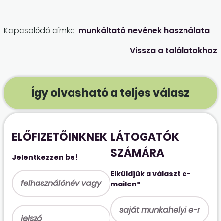
Kapcsolódó címke:
munkáltató nevének használata
Vissza a találatokhoz
Így olvasható a teljes válasz
ELŐFIZETŐINKNEK
LÁTOGATÓK
SZÁMÁRA
Jelentkezzen be!
Elküldjük a választ e-
mailen*