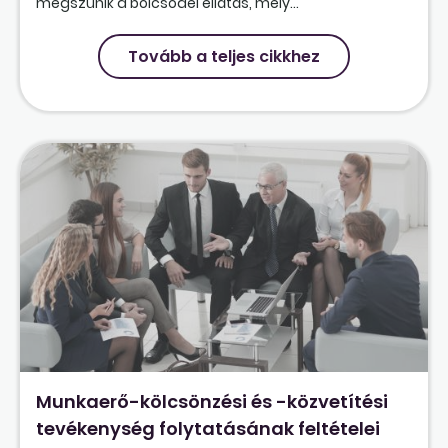
megszűnik a bölcsődei ellátás, mely...
Tovább a teljes cikkhez
Munkaerő-kölcsönzési és -közvetítési
tevékenység folytatásának feltételei