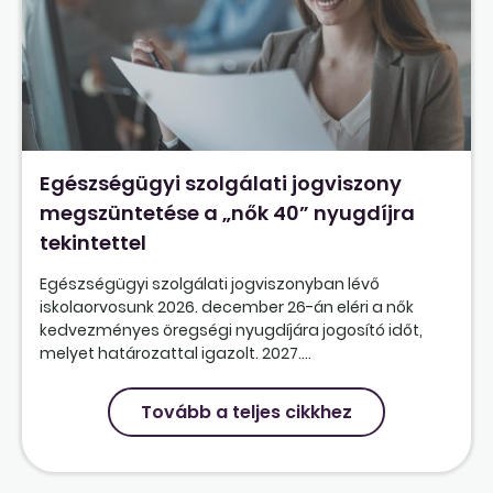
Egészségügyi szolgálati jogviszony
megszüntetése a „nők 40” nyugdíjra
tekintettel
Egészségügyi szolgálati jogviszonyban lévő
iskolaorvosunk 2026. december 26-án eléri a nők
kedvezményes öregségi nyugdíjára jogosító időt,
melyet határozattal igazolt. 2027....
Tovább a teljes cikkhez