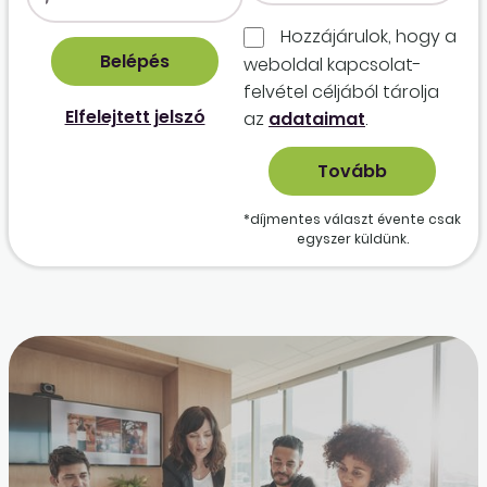
Hozzájárulok, hogy a
weboldal kapcso­lat­
felvétel céljából tárolja
Elfelejtett jelszó
az
adataimat
.
*díjmentes választ évente csak
egyszer küldünk.