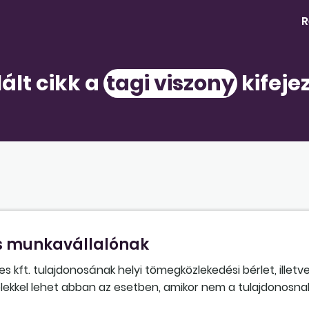
R
ált cikk a
tagi viszony
kifeje
és munkavállalónak
 kft. tulajdonosának helyi tömegközlekedési bérlet, illetve
elekkel lehet abban az esetben, amikor nem a tulajdonosn
gglomerációs bérletet?