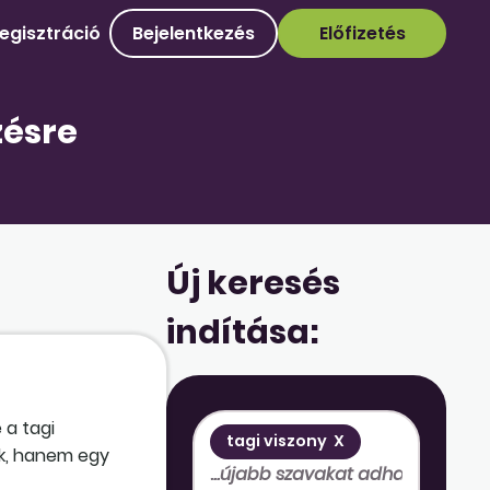
egisztráció
Bejelentkezés
Előfizetés
zésre
Új keresés
indítása:
 a tagi
tagi viszony
X
ak, hanem egy