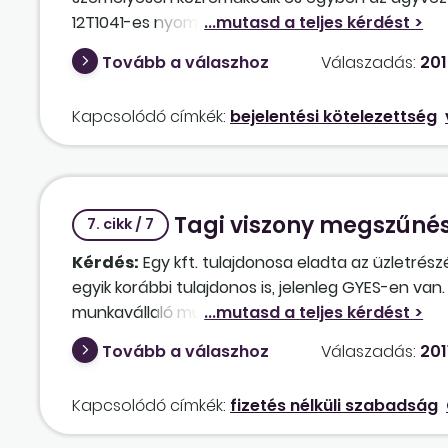
12T1041-es nyomtatványon például (FEOR 1411) Szám
kóddal kerültek bejelentésre. Tudni szeretném, 
Tovább a válaszhoz
Válaszadás:
201
ügyvezetői feladatot és végezheti a jövedelemsz
ugyanazt a személyt? Amennyiben változtatni kell
Kapcsolódó címkék:
bejelentési kötelezettség
bírságolást?
Tagi viszony megszűné
7. cikk / 7
Kérdés:
Egy kft. tulajdonosa eladta az üzletrész
egyik korábbi tulajdonos is, jelenleg GYES-en va
munkavállaló munkaviszonyát? Ha igen, milyen
Tovább a válaszhoz
Válaszadás:
201
Kapcsolódó címkék:
fizetés nélküli szabadság