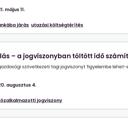
1. május 11.
nkába járás
utazási költségtérítés
ás – a jogviszonyban töltött idő számí
azdasági szövetkezeti tagi jogviszonyt figyelembe lehet-e
0. augusztus 4.
közalkalmazotti jogviszony