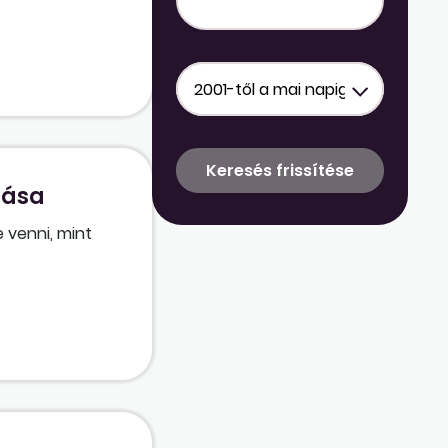
tása
 venni, mint