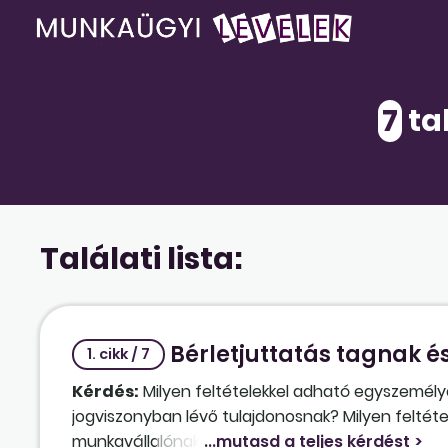
7
tal
Találati lista:
Bérletjuttatás tagnak 
1. cikk / 7
Kérdés:
Milyen feltételekkel adható egyszemélyes
jogviszonyban lévő tulajdonosnak? Milyen feltét
munkavállalónak ad helyi tömegközlekedési és a