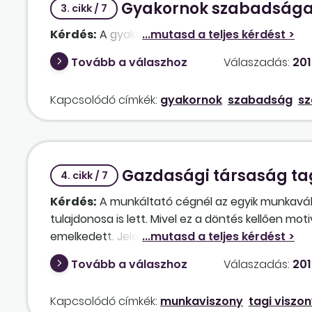
Gyakornok szabadsága 
3. cikk / 7
Kérdés:
A gyakornok kollégáknak a szabadságok
Tovább a válaszhoz
Válaszadás:
201
Kapcsolódó címkék:
gyakornok
szabadság
sz
Gazdasági társaság ta
4. cikk / 7
Kérdés:
A munkáltató cégnél az egyik munkaváll
tulajdonosa is lett. Mivel ez a döntés kellően m
emelkedett. Jelenleg a két tulajdonos részesedé
keretében látja el feladatait, a munkáltatói jogk
Tovább a válaszhoz
Válaszadás:
201
továbbra is az immár 50%-os tulajdonostárs munk
helyzete folytán "kisfőnök" is lett egyúttal.
Kapcsolódó címkék:
munkaviszony
tagi viszo