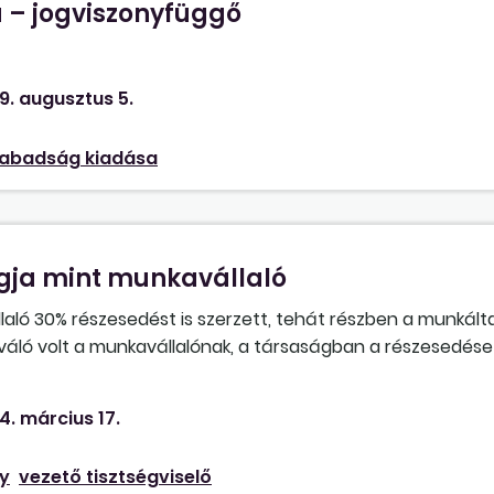
– jogviszonyfüggő
at ugyanúgy kell megállapítani, mint egy rendes munkavá
9. augusztus 5.
abadság kiadása
gja mint munkavállaló
aló 30% részesedést is szerzett, tehát részben a munkált
otiváló volt a munkavállalónak, a társaságban a részesedés
se 50-50%. A munkavállaló továbbra is a céggel kötött mu
ör gyakorlója a korábbi tulajdonos, aki az ügyvezető is. Fen
4. március 17.
aviszonya? Több alkalmazottunk is van, és az érintett mu
ny
vezető tisztségviselő