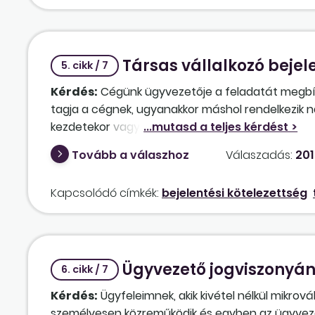
Társas vállalkozó bejel
5. cikk / 7
Kérdés:
Cégünk ügyvezetője a feladatát megbízá
tagja a cégnek, ugyanakkor máshol rendelkezik n
kezdetekor vagy a kifizetéskor kell megtenni? Ha c
jogviszonya, amennyiben a díjazást január 1. és 
Tovább a válaszhoz
Válaszadás:
201
az esetben, ha az ügyvezető tagja is a cégnek, 
jogviszonya?
Kapcsolódó címkék:
bejelentési kötelezettség
Ügyvezető jogviszonyán
6. cikk / 7
Kérdés:
Ügyfeleimnek, akik kivétel nélkül mikrov
személyesen közreműködik és egyben az ügyvezető