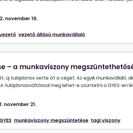
viteli és pénzügyi szervezet vezetője, illetve 1451-es, tag
hogy jó gyakorlatot követünk-e? Ebben a formában elláthat
2. november 19.
erző tevékenységet, vagy külön két jogviszonyra kell bejel
, mikortól kell visszamenőlegesen elvégezni, hogy elkerülj
vezető
vezető állású munkavállaló
se – a munkaviszony megszüntethetős
ét, új tulajdonos vette át a céget. Az egyik munkavállaló, a
n. A tulajdonosváltással meg lehet-e szüntetni a GYES-en l
 módon?
1. november 21.
GYES
munkaviszony megszüntetése
tagi viszony