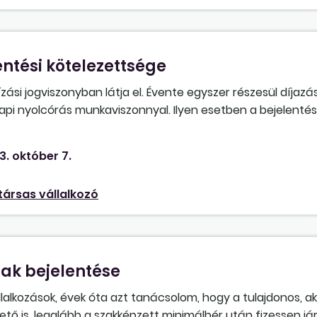
entési kötelezettsége
si jogviszonyban látja el. Évente egyszer részesül díjaz
api nyolcórás munkaviszonnyal. Ilyen esetben a bejelenté
sak a kifizetéskor, akkor milyen időszakra vonatkozik a bizt
december 31. közötti időszakra kapta? Más szabály vonatko
3. október 7.
de szintén van máshol napi nyolcórás munkaviszonya vagy 
társas vállalkozó
ak bejelentése
állalkozások, évek óta azt tanácsolom, hogy a tulajdonos, a
 is, legalább a szakképzett minimálbér után fizessen jár