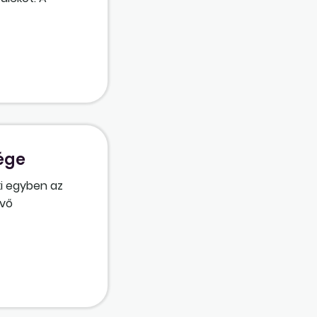
i jogviszony
ja az
enteni
ük a
ége
ki egyben az
évő