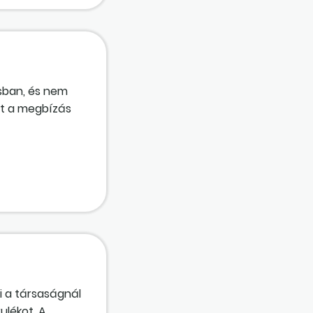
ásban, és nem
st a megbízás
osítási
zik-e rá abban
tagi
ki a társaságnál
ulékot. A