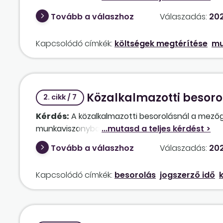
Tovább a válaszhoz
Válaszadás:
202
Kapcsolódó címkék:
költségek megtérítése
mu
Közalkalmazotti besorol
2. cikk / 7
Kérdés:
A közalkalmazotti besorolásnál a mezőg
munkaviszonyban töltött időt?
Tovább a válaszhoz
Válaszadás:
202
Kapcsolódó címkék:
besorolás
jogszerző idő