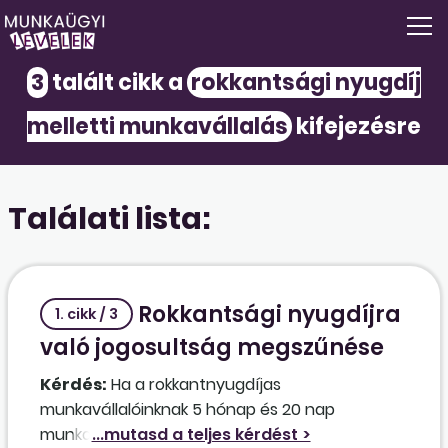
3
talált cikk a
rokkantsági nyugdíj
melletti munkavállalás
kifejezésre
Találati lista:
Rokkantsági nyugdíjra
1. cikk / 3
való jogosultság megszűnése
Kérdés:
Ha a rokkantnyugdíjas
munkavállalóinknak 5 hónap és 20 nap
munkaviszonyban töltött idő után