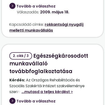
megszüntetjük a munkaviszonyát, és a
Tovább a válaszhoz
következő hónaptól újra alkalmazzuk őket, ez
Válaszadás:
2009. május 18.
esetben vonatkozik-e rájuk a hathavi
"keresetkeret", elveszíthetik-e a rokkantsági
Kapcsolódó címke:
rokkantsági nyugdíj
nyugdíjukat?
melletti munkavállalás
Egészségkárosodott
2. cikk / 3
munkavállaló
továbbfoglalkoztatása
Kérdés:
Az Országos Rehabilitációs és
Szociális Szakértői Intézet szakvéleménye
szerint a biztonsági őrként dolgozó
munkavállalónk egészségkárosodásának
Tovább a válaszhoz
mértéke 2008. július 27. napjától – szívbetegség