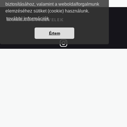
biztosításához, valamint a weboldalforgalmunk
elemzéséhez sütiket (cookie) használunk.
további információk
MUNKAÜGYI LEVELEK
Értem
Részletek a bankkártyás fizetésről
Kérdések és válaszok a bankkártyás fizetésről
Hogyan használjam?