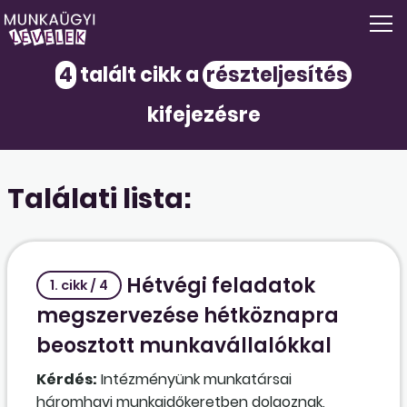
4
talált cikk a
részteljesítés
kifejezésre
Találati lista:
Hétvégi feladatok
1. cikk / 4
megszervezése hétköznapra
beosztott munkavállalókkal
Kérdés:
Intézményünk munkatársai
háromhavi munkaidőkeretben dolgoznak,