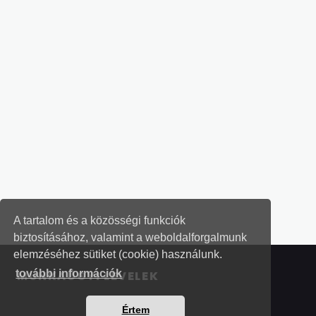
A tartalom és a közösségi funkciók
biztosításához, valamint a weboldalforgalmunk
elemzéséhez sütiket (cookie) használunk.
további információk
MUNKAÜGYI LEVELEK
Értem