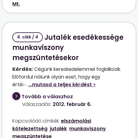
Mt.
Jutalék esedékessége
4. cikk / 4
munkaviszony
megszüntetésekor
Kérdés:
Cégünk kereskedelemmel foglalkozik.
Előfordul nálunk olyan eset, hogy egy
értékesítő munkakörben foglalkoztatott
munkavállaló munkaviszonya megszűnik, de
Tovább a válaszhoz
csak a munkaviszony megszűnése után
Válaszadás:
2012. február 6.
realizálódik egy üzlet, melyet még az érintett
munkavállaló indított el, de a munkaviszony
Kapcsolódó címkék:
elszámolási
megszűnése után már egy másik kolléga
kötelezettség
jutalék
munkaviszony
fejezett be. Ilyen esetben jár-e a jutalék vagy
megszüntetése